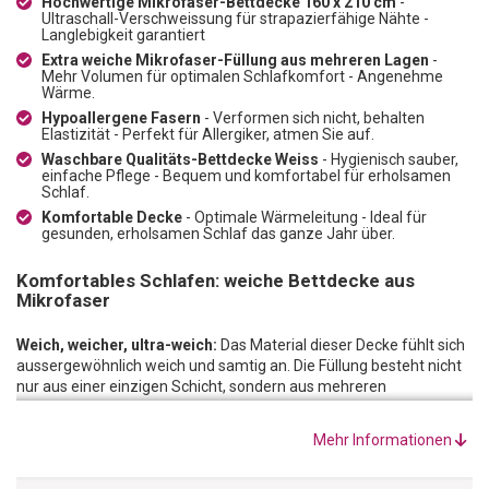
Hochwertige Mikrofaser-Bettdecke 160 x 210 cm
-
Ultraschall-Verschweissung für strapazierfähige Nähte -
Langlebigkeit garantiert
Extra weiche Mikrofaser-Füllung aus mehreren Lagen
-
Mehr Volumen für optimalen Schlafkomfort - Angenehme
Wärme.
Hypoallergene Fasern
- Verformen sich nicht, behalten
Elastizität - Perfekt für Allergiker, atmen Sie auf.
Waschbare Qualitäts-Bettdecke Weiss
- Hygienisch sauber,
einfache Pflege - Bequem und komfortabel für erholsamen
Schlaf.
Komfortable Decke
- Optimale Wärmeleitung - Ideal für
gesunden, erholsamen Schlaf das ganze Jahr über.
Komfortables Schlafen: weiche Bettdecke aus
Mikrofaser
Weich, weicher, ultra-weich:
Das Material dieser Decke fühlt sich
aussergewöhnlich weich und samtig an. Die Füllung besteht nicht
nur aus einer einzigen Schicht, sondern aus mehreren
übereinander liegenden Lagen. Sie hat mehr Volumen und ist
daher bei gleichem Gewicht voluminöser und weicher. Eine
Mehr Informationen
komfortable Bettdecke, die gleichzeitig für eine optimale
Wärmeleitung sorgt.