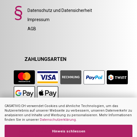
Datenschutz und Datensicherheit
Impressum
AGB
ZAHLUNGSARTEN
CASATIVO.CH verwendet Cookies und ähnliche Technologien, um das
Nicht alle Abbildungen im Online-Shop stellen das angebotene Produkt zwingend
Nutzererlebnis auf unserer Webseite zu verbessern, unseren Datenverkehr zu
dar. Sie dienen zur Visualisierung der Beschreibung oder als Orientierung. Dies
analysieren und Inhalte und Werbung zu personalisieren. Mehr Informationen
gilt hauptsächlich für Abbildungen mit mehreren Produkten.
finden Sie in unserer
Datenschutzerklärung
.
1
Empfohlener VK des europ. Lieferanten
Hinweis schliessen
2
Ehemaliger Preis von Casativo
3
Summe der Einzelpreise