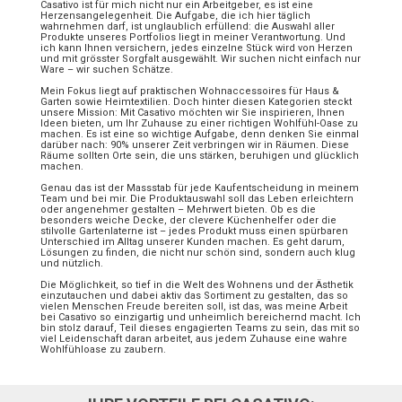
Casativo ist für mich nicht nur ein Arbeitgeber, es ist eine
Herzensangelegenheit. Die Aufgabe, die ich hier täglich
wahrnehmen darf, ist unglaublich erfüllend: die Auswahl aller
Produkte unseres Portfolios liegt in meiner Verantwortung. Und
ich kann Ihnen versichern, jedes einzelne Stück wird von Herzen
und mit grösster Sorgfalt ausgewählt. Wir suchen nicht einfach nur
Ware – wir suchen Schätze.
Mein Fokus liegt auf praktischen Wohnaccessoires für Haus &
Garten sowie Heimtextilien. Doch hinter diesen Kategorien steckt
unsere Mission: Mit Casativo möchten wir Sie inspirieren, Ihnen
Ideen bieten, um Ihr Zuhause zu einer richtigen Wohlfühl-Oase zu
machen. Es ist eine so wichtige Aufgabe, denn denken Sie einmal
darüber nach: 90% unserer Zeit verbringen wir in Räumen. Diese
Räume sollten Orte sein, die uns stärken, beruhigen und glücklich
machen.
Genau das ist der Massstab für jede Kaufentscheidung in meinem
Team und bei mir. Die Produktauswahl soll das Leben erleichtern
oder angenehmer gestalten – Mehrwert bieten. Ob es die
besonders weiche Decke, der clevere Küchenhelfer oder die
stilvolle Gartenlaterne ist – jedes Produkt muss einen spürbaren
Unterschied im Alltag unserer Kunden machen. Es geht darum,
Lösungen zu finden, die nicht nur schön sind, sondern auch klug
und nützlich.
Die Möglichkeit, so tief in die Welt des Wohnens und der Ästhetik
einzutauchen und dabei aktiv das Sortiment zu gestalten, das so
vielen Menschen Freude bereiten soll, ist das, was meine Arbeit
bei Casativo so einzigartig und unheimlich bereichernd macht. Ich
bin stolz darauf, Teil dieses engagierten Teams zu sein, das mit so
viel Leidenschaft daran arbeitet, aus jedem Zuhause eine wahre
Wohlfühloase zu zaubern.