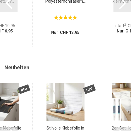
t), 3V...
Polyesterhohlfasern...
Fixleintuch
2
HF 10.95
statt
C
F 6.95
Nur CH
Nur CHF 13.95
Neuheiten
NEU
NEU
 Klebefolie
Stilvolle Klebefolie in
2er-Set H