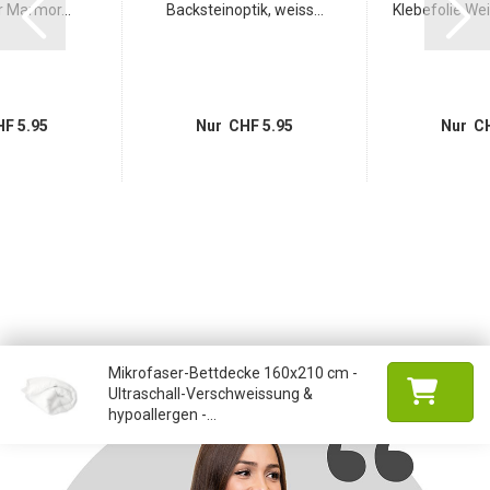
 Marmor...
Backsteinoptik, weiss...
Klebefolie Wei
F 5.95
Nur CHF 5.95
Nur CH
Mikrofaser-Bettdecke 160x210 cm -
Ultraschall-Verschweissung &
hypoallergen -...