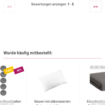
Bewertungen anzeigen:
1
-
5
<<
>>
Wurde häufig mitbestellt:
SALE
-36%
m-Knopfzellen
Kissen mit silikonisierten
Einzelbett L