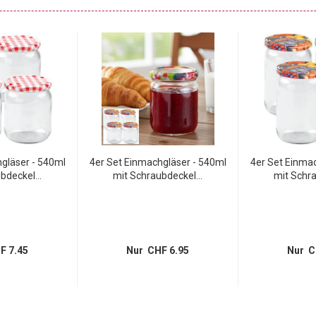
gläser - 540ml
4er Set Einmachgläser - 540ml
4er Set Einma
bdeckel...
mit Schraubdeckel...
mit Schra
F 7.45
Nur CHF 6.95
Nur C