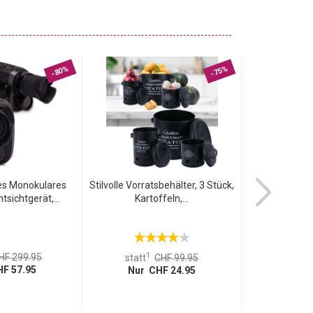
-80%
-75%
les Monokulares
Stilvolle Vorratsbehälter, 3 Stück,
Professionell
tsichtgerät,...
Kartoffeln,...
Massa
1
1
HF 299.95
statt
statt
CHF 99.95
F 57.95
Nur 
Nur CHF 24.95