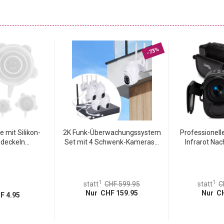
-73%
e mit Silikon-
2K Funk-Überwachungssystem
Professionel
deckeln...
Set mit 4 Schwenk-Kameras...
Infrarot Nach
1
1
statt
CHF 599.95
statt
C
Nur CHF 159.95
Nur CH
F 4.95