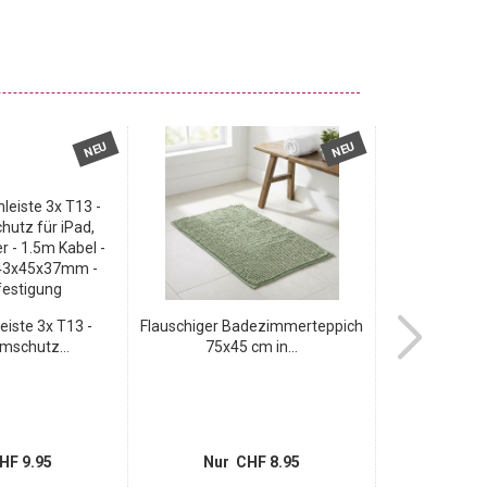
NEU
NEU
eiste 3x T13 -
Flauschiger Badezimmerteppich
Badmatte 80
mschutz...
75x45 cm in...
Weiss -
HF 9.95
Nur CHF 8.95
Nur 