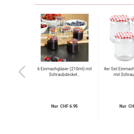
er Set 50ml -
6 Einmachgläser (210ml) mit
4er Set Einmach
ladengläser...
Schraubdeckel...
mit Schrau
 5.95
Nur CHF 6.95
Nur CH