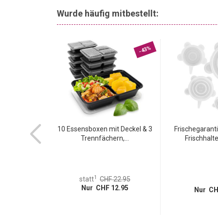
Wurde häufig mitbestellt:
-62%
-43%
ni Schlüssel-
10 Essensboxen mit Deckel & 3
Frischegaranti
schloss,...
Trennfächern,...
Frischhalte
1
 39.95
statt
CHF 22.95
14.95
Nur CHF 12.95
Nur CH