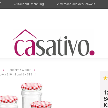
*
Kauf auf Rechnung
Versand aus der Schweiz
»
»
Geschirr & Gläser
o 6 x 210 ml und 6 x 315 ml
1
S
K