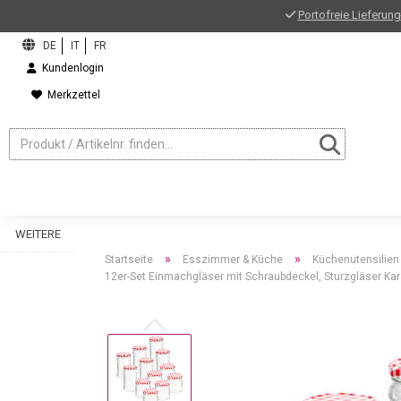
Portofreie Lieferung
Kundenlogin
Merkzettel
WEITERE
»
»
Startseite
Esszimmer & Küche
Küchenutensilien
12er-Set Einmachgläser mit Schraubdeckel, Sturzgläser Kar