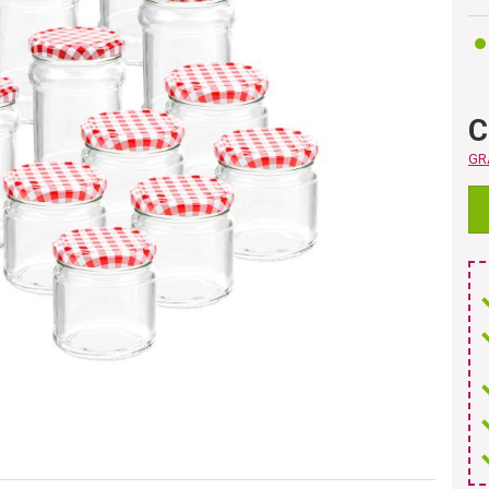
C
GRA