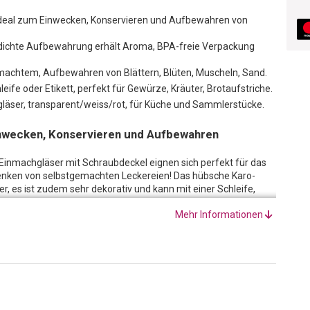
ideal zum Einwecken, Konservieren und Aufbewahren von
tdichte Aufbewahrung erhält Aroma, BPA-freie Verpackung
achtem, Aufbewahren von Blättern, Blüten, Muscheln, Sand.
leife oder Etikett, perfekt für Gewürze, Kräuter, Brotaufstriche.
gläser, transparent/weiss/rot, für Küche und Sammlerstücke.
nwecken, Konservieren und Aufbewahren
Einmachgläser mit Schraubdeckel eignen sich perfekt für das
nken von selbstgemachten Leckereien! Das hübsche Karo-
ter, es ist zudem sehr dekorativ und kann mit einer Schleife,
Mehr Informationen
ubverschlusses lassen sich die runden Sturzgläser luftdicht
a und die völlig BPA-freie Verpackung gibt keinen
wahrung von Gewürzen, Kräutern, Brotaufstrichen, Zucker und
nder gerne Souvenirs am Strand? Sie kommen nie ohne
ück? Dann verpacken Sie Ihre Souvenirs und Sammlerstücke
iese mit individuell beschrifteten Stickern und werden somit