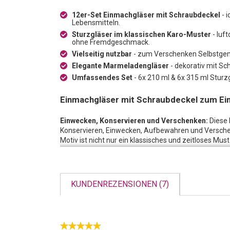
12er-Set Einmachgläser mit Schraubdeckel
- 
Lebensmitteln.
Sturzgläser im klassischen Karo-Muster
- luf
ohne Fremdgeschmack.
Vielseitig nutzbar
- zum Verschenken Selbstgem
Elegante Marmeladengläser
- dekorativ mit Sch
Umfassendes Set
- 6x 210 ml & 6x 315 ml Sturz
Einmachgläser mit Schraubdeckel zum Ei
Einwecken, Konservieren und Verschenken:
Diese 
Konservieren, Einwecken, Aufbewahren und Versche
Motiv ist nicht nur ein klassisches und zeitloses Mus
einem Etikett oder kleinen Blüten veredelt werden.
Luftdichter Verschluss:
Dank des praktischen Schra
und sicher verschliessen. Der Inhalt erhält sein Arom
KUNDENREZENSIONEN (7)
Fremdgeschmack ab. Die idealen Behälter zur Aufbe
Salzen.
Mal etwas ganz anderes:
Sammeln Sie oder Ihre Ki
Mitbringsel von Ihrem Spaziergang in der Natur zur
doch in die Einmachgläser mit Deckel. Versehen Sie d