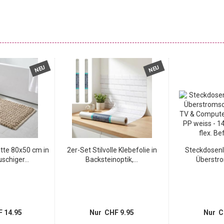
NEU
NEU
te 80x50 cm in
2er-Set Stilvolle Klebefolie in
Steckdosenl
schiger...
Backsteinoptik,...
Überstro
 14.95
Nur CHF 9.95
Nur C