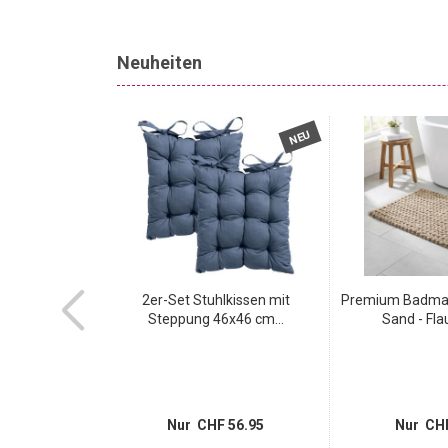
Neuheiten
NEU
NEU
e 80x50 cm in
2er-Set Stuhlkissen mit
Premium Badmat
ta...
Steppung 46x46 cm...
Sand - Flau
14.95
Nur CHF 56.95
Nur CHF