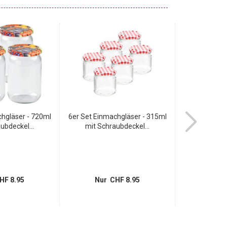
chgläser - 720ml
6er Set Einmachgläser - 315ml
Charmantes E
ubdeckel...
mit Schraubdeckel...
13-t
HF 8.95
Nur CHF 8.95
Nur 