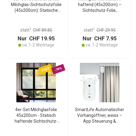
Milchglas-Sichtschutzfolie
haftend (45x200cm) –
(45x200cm): Statische
Sichtschutz-Folie,
Fensterfolie für
blickdicht &
Badezimmer, Küche &
lichtdurchlässig –
Büro. Mühelose
Selbstklebende
1
1
statt
CHF 89.85
statt
CHF 29.95
Anbringung
Fensterfolie ohne Kleber
Nur CHF 19.95
Nur CHF 7.95
ca. 1-2 Werktage
ca. 1-2 Werktage
SALE
-79%
4er-Set Milchglasfolie
SmartLife Automatischer
45x200cm - Statisch
Vorhangöffner, weiss –
haftende Sichtschutz-
App Steuerung &
Folie für Fenster, Bad, Büro
Bluetooth, für I-/U-
- Lichtdurchlässig,
Schiene, smarte