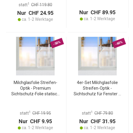
zuschneidbar &
Vorhangsteuerung für Ihr
1
statt
CHF 119.80
rückstandslos ablösbar
Zuhause
Nur CHF 89.95
Nur CHF 24.95
ca. 1-2 Werktage
ca. 1-2 Werktage
-50%
-60%
Milchglasfolie Streifen-
4er-Set Milchglasfolie
Optik - Premium
Streifen-Optik -
Sichtschutz-Folie statisch
Sichtschutz für Fenster &
haftend für Fenster,
Türen, statisch haftend,
Türen, Bad, Büro - 50 x 200
wiederverwendbar -
cm - Wiederverwendbar
50x200cm,
1
1
statt
CHF 19.95
statt
CHF 79.80
lichtdurchlässig,
Nur CHF 9.95
Nur CHF 31.95
zuschneidbar
ca. 1-2 Werktage
ca. 1-2 Werktage