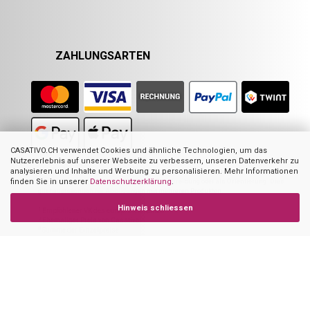
ZAHLUNGSARTEN
CASATIVO.CH verwendet Cookies und ähnliche Technologien, um das
Nutzererlebnis auf unserer Webseite zu verbessern, unseren Datenverkehr zu
analysieren und Inhalte und Werbung zu personalisieren. Mehr Informationen
Nicht alle Abbildungen im Online-Shop stellen das angebotene Produkt zwingend
dar. Sie dienen zur Visualisierung der Beschreibung oder als Orientierung. Dies
finden Sie in unserer
Datenschutzerklärung
.
gilt hauptsächlich für Abbildungen mit mehreren Produkten.
Hinweis schliessen
1
Empfohlener VK des europ. Lieferanten
2
Ehemaliger Preis von Casativo
3
Summe der Einzelpreise
4
UVP des Herstellers
Casativo – powered by Ideoon GmbH
1