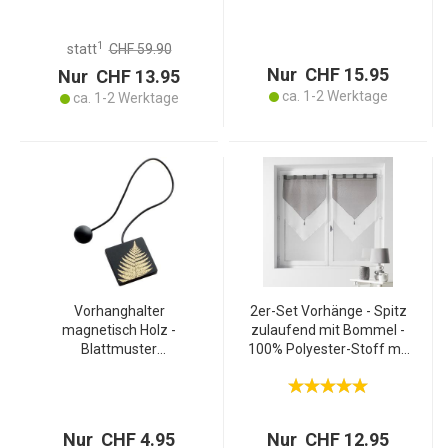
Folie, blickdicht &
Verdunkelung -
lichtdurchlässig –
Pflegeleicht 100%
Selbstklebende
Polyester-Stoff - Robust &
1
statt
CHF 59.90
Fensterfolie ohne Kleber
Langlebig
Nur CHF 15.95
Nur CHF 13.95
ca. 1-2 Werktage
ca. 1-2 Werktage
Vorhanghalter
2er-Set Vorhänge - Spitz
magnetisch Holz -
zulaufend mit Bommel -
Blattmuster
100% Polyester-Stoff mit
golden/schwarz -
glatter Oberfläche - Weiss
Elegante Raffhalter für
& Grau - 60x90cm -
Gardinen - Einfache
Schützt Privatsphäre
Anbringung - 43x6x6cm -
Nur CHF 4.95
Nur CHF 12.95
Stilvolle Deko