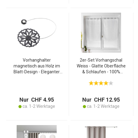
Vorhanghalter
2er-Set Vorhangschal
magnetisch aus Holz im
Weiss - Glatte Oberfläche
Blatt-Design - Eleganter
& Schlaufen - 100%
Raffhalter für Gardinen
Polyester 60x90cm -
innen & aussen - Schwarz-
Transparent - Schutz
Silber, 30 x Ø 8 cm -
Privatsphäre & Gemütliche
Stilvolle Befestigung
Atmosphäre
Nur CHF 4.95
Nur CHF 12.95
ca. 1-2 Werktage
ca. 1-2 Werktage