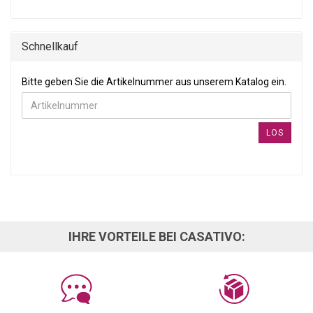
Schnellkauf
BITTE GEBEN SIE DIE ARTIKELNUMMER AUS UNSEREM KATALOG
Bitte geben Sie die Artikelnummer aus unserem Katalog ein.
LOS
IHRE VORTEILE BEI CASATIVO: