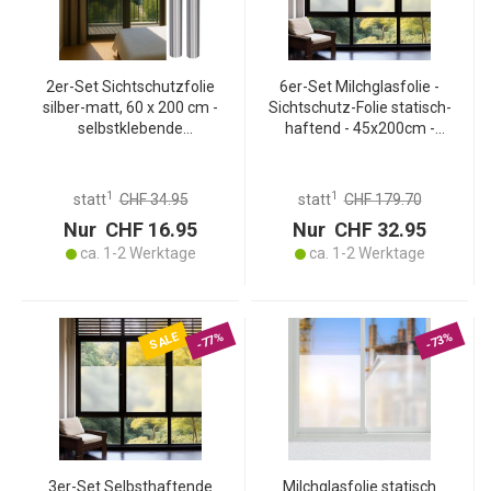
2er-Set Sichtschutzfolie
6er-Set Milchglasfolie -
silber-matt, 60 x 200 cm -
Sichtschutz-Folie statisch-
selbstklebende
haftend - 45x200cm -
Spiegelfolie mit UV-
Blickdicht &
Schutz - hitzereduzierend
lichtdurchlässig für Bad,
& ideal für Fenster, Büro &
Büro, Umkleide -
1
1
statt
CHF 34.95
statt
CHF 179.70
Wohnräume
rückstandslos ablösbar
Nur CHF 16.95
Nur CHF 32.95
ca. 1-2 Werktage
ca. 1-2 Werktage
SALE
-77%
-73%
3er-Set Selbsthaftende
Milchglasfolie statisch