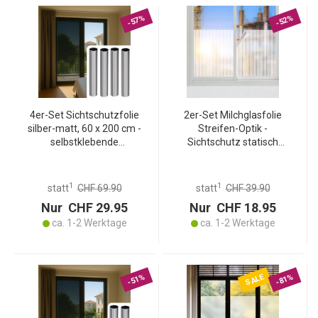
-57%
-52%
4er-Set Sichtschutzfolie
2er-Set Milchglasfolie
silber-matt, 60 x 200 cm -
Streifen-Optik -
selbstklebende
Sichtschutz statisch
Spiegelfolie mit UV-
haftend für Fenster Türen
Schutz - hitzereduzierend
Badezimmer Büro -
& ideal für Fenster, Büro &
50x200cm zuschneidbar
1
1
statt
CHF 69.90
statt
CHF 39.90
Wohnräume
wiederverwendbar
Nur CHF 29.95
Nur CHF 18.95
ca. 1-2 Werktage
ca. 1-2 Werktage
SALE
-51%
-81%