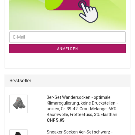
WEITER ZUR NEWSLETTER-ANMELDUNG
E-Mail
ANMELDEN
Bestseller
3er-Set Wandersocken - optimale
Klimaregulierung, keine Druckstellen -
unisex, Gr. 39-42, Grau-Melange, 65%
Baumwolle, Frotteefuss, 3% Elasthan
CHF 5.95
Sneaker Socken 4er-Set schwarz -