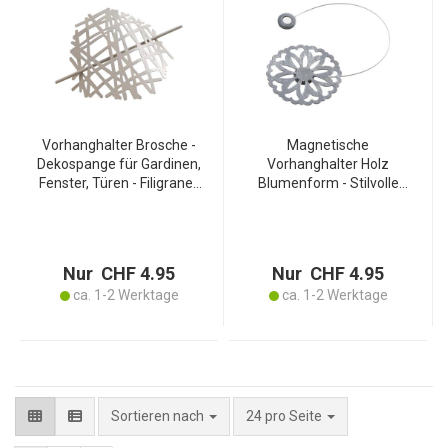
Vorhanghalter Brosche -
Magnetische
Dekospange für Gardinen,
Vorhanghalter Holz
Fenster, Türen - Filigranes
Blumenform - Stilvolle
Muster, Silber, Metall, Ø 17
Gardinen-Raffhalter mit
cm - Einfache Anbringung,
starken Magneten - Grau-
sichere Fixierung
Silber 30x8cm - Einfache
& sichere Fixierung
Nur CHF 4.95
Nur CHF 4.95
ca. 1-2 Werktage
ca. 1-2 Werktage
pro Seite
Sortieren nach
24 pro Seite