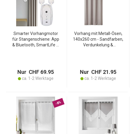
Smarter Vorhangmotor
Vorhang mit Metall-Ösen,
für Stangenschiene: App
140x260 cm - Sandfarben,
& Bluetooth, SmartLife –
Verdunkelung &
Vorhangöffner mit
Lärmminderung -
automatischer
Polyester,
Vorhangbewegung per
maschinenwaschbar, für
Smartphone
hohe Wände
Nur CHF 69.95
Nur CHF 21.95
ca. 1-2 Werktage
ca. 1-2 Werktage
-8%