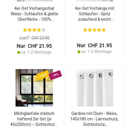
4er-Set Vorhangschal
4er-Set Vorhänge mit
Weiss - Schlaufen & glatte
Schlaufen - Spitz
Oberfläche - 100%
zulaufend & leicht
Polyester Gardinenschal
transparent für
60x90 cm - Blickdicht-
Privatsphäre - 100%
Transparent für
Polyester weiss/grau -
3
statt
CHF 23.90
Privatsphäre
60x90cm - Gemütliche
Nur CHF 21.95
Nur CHF 21.95
Wohnatmosphäre
ca. 1-2 Werktage
ca. 1-2 Werktage
SALE
-76%
Milchglasfolie statisch
Gardine mit Ösen - Weiss,
haftend 2er Set (je
140x180 cm - Lärmschutz,
45x200cm) – Sichtschutz-
Sichtschutz,