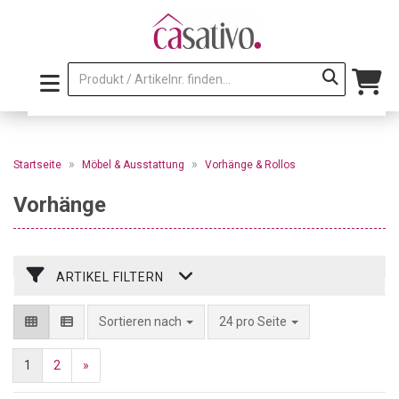
»
»
Startseite
Möbel & Ausstattung
Vorhänge & Rollos
Vorhänge
ARTIKEL FILTERN
pro Seite
Sortieren nach
24 pro Seite
1
2
»