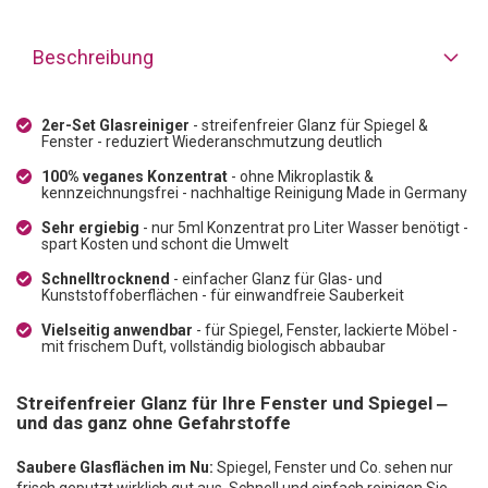
Beschreibung
2er-Set Glasreiniger
- streifenfreier Glanz für Spiegel &
Fenster - reduziert Wiederanschmutzung deutlich
100% veganes Konzentrat
- ohne Mikroplastik &
kennzeichnungsfrei - nachhaltige Reinigung Made in Germany
Sehr ergiebig
- nur 5ml Konzentrat pro Liter Wasser benötigt -
spart Kosten und schont die Umwelt
Schnelltrocknend
- einfacher Glanz für Glas- und
Kunststoffoberflächen - für einwandfreie Sauberkeit
Vielseitig anwendbar
- für Spiegel, Fenster, lackierte Möbel -
mit frischem Duft, vollständig biologisch abbaubar
Streifenfreier Glanz für Ihre Fenster und Spiegel ‒
und das ganz ohne Gefahrstoffe
Saubere Glasflächen im Nu:
Spiegel, Fenster und Co. sehen nur
frisch geputzt wirklich gut aus. Schnell und einfach reinigen Sie