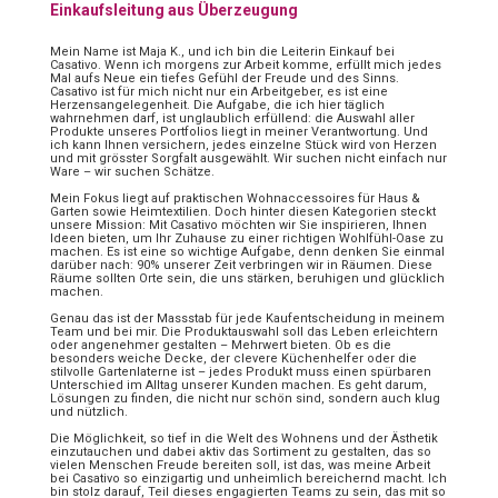
Einkaufsleitung aus Überzeugung
Mein Name ist Maja K., und ich bin die Leiterin Einkauf bei
Casativo. Wenn ich morgens zur Arbeit komme, erfüllt mich jedes
Mal aufs Neue ein tiefes Gefühl der Freude und des Sinns.
Casativo ist für mich nicht nur ein Arbeitgeber, es ist eine
Herzensangelegenheit. Die Aufgabe, die ich hier täglich
wahrnehmen darf, ist unglaublich erfüllend: die Auswahl aller
Produkte unseres Portfolios liegt in meiner Verantwortung. Und
ich kann Ihnen versichern, jedes einzelne Stück wird von Herzen
und mit grösster Sorgfalt ausgewählt. Wir suchen nicht einfach nur
Ware – wir suchen Schätze.
Mein Fokus liegt auf praktischen Wohnaccessoires für Haus &
Garten sowie Heimtextilien. Doch hinter diesen Kategorien steckt
unsere Mission: Mit Casativo möchten wir Sie inspirieren, Ihnen
Ideen bieten, um Ihr Zuhause zu einer richtigen Wohlfühl-Oase zu
machen. Es ist eine so wichtige Aufgabe, denn denken Sie einmal
darüber nach: 90% unserer Zeit verbringen wir in Räumen. Diese
Räume sollten Orte sein, die uns stärken, beruhigen und glücklich
machen.
Genau das ist der Massstab für jede Kaufentscheidung in meinem
Team und bei mir. Die Produktauswahl soll das Leben erleichtern
oder angenehmer gestalten – Mehrwert bieten. Ob es die
besonders weiche Decke, der clevere Küchenhelfer oder die
stilvolle Gartenlaterne ist – jedes Produkt muss einen spürbaren
Unterschied im Alltag unserer Kunden machen. Es geht darum,
Lösungen zu finden, die nicht nur schön sind, sondern auch klug
und nützlich.
Die Möglichkeit, so tief in die Welt des Wohnens und der Ästhetik
einzutauchen und dabei aktiv das Sortiment zu gestalten, das so
vielen Menschen Freude bereiten soll, ist das, was meine Arbeit
bei Casativo so einzigartig und unheimlich bereichernd macht. Ich
bin stolz darauf, Teil dieses engagierten Teams zu sein, das mit so