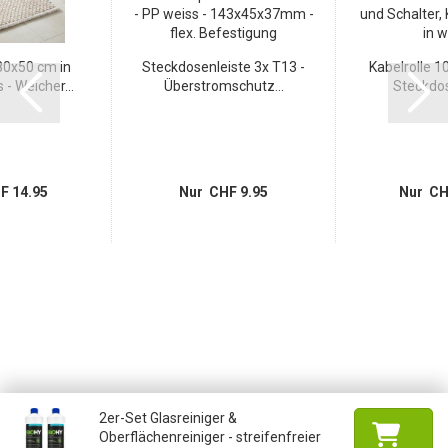
0x50 cm in
Steckdosenleiste 3x T13 -
Kabelrolle 1
- Weicher...
Überstromschutz...
Steckdos
F 14.95
Nur CHF 9.95
Nur CH
2er-Set Glasreiniger &
Oberflächenreiniger - streifenfreier