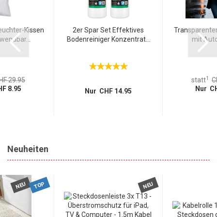
euchter-Kissen
2er Spar Set Effektives
Transparente
wendbar...
Bodenreiniger Konzentrat...
mit Auto
1
HF 29.95
statt
C
F 8.95
Nur CH
Nur CHF 14.95
Neuheiten
TOP
NEU
NEU