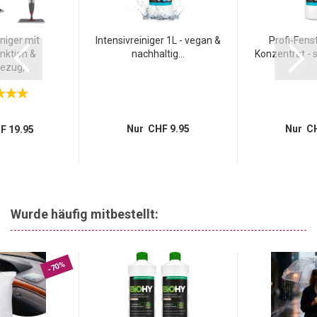
niger mit
Intensivreiniger 1L - vegan &
Profi-Fenst
nktion &
nachhaltig...
Konzentrat - st
zug,...
Nur CHF 9.95
Nur CH
F 19.95
Wurde häufig mitbestellt:
-70%