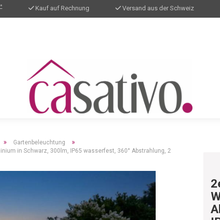
*
Kauf auf Rechnung
Versand aus der Schweiz
»
»
Gartenbeleuchtung
ium in Schwarz, 300lm, IP65 wasserfest, 360° Abstrahlung, 2
2
W
A