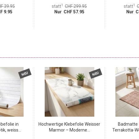
1
1
F 39.95
statt
CHF 299.95
statt
C
F 9.95
Nur CHF 57.95
Nur C
NEU
NEU
ebefolie in
Hochwertige Klebefolie Weisser
Badmatte 
ik, weiss...
Marmor – Moderne...
Terrakotta-We