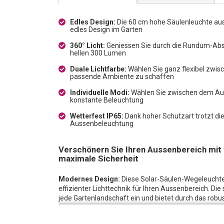
Edles Design:
Die 60 cm hohe Säulenleuchte aus
edles Design im Garten
360° Licht:
Geniessen Sie durch die Rundum-Abst
hellen 300 Lumen
Duale Lichtfarbe:
Wählen Sie ganz flexibel zwis
passende Ambiente zu schaffen
Individuelle Modi:
Wählen Sie zwischen dem Aut
konstante Beleuchtung
Wetterfest IP65:
Dank hoher Schutzart trotzt die
Aussenbeleuchtung
Verschönern Sie Ihren Aussenbereich mit f
maximale Sicherheit
Modernes Design:
Diese Solar-Säulen-Wegeleucht
effizienter Lichttechnik für Ihren Aussenbereich. D
jede Gartenlandschaft ein und bietet durch das rob
Witterungseinflüsse.
Licht im Dunkeln:
Das robuste Gehäuse schützt zuver