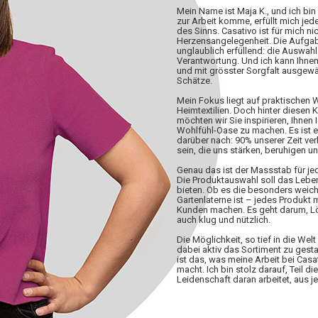
Mein Name ist Maja K., und ich bin
zur Arbeit komme, erfüllt mich jed
des Sinns. Casativo ist für mich nic
Herzensangelegenheit. Die Aufgabe,
unglaublich erfüllend: die Auswahl 
Verantwortung. Und ich kann Ihnen
und mit grösster Sorgfalt ausgewä
Schätze.
Mein Fokus liegt auf praktischen
Heimtextilien. Doch hinter diesen 
möchten wir Sie inspirieren, Ihnen 
Wohlfühl-Oase zu machen. Es ist 
darüber nach: 90% unserer Zeit ve
sein, die uns stärken, beruhigen u
Genau das ist der Massstab für j
Die Produktauswahl soll das Lebe
bieten. Ob es die besonders weiche
Gartenlaterne ist – jedes Produkt
Kunden machen. Es geht darum, Lös
auch klug und nützlich.
Die Möglichkeit, so tief in die W
dabei aktiv das Sortiment zu gesta
ist das, was meine Arbeit bei Casa
macht. Ich bin stolz darauf, Teil d
Leidenschaft daran arbeitet, aus