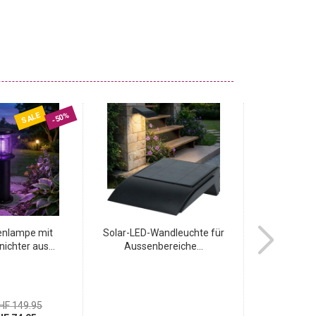
SALE
-50%
tenlampe mit
Solar-LED-Wandleuchte für
LED Solar Weg
ichter aus...
Aussenbereiche...
mit Beweg
HF 149.95