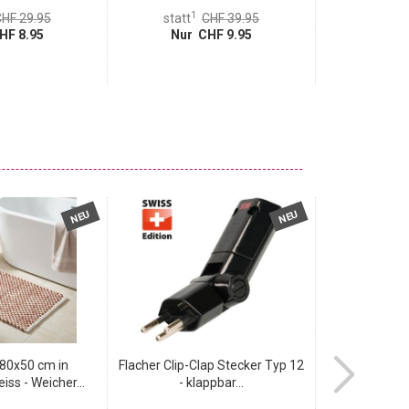
1
1
HF 29.95
statt
CHF 39.95
statt
HF 8.95
Nur CHF 9.95
Nur 
NEU
NEU
80x50 cm in
Flacher Clip-Clap Stecker Typ 12
Adapter f
iss - Weicher...
- klappbar...
Sichere 