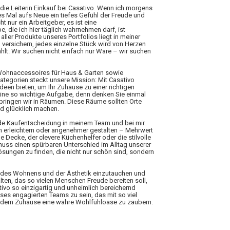
 die Leiterin Einkauf bei Casativo. Wenn ich morgens
es Mal aufs Neue ein tiefes Gefühl der Freude und
ht nur ein Arbeitgeber, es ist eine
 die ich hier täglich wahrnehmen darf, ist
aller Produkte unseres Portfolios liegt in meiner
 versichern, jedes einzelne Stück wird von Herzen
hlt. Wir suchen nicht einfach nur Ware – wir suchen
 Wohnaccessoires für Haus & Garten sowie
Kategorien steckt unsere Mission: Mit Casativo
Ideen bieten, um Ihr Zuhause zu einer richtigen
eine so wichtige Aufgabe, denn denken Sie einmal
rbringen wir in Räumen. Diese Räume sollten Orte
nd glücklich machen.
ede Kaufentscheidung in meinem Team und bei mir.
n erleichtern oder angenehmer gestalten – Mehrwert
 Decke, der clevere Küchenhelfer oder die stilvolle
 muss einen spürbaren Unterschied im Alltag unserer
ungen zu finden, die nicht nur schön sind, sondern
elt des Wohnens und der Ästhetik einzutauchen und
lten, das so vielen Menschen Freude bereiten soll,
tivo so einzigartig und unheimlich bereichernd
ieses engagierten Teams zu sein, das mit so viel
 jedem Zuhause eine wahre Wohlfühloase zu zaubern.