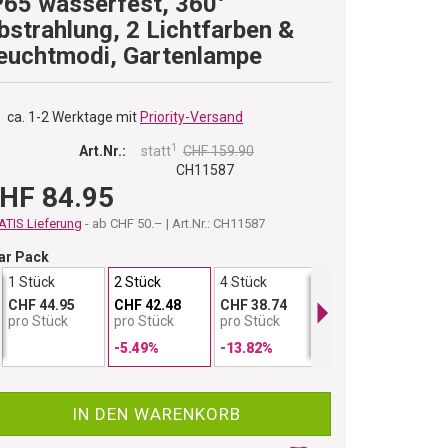
P65 wasserfest, 360°
bstrahlung, 2 Lichtfarben &
euchtmodi, Gartenlampe
ca. 1-2 Werktage mit
Priority-Versand
1
Art.Nr.:
statt
CHF 159.90
CH11587
HF 84.95
TIS Lieferung
- ab CHF 50.– | Art.Nr.: CH11587
ar Pack
1 Stück
2 Stück
4 Stück
6 Stück
CHF 44.95
CHF 42.48
CHF 38.74
CHF 36.66
pro Stück
pro Stück
pro Stück
pro Stück
-5.49%
-13.82%
-18.44%
IN DEN WARENKORB