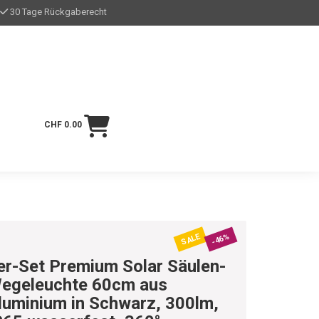
30 Tage Rückgaberecht
CHF 0.00
SALE
-46%
er-Set Premium Solar Säulen-
egeleuchte 60cm aus
luminium in Schwarz, 300lm,