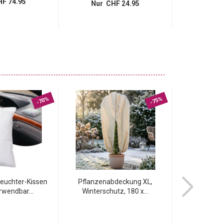
F 74.95
Nur CHF 24.95
Nur 
-70%
-75%
feuchter-Kissen
Pflanzenabdeckung XL,
Elektrische Re
rwendbar...
Winterschutz, 180 x...
6 Auf