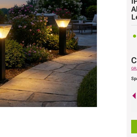
I
A
L
C
GRA
Sp