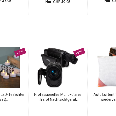
 37.95
Nur CH
Nur CHF 49.95
-75%
-80%
LED-Teelichter
Professionelles Monokulares
Auto Luftent
et)...
Infrarot Nachtsichtgerät,...
wiederve