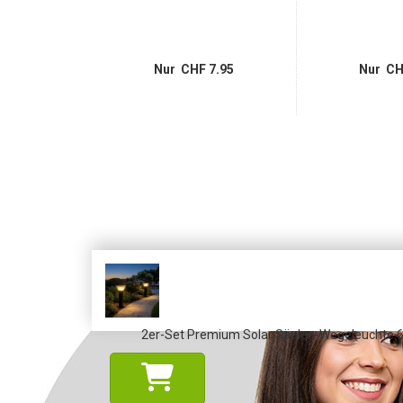
14.95
Nur CHF 7.95
Nur CH
2er-Set Premium Solar Säulen-Wegeleuchte 60