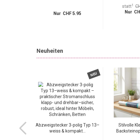
1
statt
CH
 39.95
Nur CH
11.95
Nur CHF 5.95
Neuheiten
NEU
NEU
 cm in Grau-
Abzweigstecker 3-polig Typ 13–
Stilvolle Kl
cher...
weiss & kompakt...
Backsteinopt