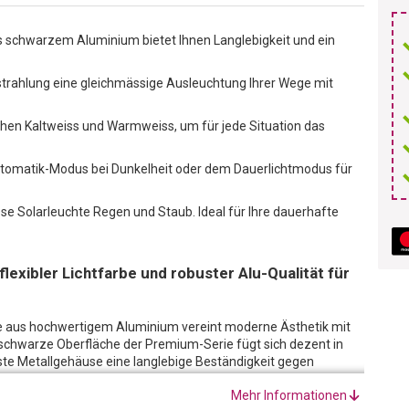
 schwarzem Aluminium bietet Ihnen Langlebigkeit und ein
rahlung eine gleichmässige Ausleuchtung Ihrer Wege mit
chen Kaltweiss und Warmweiss, um für jede Situation das
omatik-Modus bei Dunkelheit oder dem Dauerlichtmodus für
se Solarleuchte Regen und Staub. Ideal für Ihre dauerhafte
lexibler Lichtfarbe und robuster Alu-Qualität für
e aus hochwertigem Aluminium vereint moderne Ästhetik mit
ie schwarze Oberfläche der Premium-Serie fügt sich dezent in
uste Metallgehäuse eine langlebige Beständigkeit gegen
Mehr Informationen
lässig vor Witterungseinflüssen, während die Zertifizierung