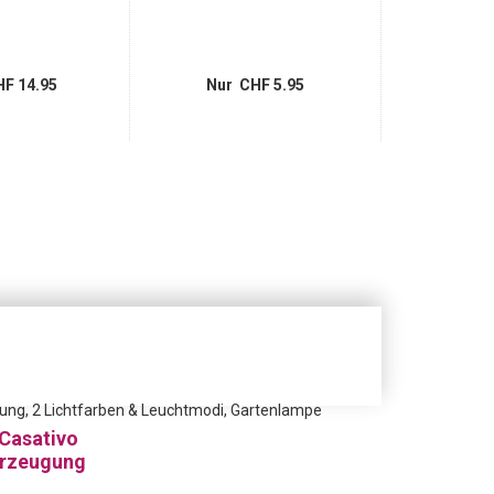
F 14.95
Nur CHF 5.95
Nur 
ung, 2 Lichtfarben & Leuchtmodi, Gartenlampe
 Casativo
erzeugung