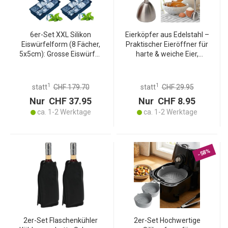
6er-Set XXL Silikon
Eierköpfer aus Edelstahl –
Eiswürfelform (8 Fächer,
Praktischer Eieröffner für
5x5cm): Grosse Eiswürfel,
harte & weiche Eier,
1 Liter Füllmenge – BPA-
spülmaschinen-geeignet
freie, langlebige &
– Perfekte Bruchstelle
wiederverwendbare
1
1
statt
CHF 179.70
statt
CHF 29.95
Eiswürfelform
Nur CHF 37.95
Nur CHF 8.95
ca. 1-2 Werktage
ca. 1-2 Werktage
-58%
2er-Set Flaschenkühler
2er-Set Hochwertige