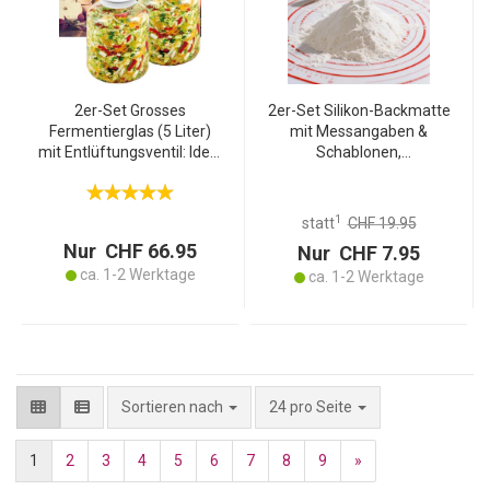
2er-Set Grosses
2er-Set Silikon-Backmatte
Fermentierglas (5 Liter)
mit Messangaben &
mit Entlüftungsventil: Ideal
Schablonen,
für Sauerkraut, Kimchi &
antihaftbeschichtet 60 x
Co. - Einfaches & sicheres
40 cm – Vielseitige
Fermentieren
Teigmatte &
1
statt
CHF 19.95
Backunterlage für
Nur CHF 66.95
Nur CHF 7.95
Backprofis
ca. 1-2 Werktage
ca. 1-2 Werktage
pro Seite
Sortieren nach
24 pro Seite
1
2
3
4
5
6
7
8
9
»