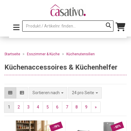
»
»
Startseite
Esszimmer & Küche
Küchenutensilien
Küchenaccessoires & Küchenhelfer
pro Seite
Sortieren nach
24 pro Seite
1
2
3
4
5
6
7
8
9
»
-79%
-50%