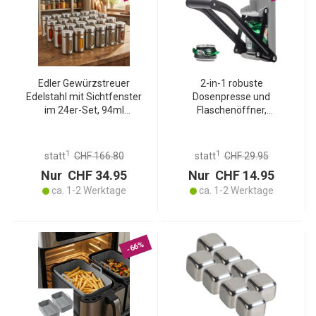
Edler Gewürzstreuer
2-in-1 robuste
Edelstahl mit Sichtfenster
Dosenpresse und
im 24er-Set, 94ml
Flaschenöffner,
Vorratsdose für Gewürze
Wandmontage, effizienter
Kräuter Salz Pfeffer
Dosenzerkleinerer mit
Streuer mit 3
rutschfestem und
1
1
statt
CHF 166.80
statt
CHF 29.95
verstellbaren Lochgrössen
stabilem Griff
Nur CHF 34.95
Nur CHF 14.95
ca. 1-2 Werktage
ca. 1-2 Werktage
-66%