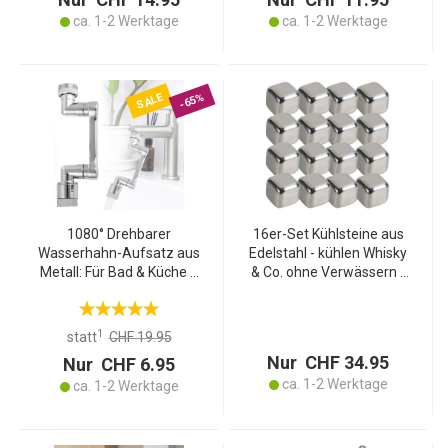
ca. 1-2 Werktage
ca. 1-2 Werktage
SALE
-65%
1080° Drehbarer
16er-Set Kühlsteine aus
Wasserhahn-Aufsatz aus
Edelstahl - kühlen Whisky
Metall: Für Bad & Küche –
& Co. ohne Verwässern -
Ein hochwertiger &
wiederverwendbar,
flexibler Armatur-Sprudler
geruchsneutral,
– Spart Wasser & bringt
spülmaschinenfest & in
1
statt
CHF 19.95
Komfort
Aufbewahrungsbox
Nur CHF 34.95
Nur CHF 6.95
ca. 1-2 Werktage
ca. 1-2 Werktage