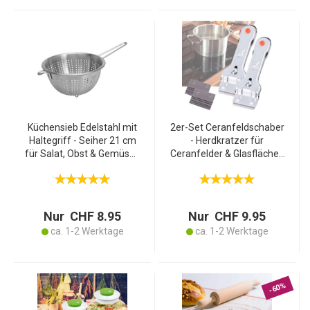
Küchensieb Edelstahl mit
2er-Set Ceranfeldschaber
Haltegriff - Seiher 21 cm
- Herdkratzer für
für Salat, Obst & Gemüse -
Ceranfelder & Glasflächen
Robuster Löchersieb
- 10 Ersatzklingen - Metall
21x13 cm -
Glasschaber - schnelle,
Spülmaschinengeeignet &
tiefgreifende Reinigung
Langlebig
Nur CHF 8.95
Nur CHF 9.95
ca. 1-2 Werktage
ca. 1-2 Werktage
-60%