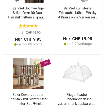
2er-Set Hochwertige
8er-Set Kühlsteine
Silikonform für Dual-
Edelstahl - Kühlen Whisky
Heissluftfritteuse, grau, 20
& Drinks ohne Verwässern
x 12,7 x 7 cm, Antihaft,
- Wiederverwendbar,
hitzebeständig &
geruchs-/geschmacksneu
spülmaschinenfest
tral, spülmaschinenfest -
1
statt
CHF 29.90
27x27x27 mm
Nur CHF 19.95
Nur CHF 9.95
ca. 1-2 Werktage
ca. 1-2 Werktage
-68%
Edler Gewürzstreuer
Fliegenhaube -
Edelstahl mit Sichtfenster
Kuchenabdeckung
im 6er-Set, 94ml
zusammenklappbar weiss