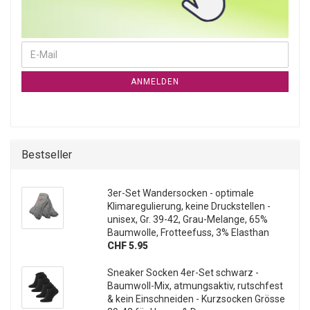
WEITER ZUR NEWSLETTER-ANMELDUNG
E-Mail
ANMELDEN
Bestseller
3er-Set Wandersocken - optimale
Klimaregulierung, keine Druckstellen -
unisex, Gr. 39-42, Grau-Melange, 65%
Baumwolle, Frotteefuss, 3% Elasthan
CHF 5.95
Sneaker Socken 4er-Set schwarz -
Baumwoll-Mix, atmungsaktiv, rutschfest
& kein Einschneiden - Kurzsocken Grösse