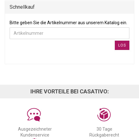
Schnellkauf
BITTE GEBEN SIE DIE ARTIKELNUMMER AUS UNSEREM KATALOG
Bitte geben Sie die Artikelnummer aus unserem Katalog ein.
LOS
IHRE VORTEILE BEI CASATIVO:
Ausgezeichneter
30 Tage
Kundenservice
Rückgaberecht