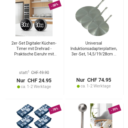
-50%
2er-Set Digitaler Küchen-
Universal
Timer mit Drehrad -
Induktionsadapterplatten,
Praktische Eieruhr mit
3er-Set, 14,5/19/28cm –
Magnet, lautem Alarm,
Edelstahl, mit Griff, macht
Countdown-Funktion &
jedes Kochgeschirr
grossem LCD-Display
induktionsfähig
1
statt
CHF 49.90
Nur CHF 74.95
Nur CHF 24.95
ca. 1-2 Werktage
ca. 1-2 Werktage
-78%
-70%