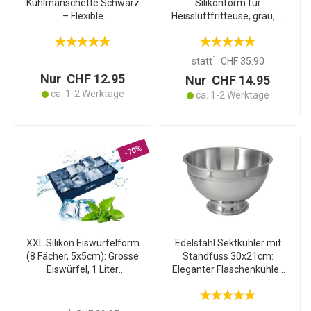
Kühlmanschette Schwarz
Silikonform für
– Flexible
Heissluftfritteuse, grau, Ø
Flaschenkühlhülle für
19 x H 6 cm, Antihaft,
Weinflasche, Sektflasche
hitzebeständig &
& Getränke mit Gel Füllung,
spülmaschinenfest
1
statt
CHF 35.90
Leicht & Handlich
Nur CHF 12.95
Nur CHF 14.95
ca. 1-2 Werktage
ca. 1-2 Werktage
-70%
XXL Silikon Eiswürfelform
Edelstahl Sektkühler mit
(8 Fächer, 5x5cm): Grosse
Standfuss 30x21cm:
Eiswürfel, 1 Liter
Eleganter Flaschenkühler,
Füllmenge – BPA-freie,
gross & robust – Ideal für
langlebige &
Champagner, Wein &
wiederverwendbare
stilvolle Partys