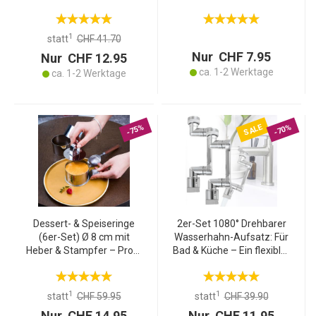
Vorratsdose für Gewürze
30x18cm - Optimaler
Kräuter Salz Pfeffer
Schutz vor Insekten für
Streuer mit 3
Grillgut Kuchen Wurst Käse
1
statt
CHF 41.70
verstellbaren Lochgrössen
Süssigkeiten
Nur CHF 7.95
Nur CHF 12.95
ca. 1-2 Werktage
ca. 1-2 Werktage
SALE
-75%
-70%
Dessert- & Speiseringe
2er-Set 1080° Drehbarer
(6er-Set) Ø 8 cm mit
Wasserhahn-Aufsatz: Für
Heber & Stampfer – Profi-
Bad & Küche – Ein flexibler
Anrichtringe aus
Armatur-Sprudler – Spart
rostfreiem Edelstahl für
Wasser & bringt Komfort
kreative Gerichte
1
1
statt
CHF 59.95
statt
CHF 39.90
Nur CHF 14.95
Nur CHF 11.95