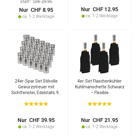
1
statt
CHF 29.95
Eiswürfelform
Nur CHF 12.95
Nur CHF 8.95
ca. 1-2 Werktage
ca. 1-2 Werktage
24er-Spar Set Stilvolle
4er-Set Flaschenkühler
Gewürzstreuer mit
Kühlmanschette Schwarz
Sichtfenster, Edelstahl, 94
– Flexible
ml, 3 Lochgrössen, ideal
Flaschenkühlhülle für
für Gewürze, Salze und
Weinflasche, Sektflasche
Kräuter
& Getränke mit Gel Füllung,
Leicht & Handlich
Nur CHF 39.95
Nur CHF 21.95
ca. 1-2 Werktage
ca. 1-2 Werktage