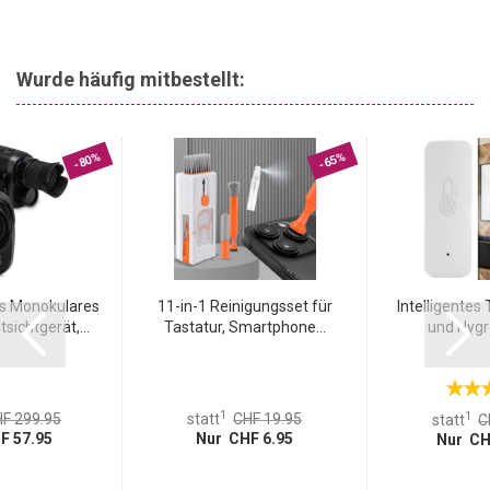
Wurde häufig mitbestellt:
-80%
-65%
es Monokulares
11-in-1 Reinigungsset für
Intelligente
sichtgerät,...
Tastatur, Smartphone...
und Hygro
1
1
F 299.95
statt
CHF 19.95
statt
C
F 57.95
Nur CHF 6.95
Nur CH