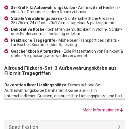
3er-Set Filz Aufbewahrungskörbe
- Anthrazit mit Henkeln -
ideal für Ordnung in jedem Raum zuhause
Stabile Verwahrungsboxen
- 3 unterschiedliche Grössen
28x25cm, 24x21cm, 20x17cm - stapelbar & platzsparend
Dekorative Körbe
- Schaffen Gemütlichkeit in Wohn-, Schlaf-
oder Kinderzimmer - vielseitig nutzbar
Praktische Tragegriffe
- Müheloser Transport des Inhalts -
für Bücher, Kosmetik oder Spielzeug
Geschenkkorb Alternative
- Edle Präsentation von Feinkost &
mehr - Verpackung wird wiederverwendet
Allround Filzkorb-Set: 3 Aufbewahrungskörbe aus
Filz mit Tragegriffen
Dekoration Ihrer Lieblingsplätze:
Dieses schöne Set
Aufbewahrungskörbe beinhaltet 3 Körbe aus Filz in
unterschiedlichen Grössen, dekoriert Ihre Lieblingsplätze und hält
sie zugleich sauber. An jedem Filzkorb sind zwei Tragegriffe
angebracht, mit dem der Inhalt mühelos transportiert werden
Mehr Informationen
kann. Die schönen Filz Aufbewahrungs-Körbe strahlen
Gemütlichkeit aus und eignen sich für vielfältige Aufgaben im
Haushalt.
Spezifikation