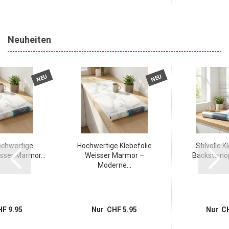
Neuheiten
NEU
NEU
ochwertige
Hochwertige Klebefolie
Stilvolle K
sser Marmor...
Weisser Marmor –
Backsteinopt
Moderne...
F 9.95
Nur CHF 5.95
Nur CH