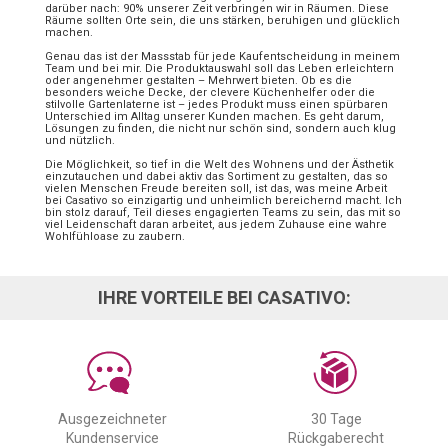
darüber nach: 90% unserer Zeit verbringen wir in Räumen. Diese
Räume sollten Orte sein, die uns stärken, beruhigen und glücklich
machen.
Genau das ist der Massstab für jede Kaufentscheidung in meinem
Team und bei mir. Die Produktauswahl soll das Leben erleichtern
oder angenehmer gestalten – Mehrwert bieten. Ob es die
besonders weiche Decke, der clevere Küchenhelfer oder die
stilvolle Gartenlaterne ist – jedes Produkt muss einen spürbaren
Unterschied im Alltag unserer Kunden machen. Es geht darum,
Lösungen zu finden, die nicht nur schön sind, sondern auch klug
und nützlich.
Die Möglichkeit, so tief in die Welt des Wohnens und der Ästhetik
einzutauchen und dabei aktiv das Sortiment zu gestalten, das so
vielen Menschen Freude bereiten soll, ist das, was meine Arbeit
bei Casativo so einzigartig und unheimlich bereichernd macht. Ich
bin stolz darauf, Teil dieses engagierten Teams zu sein, das mit so
viel Leidenschaft daran arbeitet, aus jedem Zuhause eine wahre
Wohlfühloase zu zaubern.
IHRE VORTEILE BEI CASATIVO:
Ausgezeichneter
30 Tage
Kundenservice
Rückgaberecht