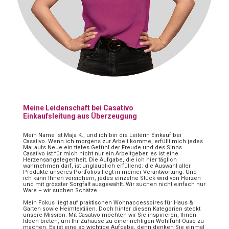
Meine Leidenschaft bei Casativo
Einkaufsleitung aus Überzeugung
Mein Name ist Maja K., und ich bin die Leiterin Einkauf bei
Casativo. Wenn ich morgens zur Arbeit komme, erfüllt mich jedes
Mal aufs Neue ein tiefes Gefühl der Freude und des Sinns.
Casativo ist für mich nicht nur ein Arbeitgeber, es ist eine
Herzensangelegenheit. Die Aufgabe, die ich hier täglich
wahrnehmen darf, ist unglaublich erfüllend: die Auswahl aller
Produkte unseres Portfolios liegt in meiner Verantwortung. Und
ich kann Ihnen versichern, jedes einzelne Stück wird von Herzen
und mit grösster Sorgfalt ausgewählt. Wir suchen nicht einfach nur
Ware – wir suchen Schätze.
Mein Fokus liegt auf praktischen Wohnaccessoires für Haus &
Garten sowie Heimtextilien. Doch hinter diesen Kategorien steckt
unsere Mission: Mit Casativo möchten wir Sie inspirieren, Ihnen
Ideen bieten, um Ihr Zuhause zu einer richtigen Wohlfühl-Oase zu
machen. Es ist eine so wichtige Aufgabe, denn denken Sie einmal