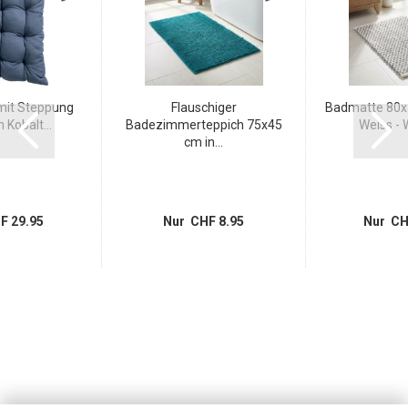
mit Steppung
Flauschiger
Badmatte 80x5
Kobalt...
Badezimmerteppich 75x45
Weiss - W
cm in...
F 29.95
Nur CHF 8.95
Nur CH