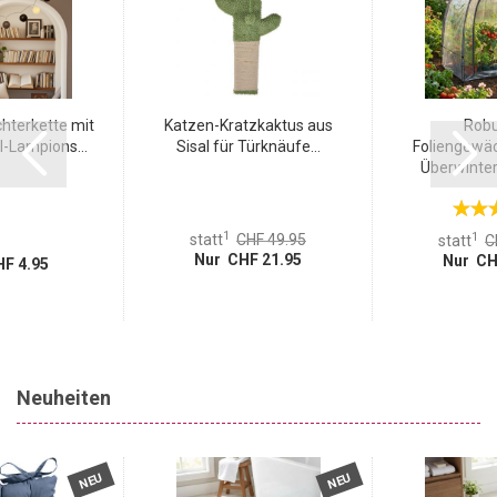
chterkette mit
Katzen-Kratzkaktus aus
Robu
-Lampions...
Sisal für Türknäufe...
Foliengewä
Überwinteru
1
1
statt
CHF 49.95
statt
C
Nur CHF 21.95
Nur CH
F 4.95
Neuheiten
NEU
NEU