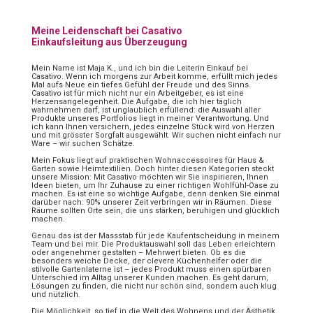
Meine Leidenschaft bei Casativo
Einkaufsleitung aus Überzeugung
Mein Name ist Maja K., und ich bin die Leiterin Einkauf bei
Casativo. Wenn ich morgens zur Arbeit komme, erfüllt mich jedes
Mal aufs Neue ein tiefes Gefühl der Freude und des Sinns.
Casativo ist für mich nicht nur ein Arbeitgeber, es ist eine
Herzensangelegenheit. Die Aufgabe, die ich hier täglich
wahrnehmen darf, ist unglaublich erfüllend: die Auswahl aller
Produkte unseres Portfolios liegt in meiner Verantwortung. Und
ich kann Ihnen versichern, jedes einzelne Stück wird von Herzen
und mit grösster Sorgfalt ausgewählt. Wir suchen nicht einfach nur
Ware – wir suchen Schätze.
Mein Fokus liegt auf praktischen Wohnaccessoires für Haus &
Garten sowie Heimtextilien. Doch hinter diesen Kategorien steckt
unsere Mission: Mit Casativo möchten wir Sie inspirieren, Ihnen
Ideen bieten, um Ihr Zuhause zu einer richtigen Wohlfühl-Oase zu
machen. Es ist eine so wichtige Aufgabe, denn denken Sie einmal
darüber nach: 90% unserer Zeit verbringen wir in Räumen. Diese
Räume sollten Orte sein, die uns stärken, beruhigen und glücklich
machen.
Genau das ist der Massstab für jede Kaufentscheidung in meinem
Team und bei mir. Die Produktauswahl soll das Leben erleichtern
oder angenehmer gestalten – Mehrwert bieten. Ob es die
besonders weiche Decke, der clevere Küchenhelfer oder die
stilvolle Gartenlaterne ist – jedes Produkt muss einen spürbaren
Unterschied im Alltag unserer Kunden machen. Es geht darum,
Lösungen zu finden, die nicht nur schön sind, sondern auch klug
und nützlich.
Die Möglichkeit, so tief in die Welt des Wohnens und der Ästhetik