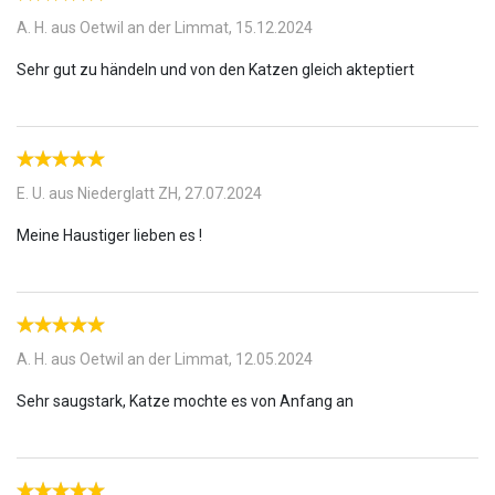
Klumpstreu ist eher hart? Dann könnte Sie ein weiterer Vorteil des
natürlichen Katzenstreus überzeugen: die Holzfasern sind weich
A. H. aus Oetwil an der Limmat,
15.12.2024
und daher auch äusserst sanft zu Katzenpfoten. Sorgen Sie für
eine behaglichere Atmosphäre für Ihre Fellnase.
E. U. aus Niederglatt ZH,
27.07.2024
A. H. aus Oetwil an der Limmat,
12.05.2024