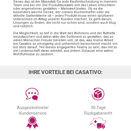
Genau das ist der Massstab für jede Kaufentscheidung in meinem
Team und bei mir. Die Produktauswahl soll das Leben erleichtern
oder angenehmer gestalten – Mehrwert bieten. Ob es die
besonders weiche Decke, der clevere Küchenhelfer oder die
stilvolle Gartenlaterne ist – jedes Produkt muss einen spürbaren
Unterschied im Alltag unserer Kunden machen. Es geht darum,
Lösungen zu finden, die nicht nur schön sind, sondern auch klug
und nützlich.
Die Möglichkeit, so tief in die Welt des Wohnens und der Ästhetik
einzutauchen und dabei aktiv das Sortiment zu gestalten, das so
vielen Menschen Freude bereiten soll, ist das, was meine Arbeit
bei Casativo so einzigartig und unheimlich bereichernd macht. Ich
bin stolz darauf, Teil dieses engagierten Teams zu sein, das mit so
viel Leidenschaft daran arbeitet, aus jedem Zuhause eine wahre
Wohlfühloase zu zaubern.
IHRE VORTEILE BEI CASATIVO:
Ausgezeichneter
30 Tage
Kundenservice
Rückgaberecht