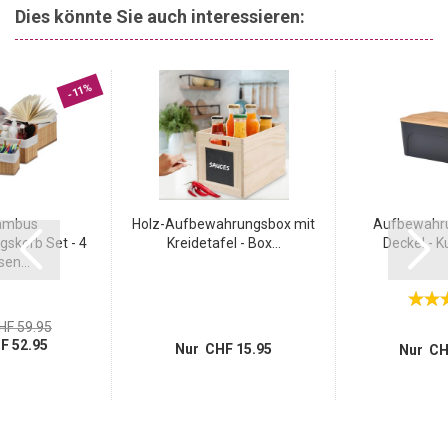
Dies könnte Sie auch interessieren:
-11%
ambus
Holz-Aufbewahrungsbox mit
Aufbewahru
skorb Set - 4
Kreidetafel - Box...
Deckel - Ku
en...
HF 59.95
F 52.95
Nur CHF 15.95
Nur CH