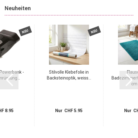
Neuheiten
NEU
NEU
 Powerbank -
Stilvolle Klebefolie in
Flaus
rüstung...
Backsteinoptik, weiss...
Badezimmert
cm i
F 8.95
Nur CHF 5.95
Nur CH