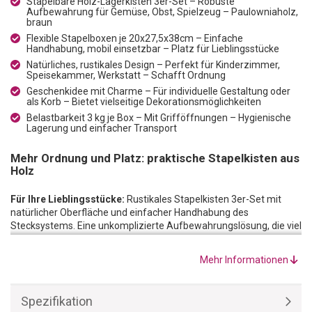
Stapelbare Holz-Lagerkisten 3er-Set – Robuste
Aufbewahrung für Gemüse, Obst, Spielzeug – Paulowniaholz,
braun
Flexible Stapelboxen je 20x27,5x38cm – Einfache
Handhabung, mobil einsetzbar – Platz für Lieblingsstücke
Natürliches, rustikales Design – Perfekt für Kinderzimmer,
Speisekammer, Werkstatt – Schafft Ordnung
Geschenkidee mit Charme – Für individuelle Gestaltung oder
als Korb – Bietet vielseitige Dekorationsmöglichkeiten
Belastbarkeit 3 kg je Box – Mit Grifföffnungen – Hygienische
Lagerung und einfacher Transport
Mehr Ordnung und Platz: praktische Stapelkisten aus
Holz
Für Ihre Lieblingsstücke:
Rustikales Stapelkisten 3er-Set mit
natürlicher Oberfläche und einfacher Handhabung des
Stecksystems. Eine unkomplizierte Aufbewahrungslösung, die viel
Platz für die Dinge bietet, die Ihnen besonders am Herzen liegen.
Die eingearbeiteten Grifföffnungen an den Stapelboxen
Mehr Informationen
ermöglichen Ihnen den mobilen und flexiblen Einsatz an den
unterschiedlichsten Orten.
Stapelbare Holzkisten für jeden Anlass:
Bei der Befüllung der
Spezifikation
Stapelkisten sind Ihnen keine Grenzen gesetzt: Von Spielzeug,