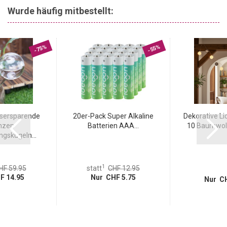
Wurde häufig mitbestellt:
-75%
-55%
sersparende
20er-Pack Super Alkaline
Dekorative Li
nzen
Batterien AAA...
10 Baumwoll
gskugeln...
1
HF 59.95
statt
CHF 12.95
F 14.95
Nur CHF 5.75
Nur CH