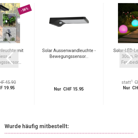
-56%
nleuchte mit
Solar Aussenwandleuchte -
Solar-LED-Le
iess &
Bewegungssensor...
30cm, R
ssensor...
Fernbedi
1
HF 45.90
statt
C
F 19.95
Nur CH
Nur CHF 15.95
Wurde häufig mitbestellt: