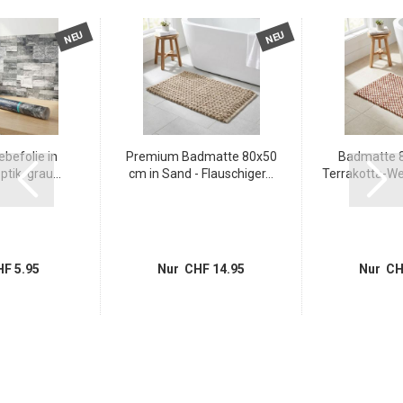
NEU
NEU
lebefolie in
Premium Badmatte 80x50
Badmatte 8
tik, grau...
cm in Sand - Flauschiger...
Terrakotta-Wei
F 5.95
Nur CHF 14.95
Nur CH