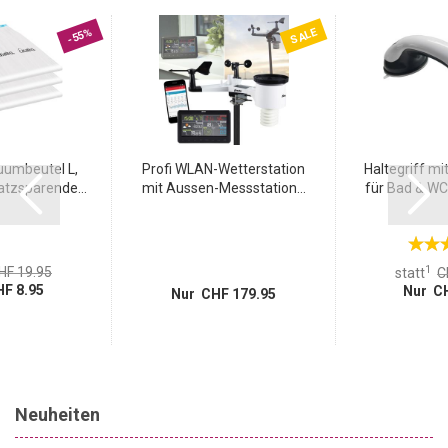
SALE
-55%
uumbeutel L,
Profi WLAN-Wetterstation
Haltegriff m
atzsparende...
mit Aussen-Messstation...
für Bad & WC: 
1
HF 19.95
statt
C
F 8.95
Nur CH
Nur CHF 179.95
Neuheiten