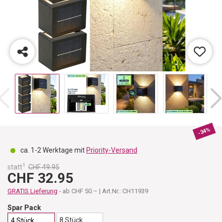
-34%
ca. 1-2 Werktage mit
Priority-Versand
1
statt
CHF 49.95
CHF 32.95
GRATIS Lieferung
- ab CHF 50.– | Art.Nr.: CH11939
Spar Pack
8 Stück
4 Stück