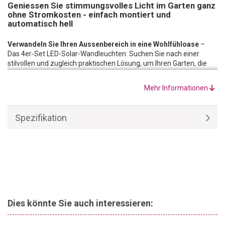
Geniessen Sie stimmungsvolles Licht im Garten ganz
ohne Stromkosten - einfach montiert und
automatisch hell
Verwandeln Sie Ihren Aussenbereich in eine Wohlfühloase
–
Das 4er-Set LED-Solar-Wandleuchten: Suchen Sie nach einer
stilvollen und zugleich praktischen Lösung, um Ihren Garten, die
Terrasse oder Ihre Hauswand zu beleuchten? Mit dem 4er-Set
LED-Solar-Wandleuchten setzen Sie glanzvolle Akzente, ganz
Mehr Informationen
ohne komplizierte Verkabelung oder zusätzliche Stromkosten.
Intelligente Technik für Ihren Komfort
: Vergessen Sie das lästige
Ein- und Ausschalten. Jede Solarleuchte ist mit einem
Spezifikation
Dämmerungssensor ausgestattet, der das Licht automatisch
aktiviert, sobald es dunkel wird. Während des Tages tanken die
hocheffizienten Solarpanels Energie. Der leistungsstarke Li-Ion
Akku (1.200 mAh) sorgt anschliessend für eine beeindruckende
Leuchtdauer von bis zu 10 Stunden.
Dies könnte Sie auch interessieren: