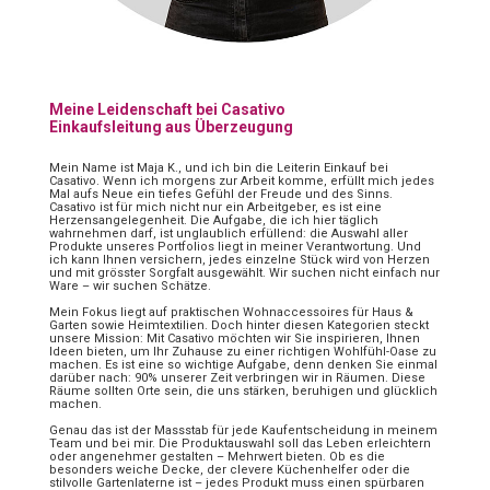
Meine Leidenschaft bei Casativo
Einkaufsleitung aus Überzeugung
Mein Name ist Maja K., und ich bin die Leiterin Einkauf bei
Casativo. Wenn ich morgens zur Arbeit komme, erfüllt mich jedes
Mal aufs Neue ein tiefes Gefühl der Freude und des Sinns.
Casativo ist für mich nicht nur ein Arbeitgeber, es ist eine
Herzensangelegenheit. Die Aufgabe, die ich hier täglich
wahrnehmen darf, ist unglaublich erfüllend: die Auswahl aller
Produkte unseres Portfolios liegt in meiner Verantwortung. Und
ich kann Ihnen versichern, jedes einzelne Stück wird von Herzen
und mit grösster Sorgfalt ausgewählt. Wir suchen nicht einfach nur
Ware – wir suchen Schätze.
Mein Fokus liegt auf praktischen Wohnaccessoires für Haus &
Garten sowie Heimtextilien. Doch hinter diesen Kategorien steckt
unsere Mission: Mit Casativo möchten wir Sie inspirieren, Ihnen
Ideen bieten, um Ihr Zuhause zu einer richtigen Wohlfühl-Oase zu
machen. Es ist eine so wichtige Aufgabe, denn denken Sie einmal
darüber nach: 90% unserer Zeit verbringen wir in Räumen. Diese
Räume sollten Orte sein, die uns stärken, beruhigen und glücklich
machen.
Genau das ist der Massstab für jede Kaufentscheidung in meinem
Team und bei mir. Die Produktauswahl soll das Leben erleichtern
oder angenehmer gestalten – Mehrwert bieten. Ob es die
besonders weiche Decke, der clevere Küchenhelfer oder die
stilvolle Gartenlaterne ist – jedes Produkt muss einen spürbaren