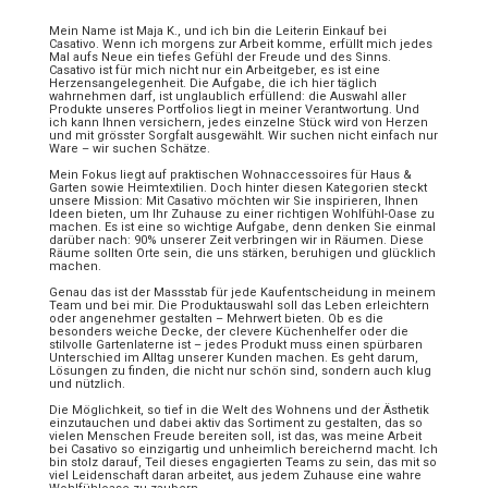
Mein Name ist Maja K., und ich bin die Leiterin Einkauf bei
Casativo. Wenn ich morgens zur Arbeit komme, erfüllt mich jedes
Mal aufs Neue ein tiefes Gefühl der Freude und des Sinns.
Casativo ist für mich nicht nur ein Arbeitgeber, es ist eine
Herzensangelegenheit. Die Aufgabe, die ich hier täglich
wahrnehmen darf, ist unglaublich erfüllend: die Auswahl aller
Produkte unseres Portfolios liegt in meiner Verantwortung. Und
ich kann Ihnen versichern, jedes einzelne Stück wird von Herzen
und mit grösster Sorgfalt ausgewählt. Wir suchen nicht einfach nur
Ware – wir suchen Schätze.
Mein Fokus liegt auf praktischen Wohnaccessoires für Haus &
Garten sowie Heimtextilien. Doch hinter diesen Kategorien steckt
unsere Mission: Mit Casativo möchten wir Sie inspirieren, Ihnen
Ideen bieten, um Ihr Zuhause zu einer richtigen Wohlfühl-Oase zu
machen. Es ist eine so wichtige Aufgabe, denn denken Sie einmal
darüber nach: 90% unserer Zeit verbringen wir in Räumen. Diese
Räume sollten Orte sein, die uns stärken, beruhigen und glücklich
machen.
Genau das ist der Massstab für jede Kaufentscheidung in meinem
Team und bei mir. Die Produktauswahl soll das Leben erleichtern
oder angenehmer gestalten – Mehrwert bieten. Ob es die
besonders weiche Decke, der clevere Küchenhelfer oder die
stilvolle Gartenlaterne ist – jedes Produkt muss einen spürbaren
Unterschied im Alltag unserer Kunden machen. Es geht darum,
Lösungen zu finden, die nicht nur schön sind, sondern auch klug
und nützlich.
Die Möglichkeit, so tief in die Welt des Wohnens und der Ästhetik
einzutauchen und dabei aktiv das Sortiment zu gestalten, das so
vielen Menschen Freude bereiten soll, ist das, was meine Arbeit
bei Casativo so einzigartig und unheimlich bereichernd macht. Ich
bin stolz darauf, Teil dieses engagierten Teams zu sein, das mit so
viel Leidenschaft daran arbeitet, aus jedem Zuhause eine wahre