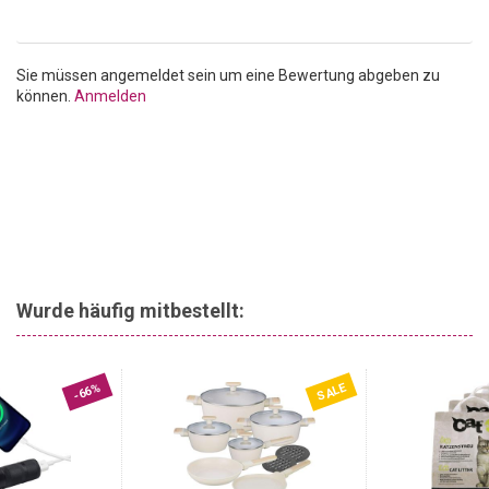
Und Sie können kalte Getränke und Speisen geniessen!
Arbeitsleuchte, auch als Notlicht:
Mit der integrierte LED-
Arbeitsleuchte erhalten Sie auch im Dunkeln Licht. So haben Sie
Sie müssen angemeldet sein um eine Bewertung abgeben zu
auch bei Reparaturen und Autopannen immer eine verlässliche
können.
Anmelden
Lichtquelle dabei.
Wurde häufig mitbestellt:
SALE
-66%