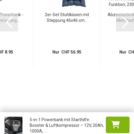
 Powerbank -
2er-Set Stuhlkissen mit
Abzweigstecke
rüstung...
Steppung 46x46 cm...
Mehrfachs
F 8.95
Nur CHF 56.95
Nur CH
5-in-1 Powerbank mit Starthilfe
Booster & Luftkompressor – 12V, 20Ah,
1000A, ...