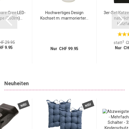
are Cree LED-
Hochwertiges Design
3er-Set Katze
e (260lm)...
Kochset m. marmorierter...
natürlic
Holzfas
3
HF 29.95
statt
C
F 9.95
Nur CH
Nur CHF 99.95
Neuheiten
NEU
NEU