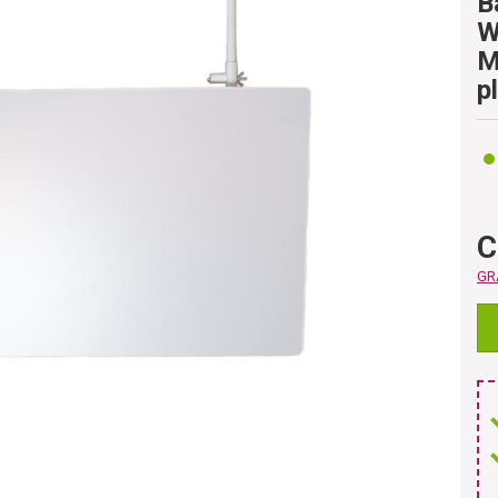
B
W
M
p
C
GRA