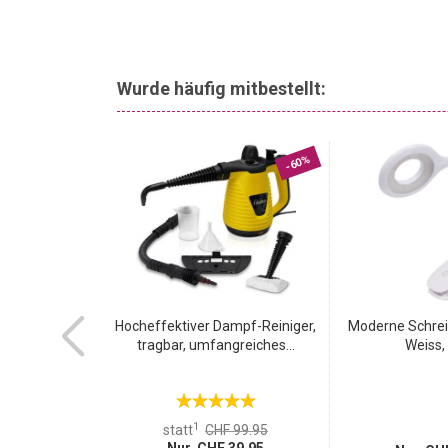
Wurde häufig mitbestellt:
-65%
-60%
ungsset für
Hocheffektiver Dampf-Reiniger,
Moderne Schrei
rtphone...
tragbar, umfangreiches...
Weiss, 
1
 19.95
statt
CHF 99.95
 6.95