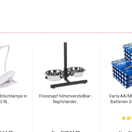
btischlampe in
Fressnapf höhenverstellbar -
Varta AA/Mi
3 W,...
Napfständer...
Batterien 2