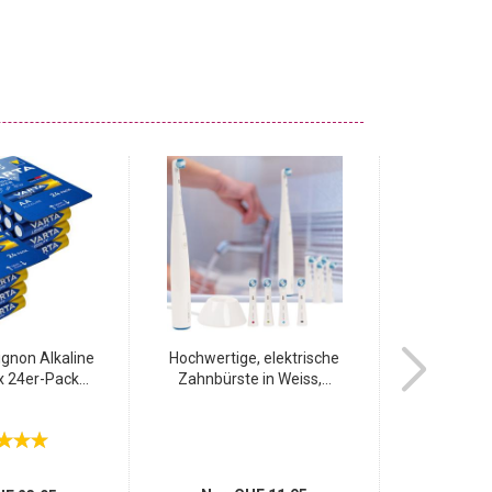
gnon Alkaline
Hochwertige, elektrische
Leistungsst
x 24er-Pack...
Zahnbürste in Weiss,...
800W – mit 