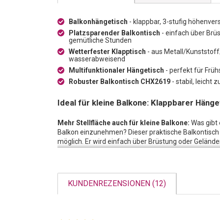
Balkonhängetisch
- klappbar, 3-stufig höhenvers
Platzsparender Balkontisch
- einfach über Brü
gemütliche Stunden
Wetterfester Klapptisch
- aus Metall/Kunststoff
wasserabweisend
Multifunktionaler Hängetisch
- perfekt für Früh
Robuster Balkontisch CHX2619
- stabil, leich
Ideal für kleine Balkone: Klappbarer Hänge
Mehr Stellfläche auch für kleine Balkone:
Was gibt 
Balkon einzunehmen? Dieser praktische Balkontisch 
möglich. Er wird einfach über Brüstung oder Geländ
Handumdrehen eingeklappt werden. Immer die richtige
einstellbaren Ebenen stets zu Diensten.
Integriert sich gerne in Ihre bestehende Gartenm
KUNDENREZENSIONEN (12)
denn die Farbe Weiss harmoniert wunderbar mit alle
Elemente aus unterschiedlichen Materialien und F
Platzsparend aufbewahren:
Ist der Sonnentag vorb
und platzsparend verstaut werden. Kurzerhand in die 