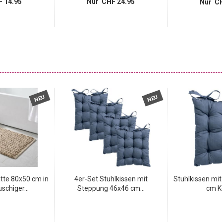
 14.95
Nur CHF 24.95
Nur CH
NEU
NEU
te 80x50 cm in
4er-Set Stuhlkissen mit
Stuhlkissen mi
schiger...
Steppung 46x46 cm...
cm Ko