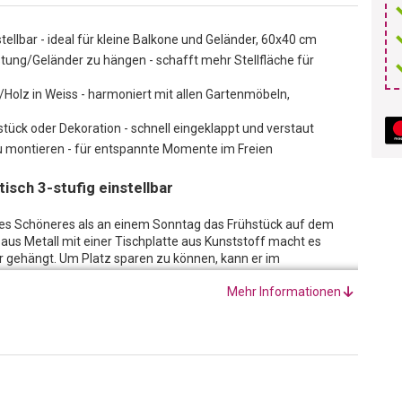
tellbar - ideal für kleine Balkone und Geländer, 60x40 cm
stung/Geländer zu hängen - schafft mehr Stellfläche für
/Holz in Weiss - harmoniert mit allen Gartenmöbeln,
stück oder Dekoration - schnell eingeklappt und verstaut
t zu montieren - für entspannte Momente im Freien
tisch 3-stufig einstellbar
es Schöneres als an einem Sonntag das Frühstück auf dem
aus Metall mit einer Tischplatte aus Kunststoff macht es
er gehängt. Um Platz sparen zu können, kann er im
 Höhe: dieser Tisch steht Ihnen auf drei unterschiedlich
Mehr Informationen
öbel-Landschaft:
Der Tisch ist ein kleines Integrationswunder,
n Geflecht-, Holz- und Metall-Gartenmöbel. Auch Dekorations-
arben kommen darauf und drumherum prima zur Geltung.
ei, so kann der Tisch schnell zusammengeklappt, abgehängt
kleine Nische oder Ecke gestellt, wartet er geduldig auf seinen