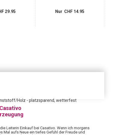
F 29.95
Nur CHF 14.95
Nur 
nststoff/Holz - platzsparend, wetterfest
 Casativo
erzeugung
 die Leiterin Einkauf bei Casativo. Wenn ich morgens
es Mal aufs Neue ein tiefes Gefühl der Freude und