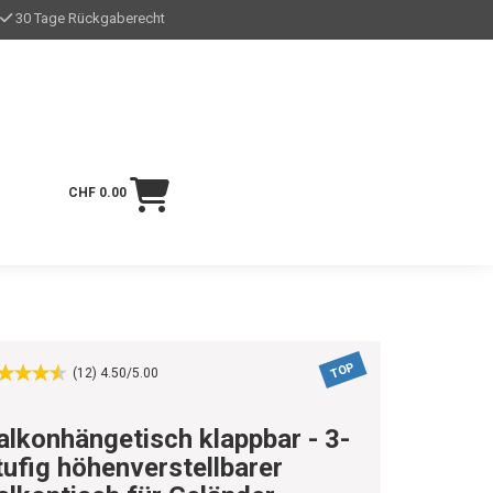
30 Tage Rückgaberecht
CHF 0.00
TOP
(12) 4.50/5.00
alkonhängetisch klappbar - 3-
tufig höhenverstellbarer