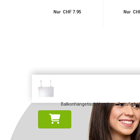
14.95
Nur CHF 7.95
Nur CHF
Balkonhängetisch klappbar - 3-stufig hö