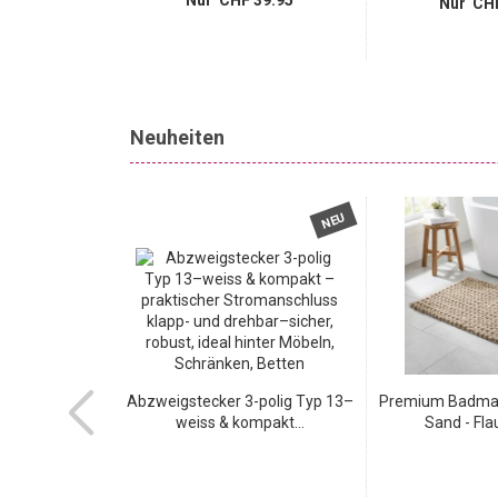
Nur CHF 39.95
Nur CHF
Neuheiten
TOP
NEU
NEU
cm in Beige-
Abzweigstecker 3-polig Typ 13–
Premium Badmat
cher...
weiss & kompakt...
Sand - Flau