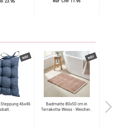
Nur CHF 11.95
Nur 
F 23.95
NEU
NEU
t Steppung 46x46
Badmatte 80x50 cm in
Badmatte 80
balt...
Terrakotta-Weiss - Weicher...
Weiss -