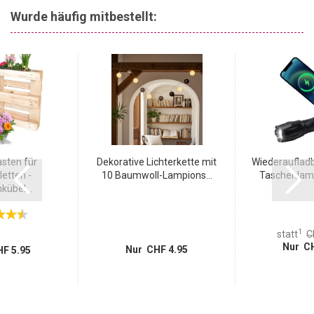
Wurde häufig mitbestellt:
sten für
Dekorative Lichterkette mit
Wiederaufladb
etten -
10 Baumwoll-Lampions...
Taschenlamp
übel...
1
statt
C
Nur CH
Nur CHF 4.95
F 5.95