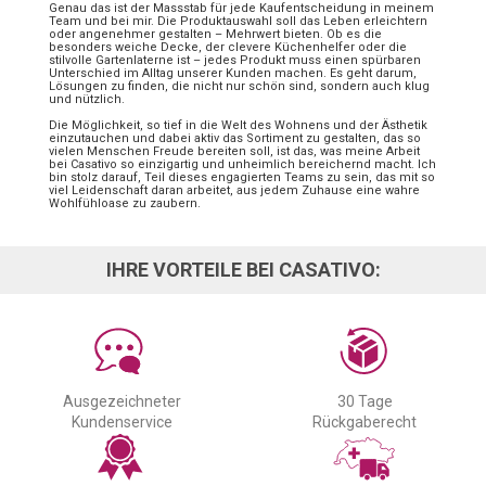
Genau das ist der Massstab für jede Kaufentscheidung in meinem
Team und bei mir. Die Produktauswahl soll das Leben erleichtern
oder angenehmer gestalten – Mehrwert bieten. Ob es die
besonders weiche Decke, der clevere Küchenhelfer oder die
stilvolle Gartenlaterne ist – jedes Produkt muss einen spürbaren
Unterschied im Alltag unserer Kunden machen. Es geht darum,
Lösungen zu finden, die nicht nur schön sind, sondern auch klug
und nützlich.
Die Möglichkeit, so tief in die Welt des Wohnens und der Ästhetik
einzutauchen und dabei aktiv das Sortiment zu gestalten, das so
vielen Menschen Freude bereiten soll, ist das, was meine Arbeit
bei Casativo so einzigartig und unheimlich bereichernd macht. Ich
bin stolz darauf, Teil dieses engagierten Teams zu sein, das mit so
viel Leidenschaft daran arbeitet, aus jedem Zuhause eine wahre
Wohlfühloase zu zaubern.
IHRE VORTEILE BEI CASATIVO:
Ausgezeichneter
30 Tage
Kundenservice
Rückgaberecht