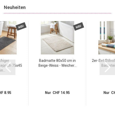
Neuheiten
NEU
NEU
chiger
Badmatte 80x50 cm in
2er-Set Stilvol
eppich 75x45
Beige-Weiss - Weicher...
Backstein
n...
F 8.95
Nur CHF 14.95
Nur CH