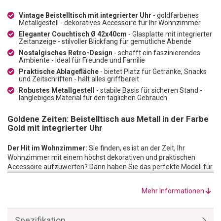
Vintage Beistelltisch mit integrierter Uhr
- goldfarbenes
Metallgestell - dekoratives Accessoire für Ihr Wohnzimmer
Eleganter Couchtisch Ø 42x40cm
- Glasplatte mit integrierter
Zeitanzeige - stilvoller Blickfang für gemütliche Abende
Nostalgisches Retro-Design
- schafft ein faszinierendes
Ambiente - ideal für Freunde und Familie
Praktische Ablagefläche
- bietet Platz für Getränke, Snacks
und Zeitschriften - hält alles griffbereit
Robustes Metallgestell
- stabile Basis für sicheren Stand -
langlebiges Material für den täglichen Gebrauch
Goldene Zeiten: Beistelltisch aus Metall in der Farbe
Gold mit integrierter Uhr
Der Hit im Wohnzimmer:
Sie finden, es ist an der Zeit, Ihr
Wohnzimmer mit einem höchst dekorativen und praktischen
Accessoire aufzuwerten? Dann haben Sie das perfekte Modell für
diesen Zweck gefunden: dieser aussergewöhnlich schöne und
elegante Couch- und Beistelltisch verfügt über eine integrierte Uhr
Mehr Informationen
unter der Tischplatte aus Glas, die Ihnen nicht nur die Zeit mitteilt,
sondern auch alle Blicke auf sich zieht. Mit diesem schönen Tisch
mit integrierter Uhr gewinnen Sie ein neues Dekorationsstück,
Spezifikation