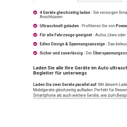
4 Geräte gleichzeitig laden
- Sie versorgen Sma
Anschlüssen
Ultraschnell geladen
- Profitieren Sie von
Power
Für alle Fahrzeuge geeignet
- Autos, Lkws oder
Edles Design & Spannungsanzeige
- Das beleu
Sicher und zuverlässig
- Der
Überspannungssc
Laden Sie alle Ihre Geräte im Auto ultrasch
Begleiter für unterwegs
Laden Sie zwei Geräte parallel auf:
Mit diesem Lade
Mobilgeräte gleichzeitig aufladen. Perfekt für Reise
Smartphone als auch weitere Geräte, wie zum Beispie
Kompatibel mit Ihrem neuen iPhone:
Ihr neues Lade
Fahrzeugen und eignet sich für das Aufladen aller M
beeindruckenden Ladeleistung von bis zu 20 Watt - 
Aufladen der neuesten iPhone-Modelle ab der Serie 