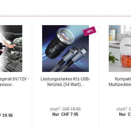
ierte LED-Display können Sie stets die Spannung Ihrer
wenn das Fahrzeug nicht läuft, da dies ein unbeabsichtigtes
 vorbeugt. Auch die dezente Beleuchtung vereinfacht ein
-60%
egerät 6V/12V -
Leistungsstarkes Kfz-USB-
Kompakt
essor...
Netzteil, (54 Watt)...
Multizerklei
1
1
statt
CHF 19.95
statt
C
Nur CHF 7.95
Nur C
 39.95