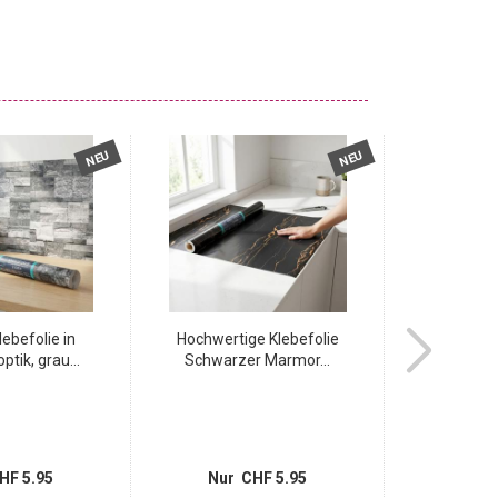
NEU
NEU
Klebefolie in
Hochwertige Klebefolie
2er-Set Stilv
ptik, grau...
Schwarzer Marmor...
Backste
HF 5.95
Nur CHF 5.95
Nur 