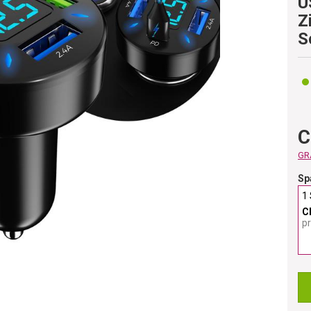
U
Z
S
C
GRA
Sp
1
C
p