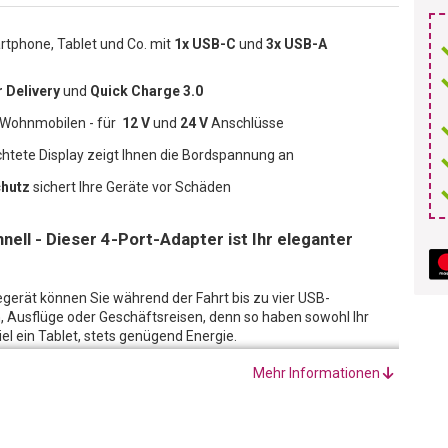
rtphone, Tablet und Co. mit
1x USB-C
und
3x USB-A
 Delivery
und
Quick Charge 3.0
 Wohnmobilen - für
12 V
und
24 V
Anschlüsse
chtete Display zeigt Ihnen die Bordspannung an
hutz
sichert Ihre Geräte vor Schäden
nell - Dieser 4-Port-Adapter ist Ihr eleganter
gerät können Sie während der Fahrt bis zu vier USB-
n, Ausflüge oder Geschäftsreisen, denn so haben sowohl Ihr
l ein Tablet, stets genügend Energie.
gerät passt sowohl in 12- als auch in 24-Volt-Anschlüsse von
Mehr Informationen
obilgeräte mit USB Typ A und C Anschlüssen. Mit einer
Powerdelivery am USB-C Port, ermöglicht es sogar das schnelle
iPhone 12.