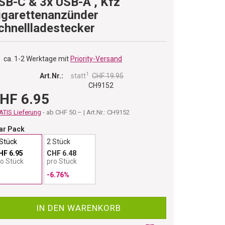
SB-C & 3x USB-A , Kfz
igarettenanzünder
chnellladestecker
ca. 1-2 Werktage mit
Priority-Versand
1
Art.Nr.:
statt
CHF 19.95
CH9152
HF 6.95
TIS Lieferung
- ab CHF 50.– | Art.Nr.: CH9152
ar Pack
 Stück
2 Stück
HF 6.95
CHF 6.48
ro Stück
pro Stück
-6.76%
IN DEN WARENKORB