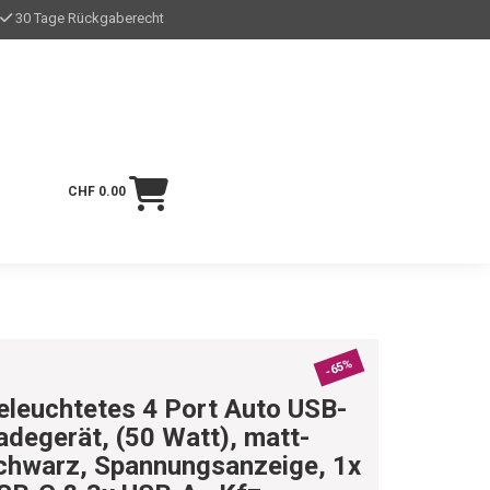
30 Tage Rückgaberecht
CHF 0.00
-65%
eleuchtetes 4 Port Auto USB-
adegerät, (50 Watt), matt-
chwarz, Spannungsanzeige, 1x