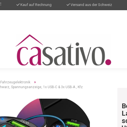
*
Kauf auf Rechnung
Versand aus der Schweiz
»
Fahrzeugelektronik
chwarz, Spannungsanzeige, 1x USB-C & 3x USB-A , Kfz
B
L
s