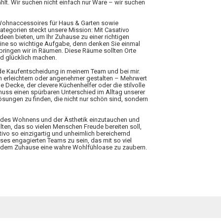
hlt. Wir suchen nicht einfach nur Ware – wir suchen
 Wohnaccessoires für Haus & Garten sowie
Kategorien steckt unsere Mission: Mit Casativo
Ideen bieten, um Ihr Zuhause zu einer richtigen
eine so wichtige Aufgabe, denn denken Sie einmal
rbringen wir in Räumen. Diese Räume sollten Orte
nd glücklich machen.
ede Kaufentscheidung in meinem Team und bei mir.
n erleichtern oder angenehmer gestalten – Mehrwert
 Decke, der clevere Küchenhelfer oder die stilvolle
 muss einen spürbaren Unterschied im Alltag unserer
ungen zu finden, die nicht nur schön sind, sondern
elt des Wohnens und der Ästhetik einzutauchen und
lten, das so vielen Menschen Freude bereiten soll,
tivo so einzigartig und unheimlich bereichernd
ieses engagierten Teams zu sein, das mit so viel
 jedem Zuhause eine wahre Wohlfühloase zu zaubern.