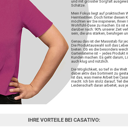
und mit grösster Sorgfalt ausgewä
Schätze.
Mein Fokus liegt auf praktischen
Heimtextilien. Doch hinter diesen 
möchten wir Sie inspirieren, Ihnen 
Wohlfühl-Oase zu machen. Es ist 
darüber nach: 90% unserer Zeit ve
sein, die uns stärken, beruhigen u
Genau das ist der Massstab für j
Die Produktauswahl soll das Lebe
bieten. Ob es die besonders weiche
Gartenlaterne ist – jedes Produkt
Kunden machen. Es geht darum, Lös
auch klug und nützlich.
Die Möglichkeit, so tief in die W
dabei aktiv das Sortiment zu gesta
ist das, was meine Arbeit bei Casa
macht. Ich bin stolz darauf, Teil d
Leidenschaft daran arbeitet, aus
IHRE VORTEILE BEI CASATIVO: