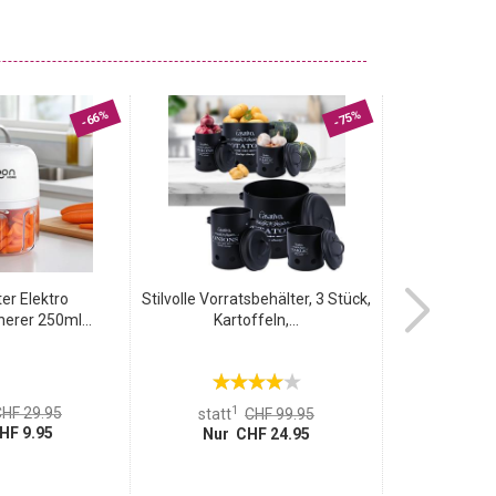
-66%
-75%
er Elektro
Stilvolle Vorratsbehälter, 3 Stück,
Zuverlässig
nerer 250ml...
Kartoffeln,...
210 x 
1
1
HF 29.95
statt
CHF 99.95
statt
HF 9.95
Nur CHF 24.95
Nur 