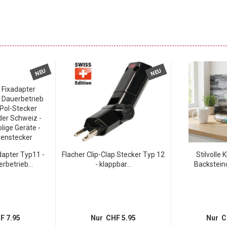
NEU
NEU
dapter Typ11 -
Flacher Clip-Clap Stecker Typ 12
Stilvolle 
rbetrieb...
- klappbar...
Backsteino
F 7.95
Nur CHF 5.95
Nur C