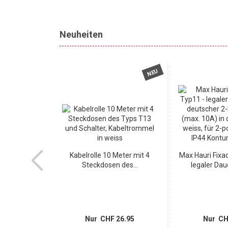
Neuheiten
TOP
NEU
NEU
cm in Beige-
Kabelrolle 10 Meter mit 4
Max Hauri Fixa
cher...
Steckdosen des...
legaler Daue
14.95
Nur CHF 26.95
Nur CH