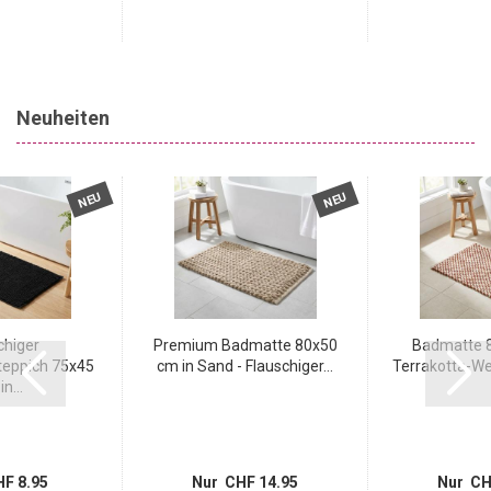
Neuheiten
NEU
NEU
chiger
Premium Badmatte 80x50
Badmatte 8
eppich 75x45
cm in Sand - Flauschiger...
Terrakotta-Wei
n...
F 8.95
Nur CHF 14.95
Nur CH