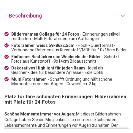
Beschreibung
Bilderrahmen Collage für 24 Fotos
- Erinnerungen stilvoll
festhalten - Multi Fotorahmen zum Aufhängen
Fotorahmen weiss 59x86x2,5cm
- Hoch-/Querformat -
Verbundene Rahmen aus Kunststoff/MDF für 10x15cm Bilder
Einfaches Bestücken und Wechseln der Bilder
- Schützt
Fotos aus Kunststoff - 9x14cm Bildausschnitt
Dekoratives Highlight für jeden Raum
- Ideal als
Geschenkidee für besondere Anlässe - Edle Optik
Multi Fotorahmen
- Schafft Ordnung und hält schöne
Momente immer vor Augen - Gewicht ca. 2 kg
Platz für Ihre schönsten Erinnerungen: Bilderrahmen
mit Platz für 24 Fotos
Schöne Momente immer vor Augen:
Mit dieser Bilderrahmen
Collage haben Sie die Möglichkeit, sich immer die schönsten
Lebensmomente und Erinnerungen vor Augen zu halten. Der
letzte Urlaub ist wieder zu lange her? Die Hektik des Alltags hat Sie