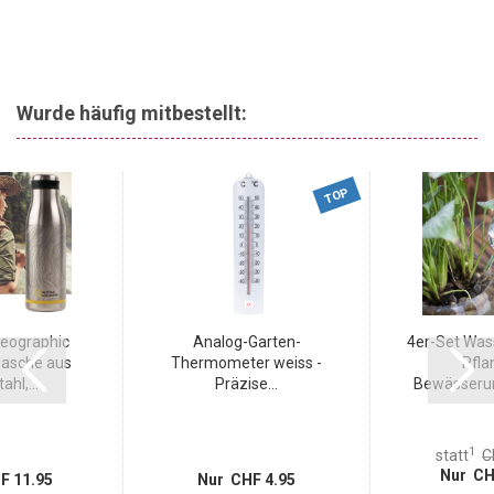
Wurde häufig mitbestellt:
TOP
Geographic
Analog-Garten-
4er-Set Was
asche aus
Thermometer weiss -
Pfla
ahl,...
Präzise...
Bewässerun
1
statt
C
Nur CH
F 11.95
Nur CHF 4.95