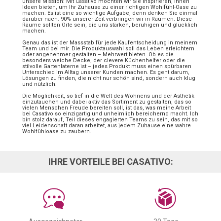
unsere Mission: Mit Casativo möchten wir Sie inspirieren, Ihnen
Ideen bieten, um Ihr Zuhause zu einer richtigen Wohlfühl-Oase zu
machen. Es ist eine so wichtige Aufgabe, denn denken Sie einmal
darüber nach: 90% unserer Zeit verbringen wir in Räumen. Diese
Räume sollten Orte sein, die uns stärken, beruhigen und glücklich
machen.
Genau das ist der Massstab für jede Kaufentscheidung in meinem
Team und bei mir. Die Produktauswahl soll das Leben erleichtern
oder angenehmer gestalten – Mehrwert bieten. Ob es die
besonders weiche Decke, der clevere Küchenhelfer oder die
stilvolle Gartenlaterne ist – jedes Produkt muss einen spürbaren
Unterschied im Alltag unserer Kunden machen. Es geht darum,
Lösungen zu finden, die nicht nur schön sind, sondern auch klug
und nützlich.
Die Möglichkeit, so tief in die Welt des Wohnens und der Ästhetik
einzutauchen und dabei aktiv das Sortiment zu gestalten, das so
vielen Menschen Freude bereiten soll, ist das, was meine Arbeit
bei Casativo so einzigartig und unheimlich bereichernd macht. Ich
bin stolz darauf, Teil dieses engagierten Teams zu sein, das mit so
viel Leidenschaft daran arbeitet, aus jedem Zuhause eine wahre
Wohlfühloase zu zaubern.
IHRE VORTEILE BEI CASATIVO: