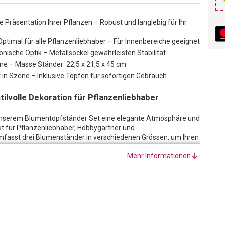
Präsentation Ihrer Pflanzen – Robust und langlebig für Ihr
timal für alle Pflanzenliebhaber – Für Innenbereiche geeignet
onische Optik – Metallsockel gewährleisten Stabilität
me – Masse Ständer: 22,5 x 21,5 x 45 cm
t in Szene – Inklusive Töpfen für sofortigen Gebrauch
ilvolle Dekoration für Pflanzenliebhaber
unserem Blumentopfständer Set eine elegante Atmosphäre und
ekt für Pflanzenliebhaber, Hobbygärtner und
fasst drei Blumenständer in verschiedenen Grössen, um Ihren
Mehr Informationen
us drei Blumentöpfen, die Ihre Pflanzen perfekt in Szene
m, jeder Blumentopf 11 x 11 x 10 cm.
l gewährleisten Stabilität und Zuverlässigkeit, während das
e bringt. Durch die verschiedenen Grössen können Sie Ihre
nd so für eine harmonische Optik sorgen. Das platzsparende
leinen Räumen optimal zu präsentieren.