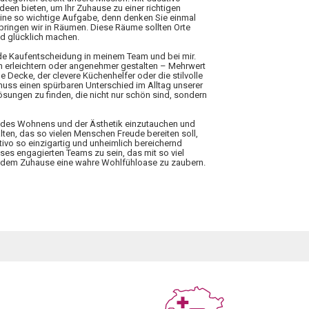
Ideen bieten, um Ihr Zuhause zu einer richtigen
eine so wichtige Aufgabe, denn denken Sie einmal
rbringen wir in Räumen. Diese Räume sollten Orte
nd glücklich machen.
ede Kaufentscheidung in meinem Team und bei mir.
n erleichtern oder angenehmer gestalten – Mehrwert
 Decke, der clevere Küchenhelfer oder die stilvolle
 muss einen spürbaren Unterschied im Alltag unserer
ungen zu finden, die nicht nur schön sind, sondern
elt des Wohnens und der Ästhetik einzutauchen und
lten, das so vielen Menschen Freude bereiten soll,
tivo so einzigartig und unheimlich bereichernd
ieses engagierten Teams zu sein, das mit so viel
 jedem Zuhause eine wahre Wohlfühloase zu zaubern.