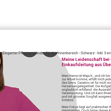
- Eleganter Pflanzenständer für den Innenbereich - Schwarz - Inkl. 3 e
Meine Leidenschaft bei
Einkaufsleitung aus Üb
Mein Name ist Maja K., und ich bin
zur Arbeit komme, erfüllt mich jed
des Sinns. Casativo ist für mich nic
Herzensangelegenheit. Die Aufgabe,
unglaublich erfüllend: die Auswahl 
Verantwortung. Und ich kann Ihnen
und mit grösster Sorgfalt ausgewä
Schätze.
Mein Fokus liegt auf praktischen
Heimtextilien. Doch hinter diesen 