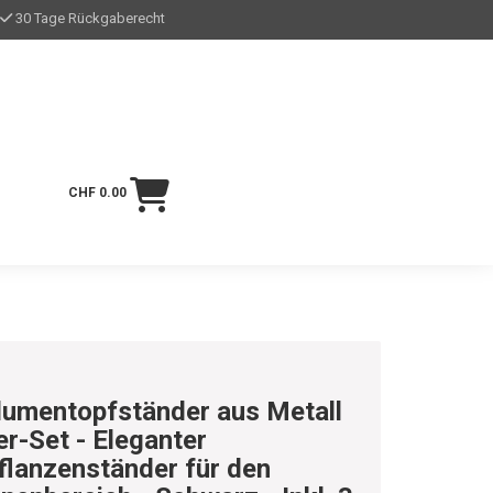
30 Tage Rückgaberecht
CHF 0.00
lumentopfständer aus Metall
er-Set - Eleganter
flanzenständer für den