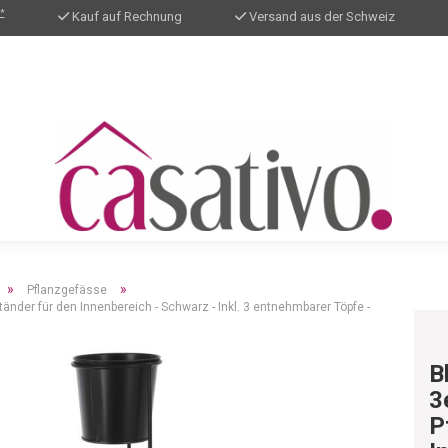
*
Kauf auf Rechnung
Versand aus der Schweiz
»
»
Pflanzgefässe
änder für den Innenbereich - Schwarz - Inkl. 3 entnehmbarer Töpfe -
B
3
P