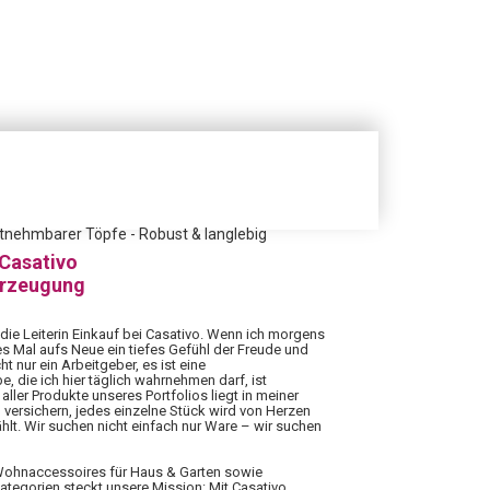
ntnehmbarer Töpfe - Robust & langlebig
 Casativo
erzeugung
 die Leiterin Einkauf bei Casativo. Wenn ich morgens
es Mal aufs Neue ein tiefes Gefühl der Freude und
ht nur ein Arbeitgeber, es ist eine
 die ich hier täglich wahrnehmen darf, ist
aller Produkte unseres Portfolios liegt in meiner
 versichern, jedes einzelne Stück wird von Herzen
hlt. Wir suchen nicht einfach nur Ware – wir suchen
 Wohnaccessoires für Haus & Garten sowie
Kategorien steckt unsere Mission: Mit Casativo