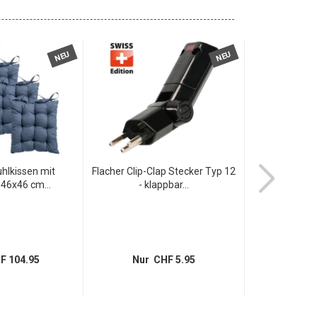
NEU
NEU
uhlkissen mit
Flacher Clip-Clap Stecker Typ 12
Stuhlkissen m
46x46 cm...
- klappbar...
cm K
F 104.95
Nur CHF 5.95
Nur 