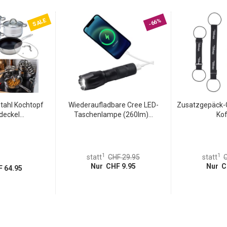
SALE
-66%
stahl Kochtopf
Wiederaufladbare Cree LED-
Zusatzgepäck-G
deckel...
Taschenlampe (260lm)...
Kof
1
1
statt
CHF 29.95
statt
C
Nur CHF 9.95
Nur C
 64.95