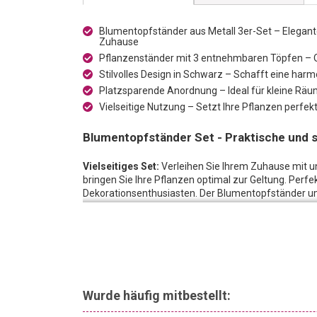
Blumentopfständer aus Metall 3er-Set – Elegante 
Zuhause
Pflanzenständer mit 3 entnehmbaren Töpfen – Op
Stilvolles Design in Schwarz – Schafft eine harm
Platzsparende Anordnung – Ideal für kleine Räu
Vielseitige Nutzung – Setzt Ihre Pflanzen perfek
Blumentopfständer Set - Praktische und st
Vielseitiges Set:
Verleihen Sie Ihrem Zuhause mit 
bringen Sie Ihre Pflanzen optimal zur Geltung. Perf
Dekorationsenthusiasten. Der Blumentopfständer um
individuellen Bedürfnissen gerecht zu werden.
Ausstattung:
Unser Blumentopfständer Set besteht a
setzen. Der Ständer hat die Masse 22,5 x 21,5 x 45 c
Elegante Note für Ihre Wohnräume:
Die Metallsocke
stilvolle Design eine elegante Note in Ihre Wohnräum
Pflanzen in unterschiedlichen Höhen präsentieren u
Wurde häufig mitbestellt:
Design ermöglicht es Ihnen, Ihre Pflanzen auch in k