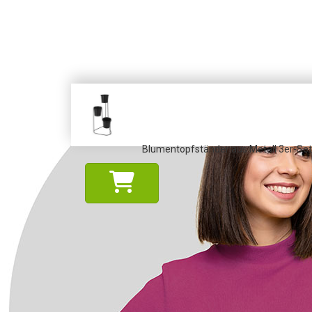
Blumentopfständer aus Metall 3er-Set 