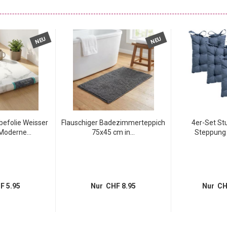
NEU
NEU
befolie Weisser
Flauschiger Badezimmerteppich
4er-Set St
oderne...
75x45 cm in...
Steppung 
F 5.95
Nur CHF 8.95
Nur CH