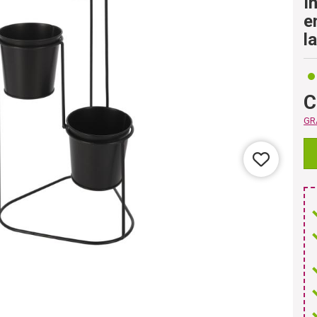
I
e
l
C
GRA