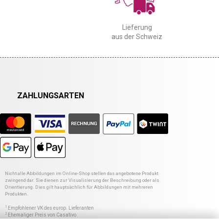
Lieferung
aus der Schweiz
ZAHLUNGSARTEN
Nicht alle Abbildungen im Online-Shop stellen das angebotene Produkt
zwingend dar. Sie dienen zur Visualisierung der Beschreibung oder als
Orientierung. Dies gilt hauptsächlich für Abbildungen mit mehreren
Produkten.
1
Empfohlener VK des europ. Lieferanten
2
Ehemaliger Preis von Casativo