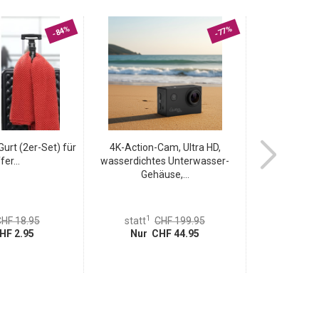
-84%
-77%
urt (2er-Set) für
4K-Action-Cam, Ultra HD,
Robuste 30
fer...
wasserdichtes Unterwasser-
(rot/sch
Gehäuse,...
1
1
HF 18.95
statt
CHF 199.95
statt
HF 2.95
Nur CHF 44.95
Nur 