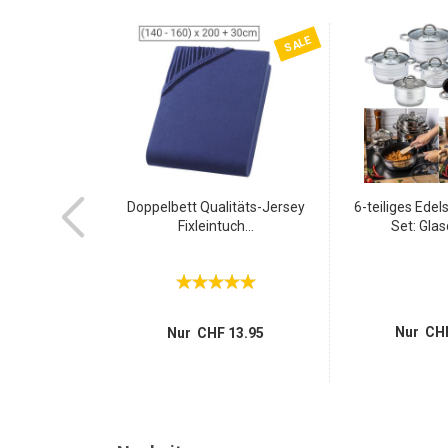
SALE
-55%
utel L, 60x80
Doppelbett Qualitäts-Jersey
6-teiliges Edel
arende...
Fixleintuch...
Set: Glas
 19.95
 8.95
Nur CHF
Nur CHF 13.95