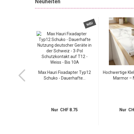
Neuheiten
NEU
NEU
befolie in
Max Hauri Fixadapter Typ12
Hochwertige Kle
, weiss...
Schuko - Dauerhafte...
Marmor – M
 5.95
Nur CHF 8.75
Nur CH