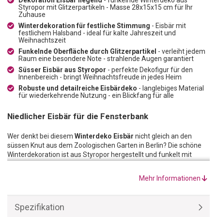
Styropor mit Glitzerpartikeln - Masse 28x15x15 cm für Ihr
Zuhause
Winterdekoration für festliche Stimmung
- Eisbär mit
festlichem Halsband - ideal für kalte Jahreszeit und
Weihnachtszeit
Funkelnde Oberfläche durch Glitzerpartikel
- verleiht jedem
Raum eine besondere Note - strahlende Augen garantiert
Süsser Eisbär aus Styropor
- perfekte Dekofigur für den
Innenbereich - bringt Weihnachtsfreude in jedes Heim
Robuste und detailreiche Eisbärdeko
- langlebiges Material
für wiederkehrende Nutzung - ein Blickfang für alle
Niedlicher Eisbär für die Fensterbank
Wer denkt bei diesem
Winterdeko Eisbär
nicht gleich an den
süssen Knut aus dem Zoologischen Garten in Berlin? Die schöne
Winterdekoration ist aus Styropor hergestellt und funkelt mit
seiner glitzernden Oberfläche im Licht. Für die Festtage hat der
Eisbär ein festliches Halsband mit Tannenzweigen, Zapfen und
Mehr Informationen
roten Kugeln umgelegt.
Ein wunderschöner und funkelnder Winterdeko Eisbär für die kalte
Jahreszeit und die Weihnachtszeit. Da werden alle Kinderaugen
Spezifikation
strahlen!