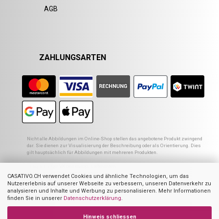
AGB
ZAHLUNGSARTEN
Nicht alle Abbildungen im Online-Shop stellen das angebotene Produkt zwingend
dar. Sie dienen zur Visualisierung der Beschreibung oder als Orientierung. Dies
gilt hauptsächlich für Abbildungen mit mehreren Produkten.
1
Empfohlener VK des europ. Lieferanten
2
Ehemaliger Preis von Casativo
CASATIVO.CH verwendet Cookies und ähnliche Technologien, um das
3
Summe der Einzelpreise
Nutzererlebnis auf unserer Webseite zu verbessern, unseren Datenverkehr zu
4
UVP des Herstellers
analysieren und Inhalte und Werbung zu personalisieren. Mehr Informationen
finden Sie in unserer
Datenschutzerklärung
.
Hinweis schliessen