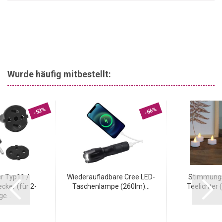
Wurde häufig mitbestellt:
-52%
-66%
r Typ11 /
Wiederaufladbare Cree LED-
Stimmungs
cker (für 2-
Taschenlampe (260lm)...
Teelichter (
ge...