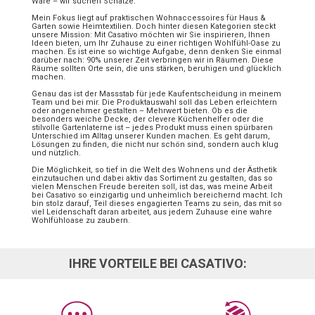
Ware – wir suchen Schätze.
Mein Fokus liegt auf praktischen Wohnaccessoires für Haus &
Garten sowie Heimtextilien. Doch hinter diesen Kategorien steckt
unsere Mission: Mit Casativo möchten wir Sie inspirieren, Ihnen
Ideen bieten, um Ihr Zuhause zu einer richtigen Wohlfühl-Oase zu
machen. Es ist eine so wichtige Aufgabe, denn denken Sie einmal
darüber nach: 90% unserer Zeit verbringen wir in Räumen. Diese
Räume sollten Orte sein, die uns stärken, beruhigen und glücklich
machen.
Genau das ist der Massstab für jede Kaufentscheidung in meinem
Team und bei mir. Die Produktauswahl soll das Leben erleichtern
oder angenehmer gestalten – Mehrwert bieten. Ob es die
besonders weiche Decke, der clevere Küchenhelfer oder die
stilvolle Gartenlaterne ist – jedes Produkt muss einen spürbaren
Unterschied im Alltag unserer Kunden machen. Es geht darum,
Lösungen zu finden, die nicht nur schön sind, sondern auch klug
und nützlich.
Die Möglichkeit, so tief in die Welt des Wohnens und der Ästhetik
einzutauchen und dabei aktiv das Sortiment zu gestalten, das so
vielen Menschen Freude bereiten soll, ist das, was meine Arbeit
bei Casativo so einzigartig und unheimlich bereichernd macht. Ich
bin stolz darauf, Teil dieses engagierten Teams zu sein, das mit so
viel Leidenschaft daran arbeitet, aus jedem Zuhause eine wahre
Wohlfühloase zu zaubern.
IHRE VORTEILE BEI CASATIVO: