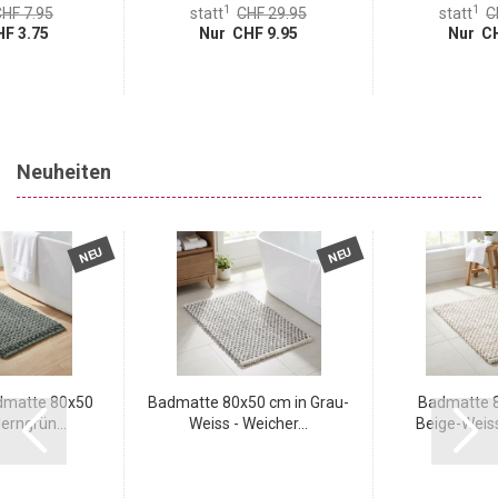
1
1
HF 7.95
statt
CHF 29.95
statt
C
F 3.75
Nur CHF 9.95
Nur CH
Neuheiten
NEU
NEU
matte 80x50
Badmatte 80x50 cm in Grau-
Badmatte 8
erngrün...
Weiss - Weicher...
Beige-Weiss 