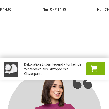
F 14.95
Nur CHF 14.95
Nur CH
Dekoration Eisbär liegend - Funkelnde
Winterdeko aus Styropor mit
Glitzerpart...