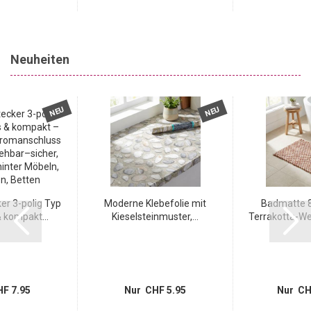
Neuheiten
NEU
NEU
r 3-polig Typ
Moderne Klebefolie mit
Badmatte 8
 kompakt...
Kieselsteinmuster,...
Terrakotta-Wei
F 7.95
Nur CHF 5.95
Nur CH