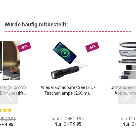
Wurde häufig mitbestellt:
-83%
-66%
fel (21,5 cm)
Wiederaufladbare Cree LED-
Umfangreiche
ingabestift...
Taschenlampe (260lm)...
Abbrechmes
1
1
statt
CHF 29.95
statt
C
HF 29.95
Nur CHF 9.95
Nur CH
F 4.95