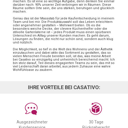
machen. Es ist eine so wichtige Aufgabe, denn denken Sie einmal
darüber nach: 90% unserer Zeit verbringen wir in Räumen. Diese
Räume sollten Orte sein, die uns stärken, beruhigen und glücklich
machen.
Genau das ist der Massstab für jede Kaufentscheidung in meinem
Team und bei mir. Die Produktauswahl soll das Leben erleichtern
oder angenehmer gestalten – Mehrwert bieten. Ob es die
besonders weiche Decke, der clevere Küchenhelfer oder die
stilvolle Gartenlaterne ist – jedes Produkt muss einen spürbaren
Unterschied im Alltag unserer Kunden machen. Es geht darum,
Lösungen zu finden, die nicht nur schön sind, sondern auch klug
und nützlich.
Die Möglichkeit, so tief in die Welt des Wohnens und der Ästhetik
einzutauchen und dabei aktiv das Sortiment zu gestalten, das so
vielen Menschen Freude bereiten soll, ist das, was meine Arbeit
bei Casativo so einzigartig und unheimlich bereichernd macht. Ich
bin stolz darauf, Teil dieses engagierten Teams zu sein, das mit so
viel Leidenschaft daran arbeitet, aus jedem Zuhause eine wahre
Wohlfühloase zu zaubern.
IHRE VORTEILE BEI CASATIVO:
Ausgezeichneter
30 Tage
Kundenservice
Rückgaberecht