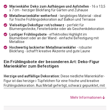
Marienkäfer Deko zum Aufhängen und Aufstellen
- 16 x 13,5
x 7 cm - herziger Blickfang für Garten und Zuhause
Metallmarienkäfer wetterfest
- langlebiges Material - ideal
für frische Frühlingsdekoration auf Balkon und Terrasse
Vielseitige Dekofigur rot/schwarz
- perfekt für
Blumengestecke, Fensterbänke oder als Geschenkdekoration
Lustiger Frühlingsbote
- effektvolles Highlight im
Blumenbeet oder an der Wand - einfache Befestigung mit
Metallöse
Hochwertig lackierter Metallmarienkäfer
- robuster
Blickfang - schafft kreative Akzente und gute Laune
Ein Frühlingsbote der besonderen Art: Deko-Figur
Marienkäfer zum Befestigen
Herzige und auffällige Dekoration:
Diese niedliche Marienkäfer-
Figur ist das herzige i-Tüpfelchen für eine frische und kreative
Frühlingsdekoration. Aus Metall gefertigt, schwarz gepunktet, mit
Beinchen und Fühler stellt sie einen Marienkäfer dar und mischt
Ihre Garten- oder Wohnungsdekoration ordentlich auf. Wenn der
Mehr Informationen
Metallmarienkäfer mittels Metallöse an der Rückseite an eine
Wand, an einen Kübel oder einen Baum angebracht wird, dann
wird er vollends zum Eyecatcher!