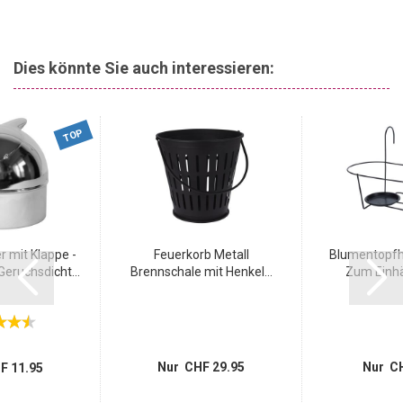
Dies könnte Sie auch interessieren:
TOP
 mit Klappe -
Feuerkorb Metall
Blumentopfha
Geruchsdicht...
Brennschale mit Henkel...
Zum Einhä
Nur CHF 29.95
Nur CH
F 11.95