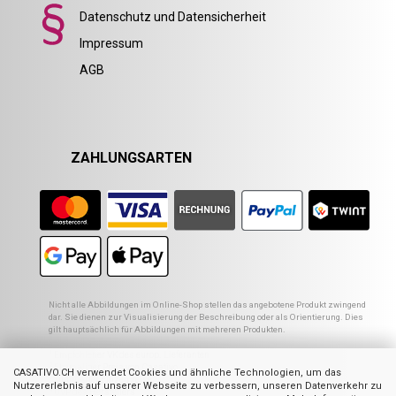
Datenschutz und Datensicherheit
Impressum
AGB
ZAHLUNGSARTEN
Nicht alle Abbildungen im Online-Shop stellen das angebotene Produkt zwingend
dar. Sie dienen zur Visualisierung der Beschreibung oder als Orientierung. Dies
gilt hauptsächlich für Abbildungen mit mehreren Produkten.
1
Empfohlener VK des europ. Lieferanten
2
Ehemaliger Preis von Casativo
CASATIVO.CH verwendet Cookies und ähnliche Technologien, um das
3
Summe der Einzelpreise
Nutzererlebnis auf unserer Webseite zu verbessern, unseren Datenverkehr zu
4
UVP des Herstellers