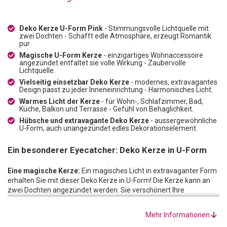
Deko Kerze U-Form Pink
- Stimmungsvolle Lichtquelle mit
zwei Dochten - Schafft edle Atmosphäre, erzeugt Romantik
pur.
Magische U-Form Kerze
- einzigartiges Wohnaccessoire
angezündet entfaltet sie volle Wirkung - Zaubervolle
Lichtquelle.
Vielseitig einsetzbar Deko Kerze
- modernes, extravagantes
Design passt zu jeder Inneneinrichtung - Harmonisches Licht.
Warmes Licht der Kerze
- für Wohn-, Schlafzimmer, Bad,
Küche, Balkon und Terrasse - Gefühl von Behaglichkeit.
Hübsche und extravagante Deko Kerze
- aussergewöhnliche
U-Form, auch unangezündet edles Dekorationselement.
Ein besonderer Eyecatcher: Deko Kerze in U-Form
Eine magische Kerze:
Ein magisches Licht in extravaganter Form
erhalten Sie mit dieser Deko Kerze in U-Form! Die Kerze kann an
zwei Dochten angezündet werden. Sie verschönert Ihre
Wohnumgebung, schafft eine edle Atmosphäre und erzeugt
Romantik pur. Die einzigartige Form macht die Kerze zu einem
Mehr Informationen
hübschen Wohnaccessoire, welches angezündet seine volle