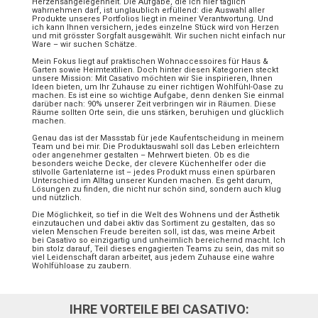
Herzensangelegenheit. Die Aufgabe, die ich hier täglich
wahrnehmen darf, ist unglaublich erfüllend: die Auswahl aller
Produkte unseres Portfolios liegt in meiner Verantwortung. Und
ich kann Ihnen versichern, jedes einzelne Stück wird von Herzen
und mit grösster Sorgfalt ausgewählt. Wir suchen nicht einfach nur
Ware – wir suchen Schätze.
Mein Fokus liegt auf praktischen Wohnaccessoires für Haus &
Garten sowie Heimtextilien. Doch hinter diesen Kategorien steckt
unsere Mission: Mit Casativo möchten wir Sie inspirieren, Ihnen
Ideen bieten, um Ihr Zuhause zu einer richtigen Wohlfühl-Oase zu
machen. Es ist eine so wichtige Aufgabe, denn denken Sie einmal
darüber nach: 90% unserer Zeit verbringen wir in Räumen. Diese
Räume sollten Orte sein, die uns stärken, beruhigen und glücklich
machen.
Genau das ist der Massstab für jede Kaufentscheidung in meinem
Team und bei mir. Die Produktauswahl soll das Leben erleichtern
oder angenehmer gestalten – Mehrwert bieten. Ob es die
besonders weiche Decke, der clevere Küchenhelfer oder die
stilvolle Gartenlaterne ist – jedes Produkt muss einen spürbaren
Unterschied im Alltag unserer Kunden machen. Es geht darum,
Lösungen zu finden, die nicht nur schön sind, sondern auch klug
und nützlich.
Die Möglichkeit, so tief in die Welt des Wohnens und der Ästhetik
einzutauchen und dabei aktiv das Sortiment zu gestalten, das so
vielen Menschen Freude bereiten soll, ist das, was meine Arbeit
bei Casativo so einzigartig und unheimlich bereichernd macht. Ich
bin stolz darauf, Teil dieses engagierten Teams zu sein, das mit so
viel Leidenschaft daran arbeitet, aus jedem Zuhause eine wahre
Wohlfühloase zu zaubern.
IHRE VORTEILE BEI CASATIVO: