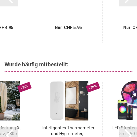
F 4.95
Nur CHF 5.95
Nur CH
Wurde häufig mitbestellt:
-75%
-70%
deckung XL,
Intelligentes Thermometer
LED Streifen
z, 180 x...
und Hygrometer,...
5m, 150 L