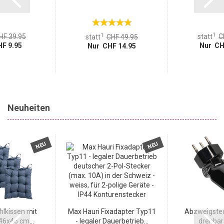
1
1
HF 39.95
statt
C
statt
CHF 49.95
F 9.95
Nur CH
Nur CHF 14.95
Neuheiten
NEU
NEU
hlkissen mit
Max Hauri Fixadapter Typ11
Abzweigstec
6x46 cm...
- legaler Dauerbetrieb...
drehbar 