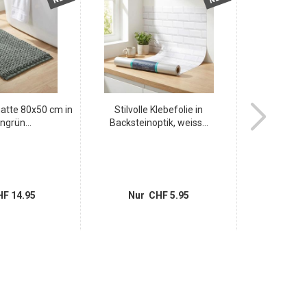
tte 80x50 cm in
Stilvolle Klebefolie in
Premium Badm
ngrün...
Backsteinoptik, weiss...
Terr
F 14.95
Nur CHF 5.95
Nur 