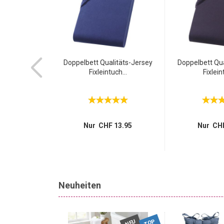
kdose mit 2x
Doppelbett Qualitäts-Jersey
Doppelbett Qua
port...
Fixleintuch...
Fixlein
 29.95
 7.95
Nur CHF 13.95
Nur CHF
Neuheiten
TOP
NEU
NEU