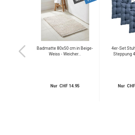
befolie in
Badmatte 80x50 cm in Beige-
4er-Set Stuh
k, grau...
Weiss - Weicher...
Steppung 4
 5.95
Nur CHF 14.95
Nur CHF