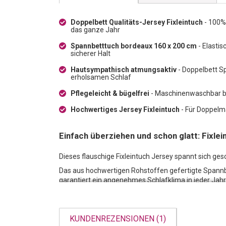
Doppelbett Qualitäts-Jersey Fixleintuch
- 100%
das ganze Jahr
Spannbetttuch bordeaux 160 x 200 cm
- Elasti
sicherer Halt
Hautsympathisch atmungsaktiv
- Doppelbett S
erholsamen Schlaf
Pflegeleicht & bügelfrei
- Maschinenwaschbar bei
Hochwertiges Jersey Fixleintuch
- Für Doppelma
Einfach überziehen und schon glatt: Fixlei
Dieses flauschige Fixleintuch Jersey spannt sich g
Das aus hochwertigen Rohstoffen gefertigte Spann
garantiert ein angenehmes Schlafklima in jeder Jahr
KUNDENREZENSIONEN (1)