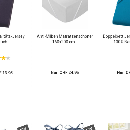
litäts-Jersey
Anti-Milben Matratzenschoner
Doppelbett Jer
tuch...
160x200 cm...
100% Bau
Nur CHF 24.95
Nur CH
 13.95
NEU
NEU