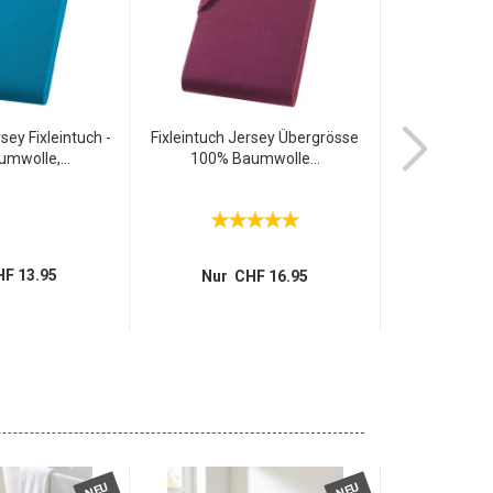
sey Fixleintuch -
Fixleintuch Jersey Übergrösse
Doppelbett 
mwolle,...
100% Baumwolle...
Fixl
F 13.95
Nur CHF 16.95
Nur 
NEU
NEU