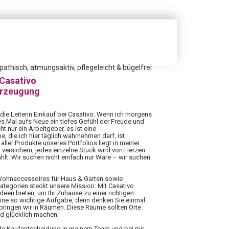
thisch, atmungsaktiv, pflegeleicht & bügelfrei
 Casativo
erzeugung
 die Leiterin Einkauf bei Casativo. Wenn ich morgens
es Mal aufs Neue ein tiefes Gefühl der Freude und
ht nur ein Arbeitgeber, es ist eine
 die ich hier täglich wahrnehmen darf, ist
aller Produkte unseres Portfolios liegt in meiner
 versichern, jedes einzelne Stück wird von Herzen
hlt. Wir suchen nicht einfach nur Ware – wir suchen
 Wohnaccessoires für Haus & Garten sowie
Kategorien steckt unsere Mission: Mit Casativo
Ideen bieten, um Ihr Zuhause zu einer richtigen
eine so wichtige Aufgabe, denn denken Sie einmal
rbringen wir in Räumen. Diese Räume sollten Orte
nd glücklich machen.
ede Kaufentscheidung in meinem Team und bei mir.