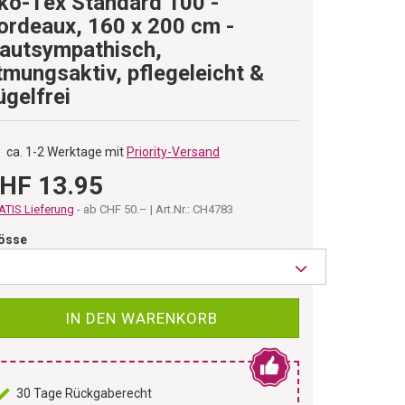
ko-Tex Standard 100 -
ordeaux, 160 x 200 cm -
autsympathisch,
tmungsaktiv, pflegeleicht &
ügelfrei
ca. 1-2 Werktage mit
Priority-Versand
HF 13.95
TIS Lieferung
- ab CHF 50.– | Art.Nr.: CH4783
össe
IN DEN WARENKORB
30 Tage Rückgaberecht