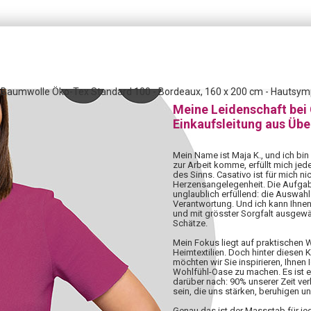
% Baumwolle Öko-Tex Standard 100 - Bordeaux, 160 x 200 cm - Hautsympa
Meine Leidenschaft bei
Einkaufsleitung aus Üb
Mein Name ist Maja K., und ich bin
zur Arbeit komme, erfüllt mich jed
des Sinns. Casativo ist für mich nic
Herzensangelegenheit. Die Aufgabe,
unglaublich erfüllend: die Auswahl 
Verantwortung. Und ich kann Ihnen
und mit grösster Sorgfalt ausgewä
Schätze.
Mein Fokus liegt auf praktischen
Heimtextilien. Doch hinter diesen 
möchten wir Sie inspirieren, Ihnen 
Wohlfühl-Oase zu machen. Es ist 
darüber nach: 90% unserer Zeit ve
sein, die uns stärken, beruhigen u
Genau das ist der Massstab für j