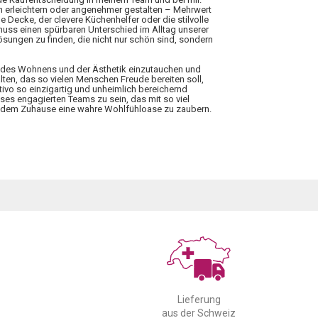
n erleichtern oder angenehmer gestalten – Mehrwert
 Decke, der clevere Küchenhelfer oder die stilvolle
 muss einen spürbaren Unterschied im Alltag unserer
ungen zu finden, die nicht nur schön sind, sondern
elt des Wohnens und der Ästhetik einzutauchen und
lten, das so vielen Menschen Freude bereiten soll,
tivo so einzigartig und unheimlich bereichernd
ieses engagierten Teams zu sein, das mit so viel
 jedem Zuhause eine wahre Wohlfühloase zu zaubern.
Lieferung
aus der Schweiz