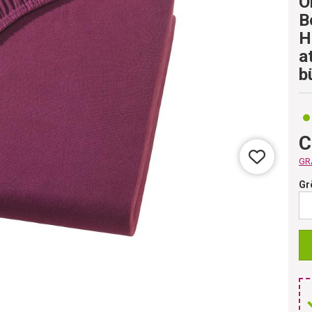
Ö
B
H
a
b
C
GRA
Gr