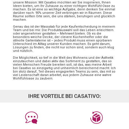
unsere Mission: Mit Casativo möchten wir Sie inspirieren, Ihnen
Ideen bieten, um Ihr Zuhause zu einer richtigen Wohlfühl-Oase zu
machen. Es ist eine so wichtige Aufgabe, denn denken Sie einmal
darüber nach: 90% unserer Zeit verbringen wir in Räumen. Diese
Räume sollten Orte sein, die uns stärken, beruhigen und glücklich
machen.
Genau das ist der Massstab für jede Kaufentscheidung in meinem
Team und bei mir. Die Produktauswahl soll das Leben erleichtern
oder angenehmer gestalten – Mehrwert bieten. Ob es die
besonders weiche Decke, der clevere Küchenhelfer oder die
stilvolle Gartenlaterne ist – jedes Produkt muss einen spürbaren
Unterschied im Alltag unserer Kunden machen. Es geht darum,
Lösungen zu finden, die nicht nur schön sind, sondern auch klug
und nützlich.
Die Möglichkeit, so tief in die Welt des Wohnens und der Ästhetik
einzutauchen und dabei aktiv das Sortiment zu gestalten, das so
vielen Menschen Freude bereiten soll, ist das, was meine Arbeit
bei Casativo so einzigartig und unheimlich bereichernd macht. Ich
bin stolz darauf, Teil dieses engagierten Teams zu sein, das mit so
viel Leidenschaft daran arbeitet, aus jedem Zuhause eine wahre
Wohlfühloase zu zaubern.
IHRE VORTEILE BEI CASATIVO: