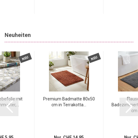
Neuheiten
NEU
NEU
befolie mit
Premium Badmatte 80x50
Flaus
nmuster,...
cm in Terrakotta...
Badezimmert
cm i
F 5.95
Nur CHF 14.95
Nur CH