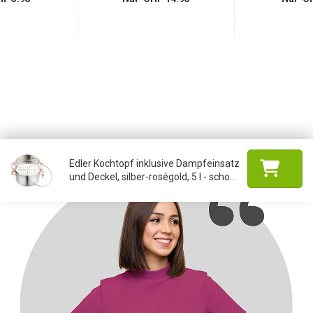
Edler Kochtopf inklusive Dampfeinsatz
und Deckel, silber-roségold, 5 l - scho...