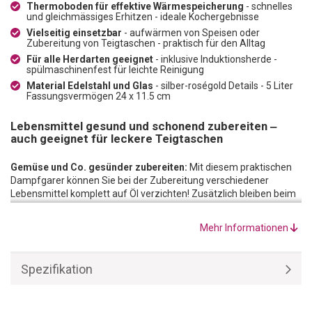
Thermoboden für effektive Wärmespeicherung
- schnelles
und gleichmässiges Erhitzen - ideale Kochergebnisse
Vielseitig einsetzbar
- aufwärmen von Speisen oder
Zubereitung von Teigtaschen - praktisch für den Alltag
Für alle Herdarten geeignet
- inklusive Induktionsherde -
spülmaschinenfest für leichte Reinigung
Material Edelstahl und Glas
- silber-roségold Details - 5 Liter
Fassungsvermögen 24 x 11.5 cm
Lebensmittel gesund und schonend zubereiten ‒
auch geeignet für leckere Teigtaschen
Gemüse und Co. gesünder zubereiten:
Mit diesem praktischen
Dampfgarer können Sie bei der Zubereitung verschiedener
Lebensmittel komplett auf Öl verzichten! Zusätzlich bleiben beim
Dämpfen von Gemüse alle wichtigen Vitamine, Nähr- und
Mineralstoffe enthalten. Gemüse, Fisch und Co. werden schonend
Mehr Informationen
gegart und verlieren nichts von ihrem tollen Geschmack. So
schmeckt gesundes Essen gleich doppelt so gut!
Effizientes Kochen:
Der Dampfkochtopf begeistert mit einem
Spezifikation
mehrschichtigen Thermoboden, der eine hervorragende
Wärmespeicherung verspricht. Speisen werden schnell erhitzt und
gleichmässig gegart für ideale Kochergebnisse. Besonders