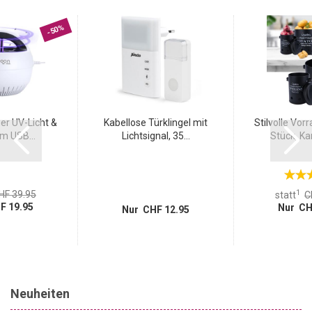
-50%
er UV-Licht &
Kabellose Türklingel mit
Stilvolle Vorr
m USB...
Lichtsignal, 35...
Stück, Kar
1
HF 39.95
statt
C
F 19.95
Nur CH
Nur CHF 12.95
Neuheiten