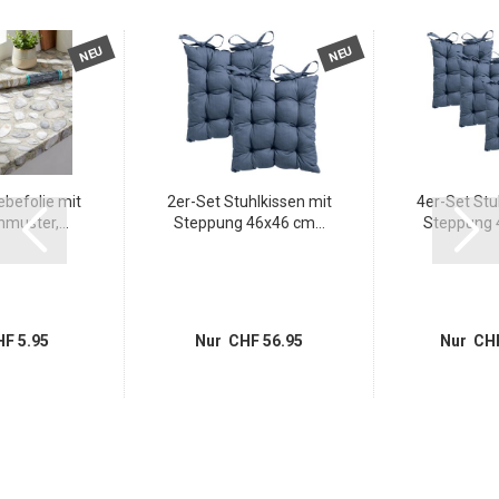
NEU
NEU
befolie mit
2er-Set Stuhlkissen mit
4er-Set Stu
nmuster,...
Steppung 46x46 cm...
Steppung 4
F 5.95
Nur CHF 56.95
Nur CHF