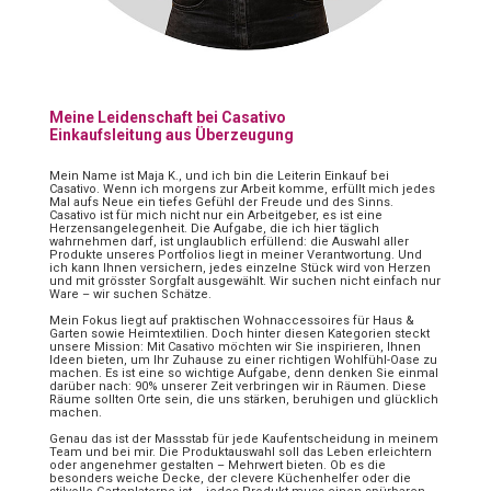
Meine Leidenschaft bei Casativo
Einkaufsleitung aus Überzeugung
Mein Name ist Maja K., und ich bin die Leiterin Einkauf bei
Casativo. Wenn ich morgens zur Arbeit komme, erfüllt mich jedes
Mal aufs Neue ein tiefes Gefühl der Freude und des Sinns.
Casativo ist für mich nicht nur ein Arbeitgeber, es ist eine
Herzensangelegenheit. Die Aufgabe, die ich hier täglich
wahrnehmen darf, ist unglaublich erfüllend: die Auswahl aller
Produkte unseres Portfolios liegt in meiner Verantwortung. Und
ich kann Ihnen versichern, jedes einzelne Stück wird von Herzen
und mit grösster Sorgfalt ausgewählt. Wir suchen nicht einfach nur
Ware – wir suchen Schätze.
Mein Fokus liegt auf praktischen Wohnaccessoires für Haus &
Garten sowie Heimtextilien. Doch hinter diesen Kategorien steckt
unsere Mission: Mit Casativo möchten wir Sie inspirieren, Ihnen
Ideen bieten, um Ihr Zuhause zu einer richtigen Wohlfühl-Oase zu
machen. Es ist eine so wichtige Aufgabe, denn denken Sie einmal
darüber nach: 90% unserer Zeit verbringen wir in Räumen. Diese
Räume sollten Orte sein, die uns stärken, beruhigen und glücklich
machen.
Genau das ist der Massstab für jede Kaufentscheidung in meinem
Team und bei mir. Die Produktauswahl soll das Leben erleichtern
oder angenehmer gestalten – Mehrwert bieten. Ob es die
besonders weiche Decke, der clevere Küchenhelfer oder die