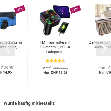
-62%
-78%
abdeckung für
FM Transmitter mit
Zeitloses Vin
tzscheibe,...
Bluetooth 5, USB-A
Radio & FM:
Ladeports...
1
1
HF 39.95
statt
C
statt
CHF 59.95
F 14.95
Nur CH
Nur CHF 12.95
Wurde häufig mitbestellt: