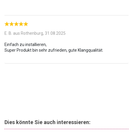
für den Saugnapf vorhanden, kann die Halterung des DAB-
Empfängers auch an einem Lüftungsschlitz montiert werden.
E. B. aus Rothenburg,
31.08.2025
Einfach zu installieren,
Dies könnte Sie auch interessieren: