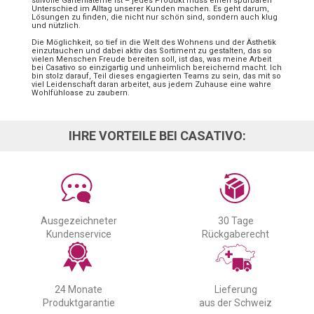
stilvolle Gartenlaterne ist – jedes Produkt muss einen spürbaren
Unterschied im Alltag unserer Kunden machen. Es geht darum,
Lösungen zu finden, die nicht nur schön sind, sondern auch klug
und nützlich.
Die Möglichkeit, so tief in die Welt des Wohnens und der Ästhetik
einzutauchen und dabei aktiv das Sortiment zu gestalten, das so
vielen Menschen Freude bereiten soll, ist das, was meine Arbeit
bei Casativo so einzigartig und unheimlich bereichernd macht. Ich
bin stolz darauf, Teil dieses engagierten Teams zu sein, das mit so
viel Leidenschaft daran arbeitet, aus jedem Zuhause eine wahre
Wohlfühloase zu zaubern.
IHRE VORTEILE BEI CASATIVO:
Ausgezeichneter
30 Tage
Kundenservice
Rückgaberecht
24 Monate
Lieferung
Produktgarantie
aus der Schweiz