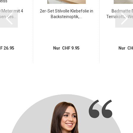
0 Meter mit 4
2er-Set Stilvolle Klebefolie in
Badmatte 8
en des...
Backsteinoptik,...
Terrakotta-Wei
F 26.95
Nur CHF 9.95
Nur CH