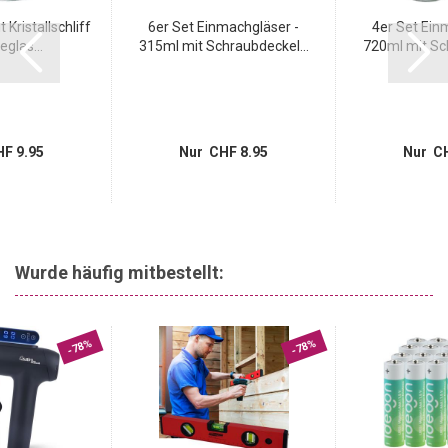
 Kristallschliff
6er Set Einmachgläser -
4er Set Ein
eglas...
315ml mit Schraubdeckel...
720ml mit Sch
F 9.95
Nur CHF 8.95
Nur CH
Wurde häufig mitbestellt:
-78%
-78%