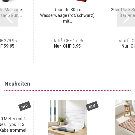
lle Massage-
Robuste 30cm
20er-Pack Su
sage Gun,...
Wasserwaage (rot/schwarz)
Batterie
mit...
1
1
F 279.95
statt
CHF 17.95
statt
C
F 59.95
Nur CHF 3.95
Nur CH
Neuheiten
NEU
NEU