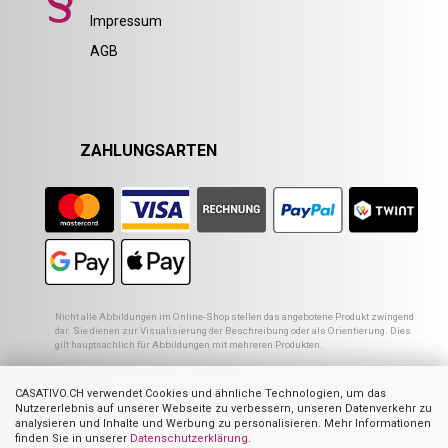
Impressum
AGB
ZAHLUNGSARTEN
Nicht alle Abbildungen im Online-Shop stellen das angebotene Produkt zwingend
dar. Sie dienen zur Visualisierung der Beschreibung oder als Orientierung. Dies
gilt hauptsächlich für Abbildungen mit mehreren Produkten.
1
Empfohlener VK des europ. Lieferanten
2
Ehemaliger Preis von Casativo
CASATIVO.CH verwendet Cookies und ähnliche Technologien, um das
3
Summe der Einzelpreise
Nutzererlebnis auf unserer Webseite zu verbessern, unseren Datenverkehr zu
4
UVP des Herstellers
analysieren und Inhalte und Werbung zu personalisieren. Mehr Informationen
finden Sie in unserer
Datenschutzerklärung
.