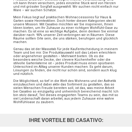
ich kann Ihnen versichern, jedes einzelne Stück wird von Herzen
und mit grösster Sorgfalt ausgewählt. Wir suchen nicht einfach nur
Ware – wir suchen Schätze.
Mein Fokus liegt auf praktischen Wohnaccessoires für Haus &
Garten sowie Heimtextilien. Doch hinter diesen Kategorien steckt
unsere Mission: Mit Casativo möchten wir Sie inspirieren, Ihnen
Ideen bieten, um Ihr Zuhause zu einer richtigen Wohlfühl-Oase zu
machen. Es ist eine so wichtige Aufgabe, denn denken Sie einmal
darüber nach: 90% unserer Zeit verbringen wir in Räumen. Diese
Räume sollten Orte sein, die uns stärken, beruhigen und glücklich
machen.
Genau das ist der Massstab für jede Kaufentscheidung in meinem
Team und bei mir. Die Produktauswahl soll das Leben erleichtern
oder angenehmer gestalten – Mehrwert bieten. Ob es die
besonders weiche Decke, der clevere Küchenhelfer oder die
stilvolle Gartenlaterne ist – jedes Produkt muss einen spürbaren
Unterschied im Alltag unserer Kunden machen. Es geht darum,
Lösungen zu finden, die nicht nur schön sind, sondern auch klug
und nützlich.
Die Möglichkeit, so tief in die Welt des Wohnens und der Ästhetik
einzutauchen und dabei aktiv das Sortiment zu gestalten, das so
vielen Menschen Freude bereiten soll, ist das, was meine Arbeit
bei Casativo so einzigartig und unheimlich bereichernd macht. Ich
bin stolz darauf, Teil dieses engagierten Teams zu sein, das mit so
viel Leidenschaft daran arbeitet, aus jedem Zuhause eine wahre
Wohlfühloase zu zaubern.
IHRE VORTEILE BEI CASATIVO: