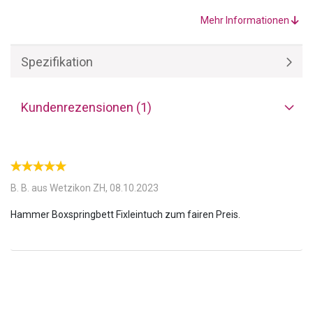
Topper besteht zu
100% aus Baumwolle.
Das garantiert ein
angenehmes Schlafklima in jeder Jahreszeit.
Mehr Informationen
Spezifikation
Kundenrezensionen (1)
B. B. aus Wetzikon ZH,
08.10.2023