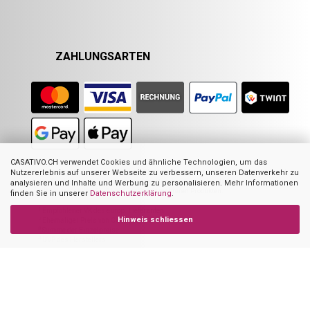
ZAHLUNGSARTEN
CASATIVO.CH verwendet Cookies und ähnliche Technologien, um das
Nicht alle Abbildungen im Online-Shop stellen das angebotene Produkt zwingend
Nutzererlebnis auf unserer Webseite zu verbessern, unseren Datenverkehr zu
dar. Sie dienen zur Visualisierung der Beschreibung oder als Orientierung. Dies
analysieren und Inhalte und Werbung zu personalisieren. Mehr Informationen
gilt hauptsächlich für Abbildungen mit mehreren Produkten.
finden Sie in unserer
Datenschutzerklärung
.
1
Empfohlener VK des europ. Lieferanten
Hinweis schliessen
2
Ehemaliger Preis von Casativo
3
Summe der Einzelpreise
4
UVP des Herstellers
Casativo – powered by Ideoon GmbH
2