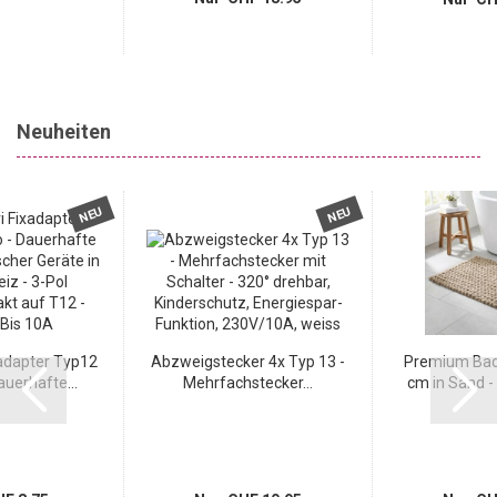
Neuheiten
NEU
NEU
adapter Typ12
Abzweigstecker 4x Typ 13 -
Premium Bad
uerhafte...
Mehrfachstecker...
cm in Sand - 