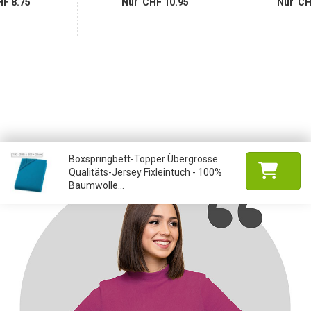
F 8.75
Nur CHF 10.95
Nur CH
Boxspringbett-Topper Übergrösse
Qualitäts-Jersey Fixleintuch - 100%
Baumwolle...