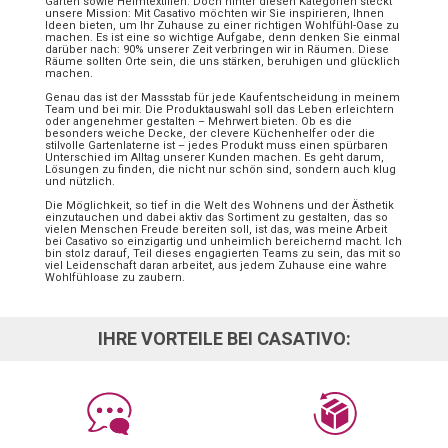
Garten sowie Heimtextilien. Doch hinter diesen Kategorien steckt
unsere Mission: Mit Casativo möchten wir Sie inspirieren, Ihnen
Ideen bieten, um Ihr Zuhause zu einer richtigen Wohlfühl-Oase zu
machen. Es ist eine so wichtige Aufgabe, denn denken Sie einmal
darüber nach: 90% unserer Zeit verbringen wir in Räumen. Diese
Räume sollten Orte sein, die uns stärken, beruhigen und glücklich
machen.
Genau das ist der Massstab für jede Kaufentscheidung in meinem
Team und bei mir. Die Produktauswahl soll das Leben erleichtern
oder angenehmer gestalten – Mehrwert bieten. Ob es die
besonders weiche Decke, der clevere Küchenhelfer oder die
stilvolle Gartenlaterne ist – jedes Produkt muss einen spürbaren
Unterschied im Alltag unserer Kunden machen. Es geht darum,
Lösungen zu finden, die nicht nur schön sind, sondern auch klug
und nützlich.
Die Möglichkeit, so tief in die Welt des Wohnens und der Ästhetik
einzutauchen und dabei aktiv das Sortiment zu gestalten, das so
vielen Menschen Freude bereiten soll, ist das, was meine Arbeit
bei Casativo so einzigartig und unheimlich bereichernd macht. Ich
bin stolz darauf, Teil dieses engagierten Teams zu sein, das mit so
viel Leidenschaft daran arbeitet, aus jedem Zuhause eine wahre
Wohlfühloase zu zaubern.
IHRE VORTEILE BEI CASATIVO: