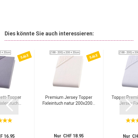
Dies könnte Sie auch interessieren:
SALE
SALE
ett-Topper
Premium Jersey Topper
Topper Premi
leintuch...
Fixleintuch natur 200x200...
Jersey Fix
Nur CHF 18.95
F 16.95
Nur CH