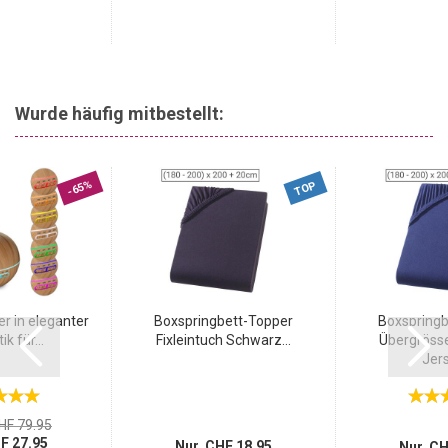
Wurde häufig mitbestellt:
-65%
TOP
r in eleganter
Boxspringbett-Topper
Boxspringb
k für...
Fixleintuch Schwarz...
Übergrösse
Jers
HF 79.95
F 27.95
Nur CHF 18.95
Nur CH