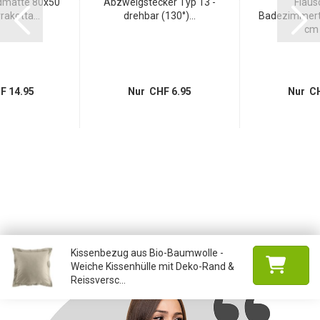
matte 80x50
Abzweigstecker Typ 13 -
Flaus
rakotta...
drehbar (130°)...
Badezimmert
cm i
F 14.95
Nur CHF 6.95
Nur CH
Kissenbezug aus Bio-Baumwolle -
Weiche Kissenhülle mit Deko-Rand &
Reissversc...