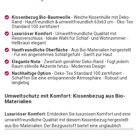
Kissenbezug Bio-Baumwolle
- Weiche Kissenhülle mit Deko-
Rand - Hautfreundlich & umweltfreundlich 63x63 cm - Öko-Tex
Standard 100 zertifiziert
Luxuriöser Komfort
- Umweltfreundliche Qualität mit
Reissverschluss - Ideale Wahl für Schlaf- und Wohnzimmer -
Hellbraun elegant
Hautfreundliche Oberfläche
- Aus Bio-Materialien hergestellt
- Für ein angenehmes Schlafgefühl - Sanft zur Haut
Elegante Note
- Zweifach genähter Deko-Rand - Fügt jedem
Raum stilvolle Akzente hinzu - Modernes Design
Nachhaltige Option
- Oeko-Tex Standard 100 zertifiziert -
Schaffen Sie eine entspannende Atmosphäre - Robust und
langlebig
Umweltschutz mit Komfort: Kissenbezug aus Bio-
Materialien
Luxuriöser Komfort:
Entdecken Sie luxuriösen Komfort und eine
umweltfreundliche Qualität mit diesem Kissenbezug hergestellt
aus Bio-Materialien. Der Bezgusstoff bietet eine unglaublich
weiche und hautfreundliche Oberfläche, die Sie begeistern wird.
Mit seiner wunderschönen Textur und dem zweifach genähten