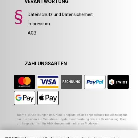
VERANTWORTUNG
Datenschutz und Datensicherheit
Impressum
AGB
ZAHLUNGSARTEN
Nicht alle Abbildungen im Online-Shop stellen das angebotene Produkt zwingend
dar. Sie dienen zur Visualisierung der Beschreibung oder als Orientierung. Dies
gilt hauptsächlich für Abbildungen mit mehreren Produkten.
1
Empfohlener VK des europ. Lieferanten
2
Ehemaliger Preis von Casativo