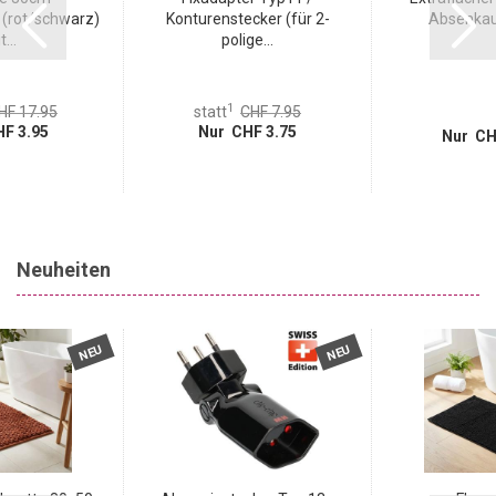
(rot/schwarz)
Konturenstecker (für 2-
Absenkaut
...
polige...
1
HF 17.95
statt
CHF 7.95
F 3.95
Nur CHF 3.75
Nur CH
Neuheiten
NEU
NEU