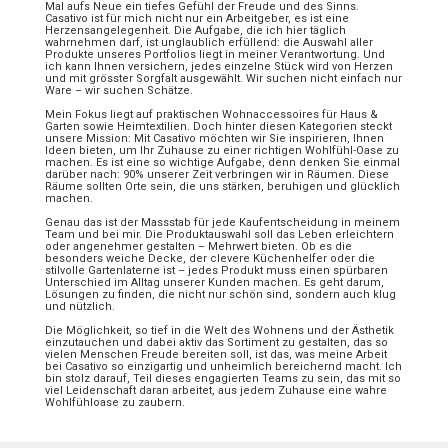
Mal aufs Neue ein tiefes Gefühl der Freude und des Sinns.
Casativo ist für mich nicht nur ein Arbeitgeber, es ist eine
Herzensangelegenheit. Die Aufgabe, die ich hier täglich
wahrnehmen darf, ist unglaublich erfüllend: die Auswahl aller
Produkte unseres Portfolios liegt in meiner Verantwortung. Und
ich kann Ihnen versichern, jedes einzelne Stück wird von Herzen
und mit grösster Sorgfalt ausgewählt. Wir suchen nicht einfach nur
Ware – wir suchen Schätze.
Mein Fokus liegt auf praktischen Wohnaccessoires für Haus &
Garten sowie Heimtextilien. Doch hinter diesen Kategorien steckt
unsere Mission: Mit Casativo möchten wir Sie inspirieren, Ihnen
Ideen bieten, um Ihr Zuhause zu einer richtigen Wohlfühl-Oase zu
machen. Es ist eine so wichtige Aufgabe, denn denken Sie einmal
darüber nach: 90% unserer Zeit verbringen wir in Räumen. Diese
Räume sollten Orte sein, die uns stärken, beruhigen und glücklich
machen.
Genau das ist der Massstab für jede Kaufentscheidung in meinem
Team und bei mir. Die Produktauswahl soll das Leben erleichtern
oder angenehmer gestalten – Mehrwert bieten. Ob es die
besonders weiche Decke, der clevere Küchenhelfer oder die
stilvolle Gartenlaterne ist – jedes Produkt muss einen spürbaren
Unterschied im Alltag unserer Kunden machen. Es geht darum,
Lösungen zu finden, die nicht nur schön sind, sondern auch klug
und nützlich.
Die Möglichkeit, so tief in die Welt des Wohnens und der Ästhetik
einzutauchen und dabei aktiv das Sortiment zu gestalten, das so
vielen Menschen Freude bereiten soll, ist das, was meine Arbeit
bei Casativo so einzigartig und unheimlich bereichernd macht. Ich
bin stolz darauf, Teil dieses engagierten Teams zu sein, das mit so
viel Leidenschaft daran arbeitet, aus jedem Zuhause eine wahre
Wohlfühloase zu zaubern.