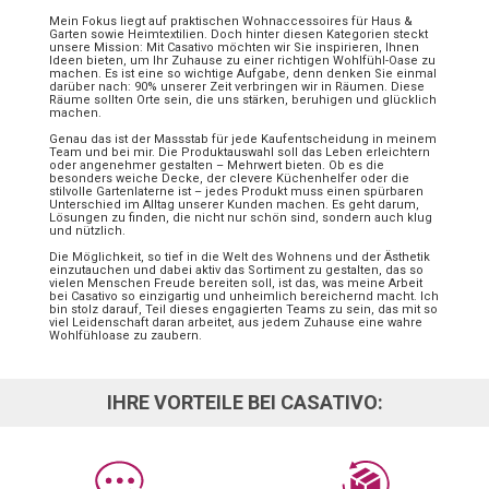
Mein Fokus liegt auf praktischen Wohnaccessoires für Haus &
Garten sowie Heimtextilien. Doch hinter diesen Kategorien steckt
unsere Mission: Mit Casativo möchten wir Sie inspirieren, Ihnen
Ideen bieten, um Ihr Zuhause zu einer richtigen Wohlfühl-Oase zu
machen. Es ist eine so wichtige Aufgabe, denn denken Sie einmal
darüber nach: 90% unserer Zeit verbringen wir in Räumen. Diese
Räume sollten Orte sein, die uns stärken, beruhigen und glücklich
machen.
Genau das ist der Massstab für jede Kaufentscheidung in meinem
Team und bei mir. Die Produktauswahl soll das Leben erleichtern
oder angenehmer gestalten – Mehrwert bieten. Ob es die
besonders weiche Decke, der clevere Küchenhelfer oder die
stilvolle Gartenlaterne ist – jedes Produkt muss einen spürbaren
Unterschied im Alltag unserer Kunden machen. Es geht darum,
Lösungen zu finden, die nicht nur schön sind, sondern auch klug
und nützlich.
Die Möglichkeit, so tief in die Welt des Wohnens und der Ästhetik
einzutauchen und dabei aktiv das Sortiment zu gestalten, das so
vielen Menschen Freude bereiten soll, ist das, was meine Arbeit
bei Casativo so einzigartig und unheimlich bereichernd macht. Ich
bin stolz darauf, Teil dieses engagierten Teams zu sein, das mit so
viel Leidenschaft daran arbeitet, aus jedem Zuhause eine wahre
Wohlfühloase zu zaubern.
IHRE VORTEILE BEI CASATIVO: