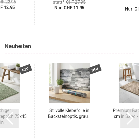
1
HF 22.95
statt
CHF 27.95
F 12.95
Nur CHF 11.95
Nur CH
Neuheiten
NEU
NEU
chiger
Stilvolle Klebefolie in
Premium Bad
eppich 75x45
Backsteinoptik, grau...
cm in Sand - 
n...