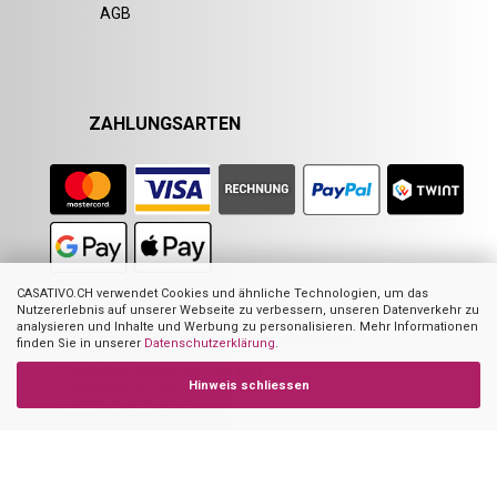
AGB
ZAHLUNGSARTEN
CASATIVO.CH verwendet Cookies und ähnliche Technologien, um das
Nicht alle Abbildungen im Online-Shop stellen das angebotene Produkt zwingend
Nutzererlebnis auf unserer Webseite zu verbessern, unseren Datenverkehr zu
dar. Sie dienen zur Visualisierung der Beschreibung oder als Orientierung. Dies
analysieren und Inhalte und Werbung zu personalisieren. Mehr Informationen
gilt hauptsächlich für Abbildungen mit mehreren Produkten.
finden Sie in unserer
Datenschutzerklärung
.
1
Empfohlener VK des europ. Lieferanten
Hinweis schliessen
2
Ehemaliger Preis von Casativo
3
Summe der Einzelpreise
4
UVP des Herstellers