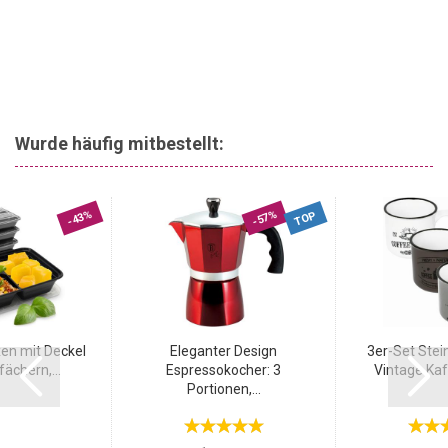
Wurde häufig mitbestellt:
-43%
-57%
TOP
en mit Deckel
Eleganter Design
3er-Set Stei
ächern,...
Espressokocher: 3
Vintage Kaf
Portionen,...