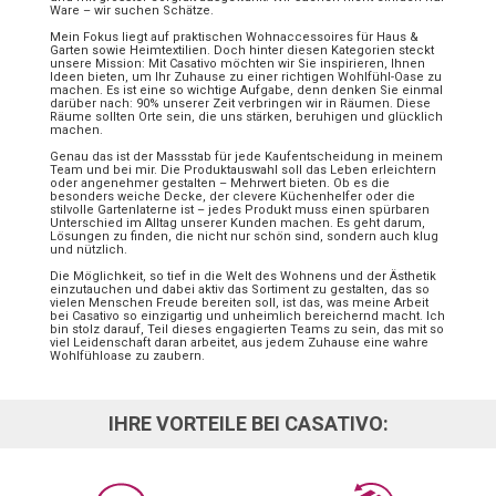
Ware – wir suchen Schätze.
Mein Fokus liegt auf praktischen Wohnaccessoires für Haus &
Garten sowie Heimtextilien. Doch hinter diesen Kategorien steckt
unsere Mission: Mit Casativo möchten wir Sie inspirieren, Ihnen
Ideen bieten, um Ihr Zuhause zu einer richtigen Wohlfühl-Oase zu
machen. Es ist eine so wichtige Aufgabe, denn denken Sie einmal
darüber nach: 90% unserer Zeit verbringen wir in Räumen. Diese
Räume sollten Orte sein, die uns stärken, beruhigen und glücklich
machen.
Genau das ist der Massstab für jede Kaufentscheidung in meinem
Team und bei mir. Die Produktauswahl soll das Leben erleichtern
oder angenehmer gestalten – Mehrwert bieten. Ob es die
besonders weiche Decke, der clevere Küchenhelfer oder die
stilvolle Gartenlaterne ist – jedes Produkt muss einen spürbaren
Unterschied im Alltag unserer Kunden machen. Es geht darum,
Lösungen zu finden, die nicht nur schön sind, sondern auch klug
und nützlich.
Die Möglichkeit, so tief in die Welt des Wohnens und der Ästhetik
einzutauchen und dabei aktiv das Sortiment zu gestalten, das so
vielen Menschen Freude bereiten soll, ist das, was meine Arbeit
bei Casativo so einzigartig und unheimlich bereichernd macht. Ich
bin stolz darauf, Teil dieses engagierten Teams zu sein, das mit so
viel Leidenschaft daran arbeitet, aus jedem Zuhause eine wahre
Wohlfühloase zu zaubern.
IHRE VORTEILE BEI CASATIVO: