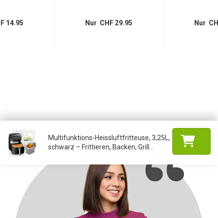
F 14.95
Nur CHF 29.95
Nur CH
Multifunktions-Heissluftfritteuse, 3,25L,
schwarz – Frittieren, Backen, Grill...