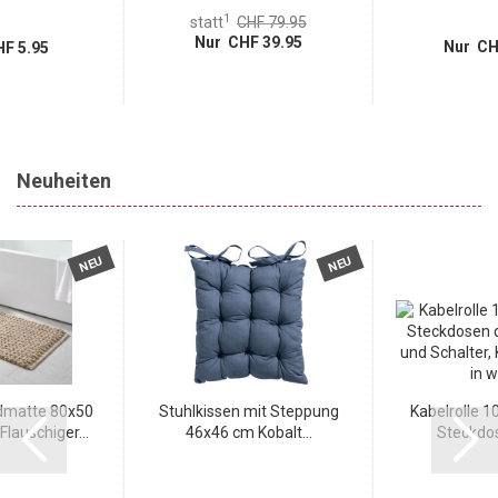
1
statt
CHF 79.95
Nur CHF 39.95
Nur CH
F 5.95
Neuheiten
NEU
NEU
matte 80x50
Stuhlkissen mit Steppung
Kabelrolle 1
Flauschiger...
46x46 cm Kobalt...
Steckdos