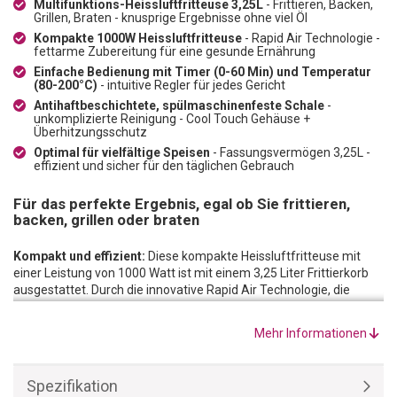
Multifunktions-Heissluftfritteuse 3,25L
- Frittieren, Backen,
Grillen, Braten - knusprige Ergebnisse ohne viel Öl
Kompakte 1000W Heissluftfritteuse
- Rapid Air Technologie -
fettarme Zubereitung für eine gesunde Ernährung
Einfache Bedienung mit Timer (0-60 Min) und Temperatur
(80-200°C)
- intuitive Regler für jedes Gericht
Antihaftbeschichtete, spülmaschinenfeste Schale
-
unkomplizierte Reinigung - Cool Touch Gehäuse +
Überhitzungsschutz
Optimal für vielfältige Speisen
- Fassungsvermögen 3,25L -
effizient und sicher für den täglichen Gebrauch
Für das perfekte Ergebnis, egal ob Sie frittieren,
backen, grillen oder braten
Kompakt und effizient:
Diese kompakte Heissluftfritteuse mit
einer Leistung von 1000 Watt ist mit einem 3,25 Liter Frittierkorb
ausgestattet. Durch die innovative Rapid Air Technologie, die
heisse Luft mit hoher Geschwindigkeit zirkulieren lässt, wird ein
besonders knuspriges Ergebnis erzielt - ganz ohne oder mit nur
Mehr Informationen
sehr wenig Öl. Ideal für eine fettarme Ernährung. Zusätzlich zum
Frittieren können Sie mit dieser Heissluftfritteuse auch backen,
grillen oder braten.
Spezifikation