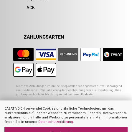
AGB
ZAHLUNGSARTEN
Nicht alle Abbildungen im Online-Shop stellen das angebotene Produkt zwingend
dar. Sie dienen zur Visualisierung der Beschreibung oder als Orientierung. Dies
gilt hauptsächlich für Abbildungen mit mehreren Produkten.
1
Empfohlener VK des europ. Lieferanten
2
Ehemaliger Preis von Casativo
CASATIVO.CH verwendet Cookies und ähnliche Technologien, um das
3
Summe der Einzelpreise
Nutzererlebnis auf unserer Webseite zu verbessern, unseren Datenverkehr zu
4
UVP des Herstellers
analysieren und Inhalte und Werbung zu personalisieren. Mehr Informationen
finden Sie in unserer
Datenschutzerklärung
.