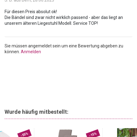
ganz auf das Sonnenbaden konzentrieren können. Machen Sie
mit dieser Liegen-Auflage Ihre nächste Sonnenbad-Session zu
Für diesen Preis absolut ok!
einem unvergesslichen Erlebnis und geniessen Sie den Komfort,
Die Bändel sind zwar nicht wirklich passend - aber das liegt an
den Sie verdienen.
Sie müssen angemeldet sein um eine Bewertung abgeben zu
können.
Anmelden
Wurde häufig mitbestellt:
-55%
-15%