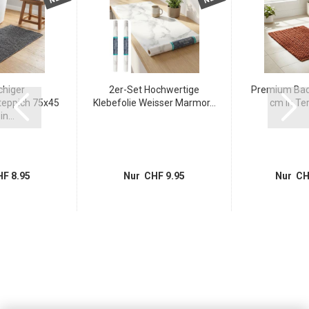
chiger
2er-Set Hochwertige
Premium Bad
eppich 75x45
Klebefolie Weisser Marmor...
cm in Ter
n...
F 8.95
Nur CHF 9.95
Nur CH