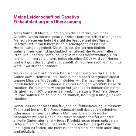
Meine Leidenschaft bei Casativo
Einkaufsleitung aus Überzeugung
Mein Name ist Maja K., und ich bin die Leiterin Einkauf bei
Casativo. Wenn ich morgens zur Arbeit komme, erfüllt mich jedes
Mal aufs Neue ein tiefes Gefühl der Freude und des Sinns.
Casativo ist für mich nicht nur ein Arbeitgeber, es ist eine
Herzensangelegenheit. Die Aufgabe, die ich hier täglich
wahrnehmen darf, ist unglaublich erfüllend: die Auswahl aller
Produkte unseres Portfolios liegt in meiner Verantwortung. Und
ich kann Ihnen versichern, jedes einzelne Stück wird von Herzen
und mit grösster Sorgfalt ausgewählt. Wir suchen nicht einfach nur
Ware – wir suchen Schätze.
Mein Fokus liegt auf praktischen Wohnaccessoires für Haus &
Garten sowie Heimtextilien. Doch hinter diesen Kategorien steckt
unsere Mission: Mit Casativo möchten wir Sie inspirieren, Ihnen
Ideen bieten, um Ihr Zuhause zu einer richtigen Wohlfühl-Oase zu
machen. Es ist eine so wichtige Aufgabe, denn denken Sie einmal
darüber nach: 90% unserer Zeit verbringen wir in Räumen. Diese
Räume sollten Orte sein, die uns stärken, beruhigen und glücklich
machen.
Genau das ist der Massstab für jede Kaufentscheidung in meinem
Team und bei mir. Die Produktauswahl soll das Leben erleichtern
oder angenehmer gestalten – Mehrwert bieten. Ob es die
besonders weiche Decke, der clevere Küchenhelfer oder die
stilvolle Gartenlaterne ist – jedes Produkt muss einen spürbaren
Unterschied im Alltag unserer Kunden machen. Es geht darum,
Lösungen zu finden, die nicht nur schön sind, sondern auch klug
und nützlich.