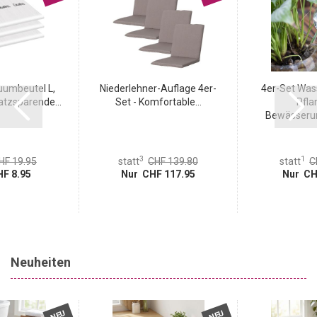
uumbeutel L,
Niederlehner-Auflage 4er-
4er-Set Was
atzsparende...
Set - Komfortable...
Pfla
Bewässerun
3
1
HF 19.95
statt
CHF 139.80
statt
C
F 8.95
Nur CHF 117.95
Nur CH
Neuheiten
NEU
NEU