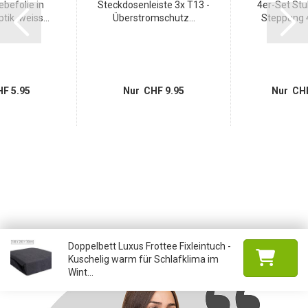
lebefolie in
Steckdosenleiste 3x T13 -
4er-Set Stu
ik, weiss...
Überstromschutz...
Steppung 4
F 5.95
Nur CHF 9.95
Nur CHF
Doppelbett Luxus Frottee Fixleintuch -
Kuschelig warm für Schlafklima im
Wint...