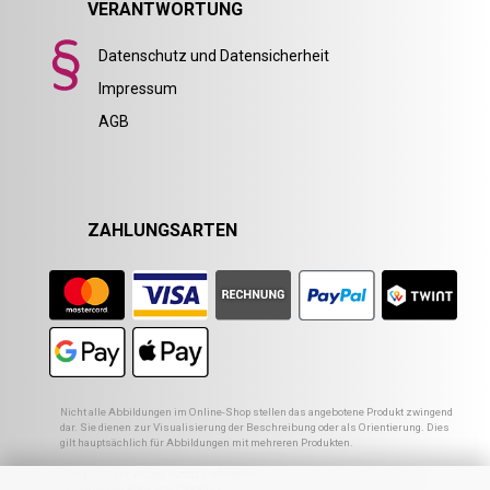
VERANTWORTUNG
Datenschutz und Datensicherheit
Impressum
AGB
ZAHLUNGSARTEN
Nicht alle Abbildungen im Online-Shop stellen das angebotene Produkt zwingend
dar. Sie dienen zur Visualisierung der Beschreibung oder als Orientierung. Dies
gilt hauptsächlich für Abbildungen mit mehreren Produkten.
1
Empfohlener VK des europ. Lieferanten
2
Ehemaliger Preis von Casativo