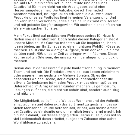
Mal aufs Neue ein tiefes Gefühl der Freude und des Sinns.
Casativo ist für mich nicht nur ein Arbeitgeber, es ist eine
Herzensangelegenheit. Die Aufgabe, die ich hier täglich
wahrnehmen darf, ist unglaublich erfüllend: die Auswahl aller
Produkte unseres Portfolios liegt in meiner Verantwortung. Und
ich kann Ihnen versichern, jedes einzelne Stück wird von Herzen
und mit grösster Sorgfalt ausgewählt. Wir suchen nicht einfach nur
Ware – wir suchen Schätze.
Mein Fokus liegt auf praktischen Wohnaccessoires für Haus &
Garten sowie Heimtextilien. Doch hinter diesen Kategorien steckt
unsere Mission: Mit Casativo möchten wir Sie inspirieren, Ihnen
Ideen bieten, um Ihr Zuhause zu einer richtigen Wohlfühl-Oase zu
machen. Es ist eine so wichtige Aufgabe, denn denken Sie einmal
darüber nach: 90% unserer Zeit verbringen wir in Räumen. Diese
Räume sollten Orte sein, die uns stärken, beruhigen und glücklich
machen.
Genau das ist der Massstab für jede Kaufentscheidung in meinem
Team und bei mir. Die Produktauswahl soll das Leben erleichtern
oder angenehmer gestalten – Mehrwert bieten. Ob es die
besonders weiche Decke, der clevere Küchenhelfer oder die
stilvolle Gartenlaterne ist – jedes Produkt muss einen spürbaren
Unterschied im Alltag unserer Kunden machen. Es geht darum,
Lösungen zu finden, die nicht nur schön sind, sondern auch klug
und nützlich.
Die Möglichkeit, so tief in die Welt des Wohnens und der Ästhetik
einzutauchen und dabei aktiv das Sortiment zu gestalten, das so
vielen Menschen Freude bereiten soll, ist das, was meine Arbeit
bei Casativo so einzigartig und unheimlich bereichernd macht. Ich
bin stolz darauf, Teil dieses engagierten Teams zu sein, das mit so
viel Leidenschaft daran arbeitet, aus jedem Zuhause eine wahre
Wohlfühloase zu zaubern.