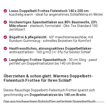
Luxus Doppelbett Frottee Fixleintuch 140 x 200 cm
-
kuschelig warm - ideal für angenehmes Schlafklima im Winter
Hochwertiges Spannbettlaken aus 80% Baumwolle, 20%
Mikrofaser
- elastisch, formstabil - Öko-Tex Standard 100
zertifiziert
Bügelfrei & pflegeleicht
- 60° maschinenwaschbar, mit
Rundum-Gummizug - schnelles Beziehen für Komfort
Hautfreundliches, atmungsaktives Doppelbettlaken
-
anthrazitfarben - 160 g/m2 (+/-5%) für besten Schlaf
Langlebiges Frottee-Spannbetttuch
- 30 cm Steg - passt
perfekt um Doppelmatratzen bis 140 cm Breite
Überziehen & schon glatt: Warmes Doppelbett-
Fixleintuch Frottee für Ihren Schlaf!
Dieses flauschige Doppelbett-Fixleintuch Frottee spannt sich
geschmeidig um
Doppelmatratzen bis 140 cm Breite.
Das aus hochwertigen Rohstoffen gefertigte Spannbetttuch
Frottee besteht zu
80% aus Baumwolle und 20%