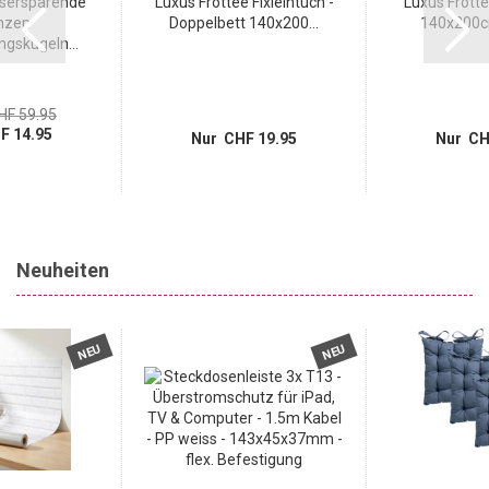
sersparende
Luxus Frottee Fixleintuch -
Luxus Frotte
nzen
Doppelbett 140x200...
140x200cm 
gskugeln...
HF 59.95
F 14.95
Nur CHF 19.95
Nur CH
Neuheiten
NEU
NEU