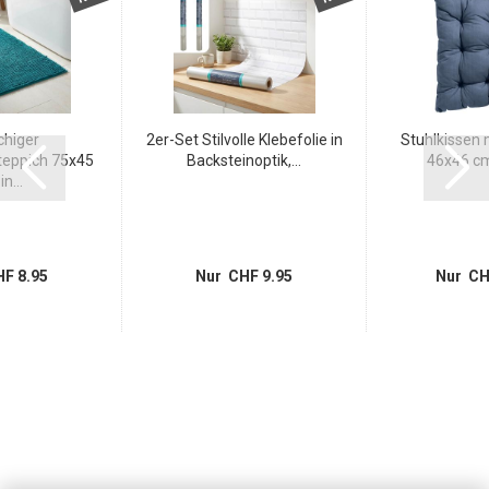
chiger
2er-Set Stilvolle Klebefolie in
Stuhlkissen 
eppich 75x45
Backsteinoptik,...
46x46 cm 
n...
F 8.95
Nur CHF 9.95
Nur CH