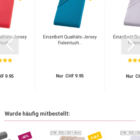
alitäts-Jersey
Einzelbett Qualitäts-Jersey
Einzelbett Qu
tuch...
Fixleintuch...
Fixlein
Nur CHF 9.95
F 9.95
Nur CH
Wurde häufig mitbestellt:
SALE
-65%