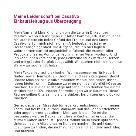
Meine Leidenschaft bei Casativo
Einkaufsleitung aus Überzeugung
Mein Name ist Maja K., und ich bin die Leiterin Einkauf bei
Casativo. Wenn ich morgens zur Arbeit komme, erfüllt mich jedes
Mal aufs Neue ein tiefes Gefühl der Freude und des Sinns.
Casativo ist für mich nicht nur ein Arbeitgeber, es ist eine
Herzensangelegenheit. Die Aufgabe, die ich hier täglich
wahrnehmen darf, ist unglaublich erfüllend: die Auswahl aller
Produkte unseres Portfolios liegt in meiner Verantwortung. Und
ich kann Ihnen versichern, jedes einzelne Stück wird von Herzen
und mit grösster Sorgfalt ausgewählt. Wir suchen nicht einfach nur
Ware – wir suchen Schätze.
Mein Fokus liegt auf praktischen Wohnaccessoires für Haus &
Garten sowie Heimtextilien. Doch hinter diesen Kategorien steckt
unsere Mission: Mit Casativo möchten wir Sie inspirieren, Ihnen
Ideen bieten, um Ihr Zuhause zu einer richtigen Wohlfühl-Oase zu
machen. Es ist eine so wichtige Aufgabe, denn denken Sie einmal
darüber nach: 90% unserer Zeit verbringen wir in Räumen. Diese
Räume sollten Orte sein, die uns stärken, beruhigen und glücklich
machen.
Genau das ist der Massstab für jede Kaufentscheidung in meinem
Team und bei mir. Die Produktauswahl soll das Leben erleichtern
oder angenehmer gestalten – Mehrwert bieten. Ob es die
besonders weiche Decke, der clevere Küchenhelfer oder die
stilvolle Gartenlaterne ist – jedes Produkt muss einen spürbaren
Unterschied im Alltag unserer Kunden machen. Es geht darum,
Lösungen zu finden, die nicht nur schön sind, sondern auch klug
und nützlich.