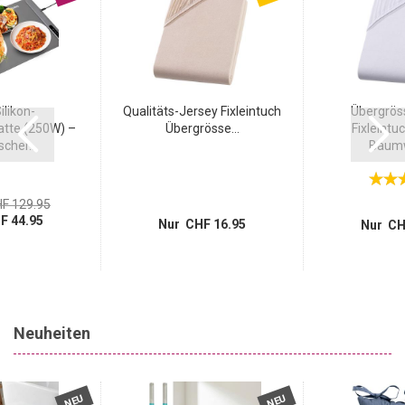
ilikon-
Qualitäts-Jersey Fixleintuch
Übergrös
tte (250W) –
Übergrösse...
Fixleintu
scher...
Baumwo
F 129.95
F 44.95
Nur CHF 16.95
Nur CH
Neuheiten
NEU
NEU