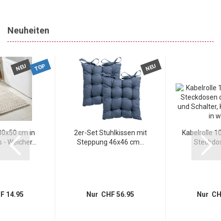
Neuheiten
TOP
NEU
NEU
0x50 cm in
2er-Set Stuhlkissen mit
Kabelrolle 1
- Weicher...
Steppung 46x46 cm...
Steckdos
F 14.95
Nur CHF 56.95
Nur CH