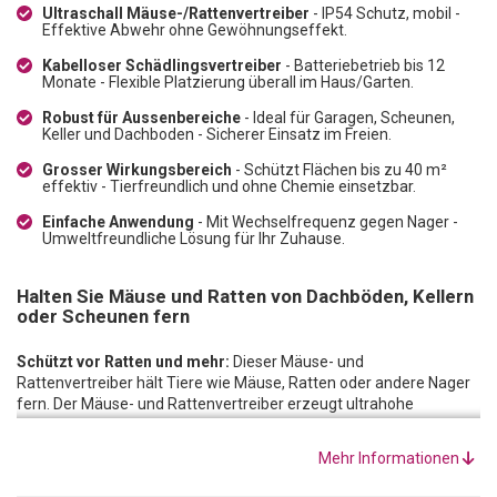
Ultraschall Mäuse-/Rattenvertreiber
- IP54 Schutz, mobil -
Effektive Abwehr ohne Gewöhnungseffekt.
Kabelloser Schädlingsvertreiber
- Batteriebetrieb bis 12
Monate - Flexible Platzierung überall im Haus/Garten.
Robust für Aussenbereiche
- Ideal für Garagen, Scheunen,
Keller und Dachboden - Sicherer Einsatz im Freien.
Grosser Wirkungsbereich
- Schützt Flächen bis zu 40 m²
effektiv - Tierfreundlich und ohne Chemie einsetzbar.
Einfache Anwendung
- Mit Wechselfrequenz gegen Nager -
Umweltfreundliche Lösung für Ihr Zuhause.
Halten Sie Mäuse und Ratten von Dachböden, Kellern
oder Scheunen fern
Schützt vor Ratten und mehr:
Dieser Mäuse- und
Rattenvertreiber hält Tiere wie Mäuse, Ratten oder andere Nager
fern. Der Mäuse- und Rattenvertreiber erzeugt ultrahohe
Ultraschall-Intervall-Töne, welche die tierischen Besucher
abwehren. Nagetiere verursachen häufig Schäden an
Mehr Informationen
Dachisolierungen oder in Kellern und sorgen für Unruhen. Mit dem
Mäuse- und Rattenvertreiber wird mit den nicht wahrnehmbaren