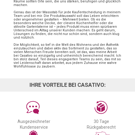
Räume sollten Orte sein, die uns stärken, beruhigen und glücklich
machen.
Genau das ist der Massstab für jede Kaufentscheidung in meinem
Team und bei mir. Die Produktauswahl soll das Leben erleichtern
oder angenehmer gestalten – Mehrwert bieten. Ob es die
besonders weiche Decke, der clevere Küchenhelfer oder die
stilvolle Gartenlaterne ist – jedes Produkt muss einen spürbaren
Unterschied im Alltag unserer Kunden machen. Es geht darum,
Lösungen zu finden, die nicht nur schön sind, sondern auch klug
und nützlich.
Die Möglichkeit, so tief in die Welt des Wohnens und der Ästhetik
einzutauchen und dabei aktiv das Sortiment zu gestalten, das so
vielen Menschen Freude bereiten soll, ist das, was meine Arbeit
bei Casativo so einzigartig und unheimlich bereichernd macht. Ich
bin stolz darauf, Teil dieses engagierten Teams zu sein, das mit so
viel Leidenschaft daran arbeitet, aus jedem Zuhause eine wahre
Wohlfühloase zu zaubern.
IHRE VORTEILE BEI CASATIVO:
Ausgezeichneter
30 Tage
Kundenservice
Rückgaberecht