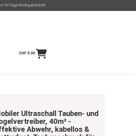
30 Tage Rückgaberecht
CHF 0.00
obiler Ultraschall Tauben- und
ogelvertreiber, 40m² -
ffektive Abwehr, kabellos &