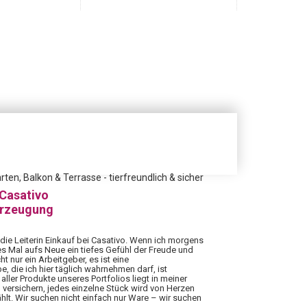
ten, Balkon & Terrasse - tierfreundlich & sicher
 Casativo
erzeugung
 die Leiterin Einkauf bei Casativo. Wenn ich morgens
es Mal aufs Neue ein tiefes Gefühl der Freude und
ht nur ein Arbeitgeber, es ist eine
 die ich hier täglich wahrnehmen darf, ist
aller Produkte unseres Portfolios liegt in meiner
 versichern, jedes einzelne Stück wird von Herzen
hlt. Wir suchen nicht einfach nur Ware – wir suchen