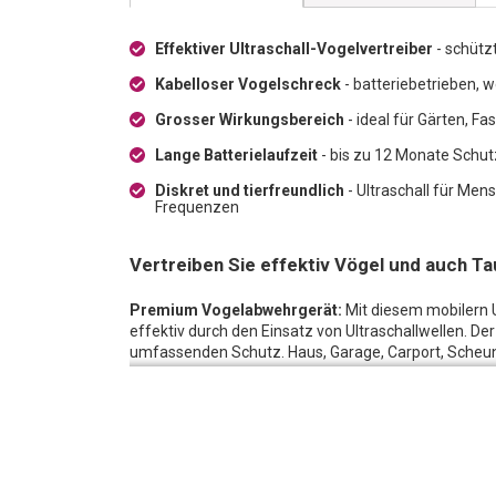
Effektiver Ultraschall-Vogelvertreiber
- schütz
Kabelloser Vogelschreck
- batteriebetrieben, w
Grosser Wirkungsbereich
- ideal für Gärten, F
Lange Batterielaufzeit
- bis zu 12 Monate Schut
Diskret und tierfreundlich
- Ultraschall für Me
Frequenzen
Vertreiben Sie effektiv Vögel und auch T
Premium Vogelabwehrgerät:
Mit diesem mobilern U
effektiv durch den Einsatz von Ultraschallwellen. De
umfassenden Schutz. Haus, Garage, Carport, Scheun
bewahrt. Bitte beachten Sie, dass es bei Vögeln, die 
Tage dauern kann, bis die vollständige Abwehrwirkun
Essentieller Schutz:
Dieser Ultraschall Tauben- und V
Baumplantagen, Weinbergen, Feldern, an Hausfassa
Obstplantagen, sowie auf Fahrzeugen, Carports, Boo
Ihren Kulturen und Gebäuden. Dank der Mehrfrequen