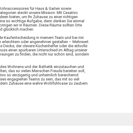
 Wohnaccessoires für Haus & Garten sowie
Kategorien steckt unsere Mission: Mit Casativo
Ideen bieten, um Ihr Zuhause zu einer richtigen
eine so wichtige Aufgabe, denn denken Sie einmal
rbringen wir in Räumen. Diese Räume sollten Orte
nd glücklich machen.
ede Kaufentscheidung in meinem Team und bei mir.
n erleichtern oder angenehmer gestalten – Mehrwert
 Decke, der clevere Küchenhelfer oder die stilvolle
 muss einen spürbaren Unterschied im Alltag unserer
ungen zu finden, die nicht nur schön sind, sondern
elt des Wohnens und der Ästhetik einzutauchen und
lten, das so vielen Menschen Freude bereiten soll,
tivo so einzigartig und unheimlich bereichernd
ieses engagierten Teams zu sein, das mit so viel
 jedem Zuhause eine wahre Wohlfühloase zu zaubern.