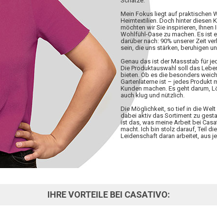
Schätze.
Mein Fokus liegt auf praktischen
Heimtextilien. Doch hinter diesen 
möchten wir Sie inspirieren, Ihnen 
Wohlfühl-Oase zu machen. Es ist 
darüber nach: 90% unserer Zeit ve
sein, die uns stärken, beruhigen u
Genau das ist der Massstab für j
Die Produktauswahl soll das Lebe
bieten. Ob es die besonders weiche
Gartenlaterne ist – jedes Produkt
Kunden machen. Es geht darum, Lös
auch klug und nützlich.
Die Möglichkeit, so tief in die W
dabei aktiv das Sortiment zu gesta
ist das, was meine Arbeit bei Casa
macht. Ich bin stolz darauf, Teil d
Leidenschaft daran arbeitet, aus
IHRE VORTEILE BEI CASATIVO: