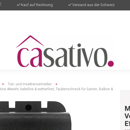
*
Kauf auf Rechnung
Versand aus der Schweiz
»
»
Tier- und Insektenvertreiber
ktive Abwehr, kabellos & wetterfest, Taubenschreck für Garten, Balkon &
M
V
E