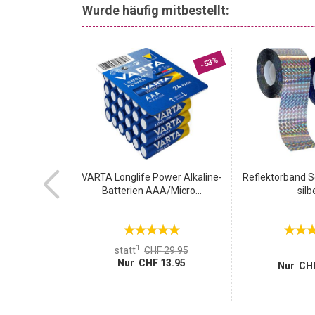
Vogelabwehr ist flexibel einsetzbar und die Ultrasch
Wurde häufig mitbestellt:
jedoch von geräuschempfindlichen Menschen wahrg
Pflanzen, Blumen oder Fassaden!
-55%
-53%
LAN, RGB, 5m,
VARTA Longlife Power Alkaline-
Reflektorband Se
 16...
Batterien AAA/Micro...
silbe
1
 59.95
statt
CHF 29.95
26.95
Nur CHF 13.95
Nur CHF