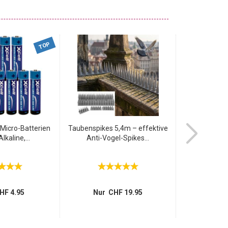
TOP
Micro-Batterien
Taubenspikes 5,4m – effektive
Effektive
lkaline,...
Anti-Vogel-Spikes...
Tiervertreib
1
statt
Nur 
HF 4.95
Nur CHF 19.95