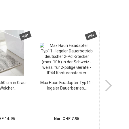
NEU
NEU
50 cm in Grau-
Max Hauri Fixadapter Typ11 -
Max Hauri F
Weicher...
legaler Dauerbetrieb...
Schuko - 
F 14.95
Nur CHF 7.95
Nur 