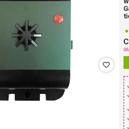
w
G
t
C
GRA