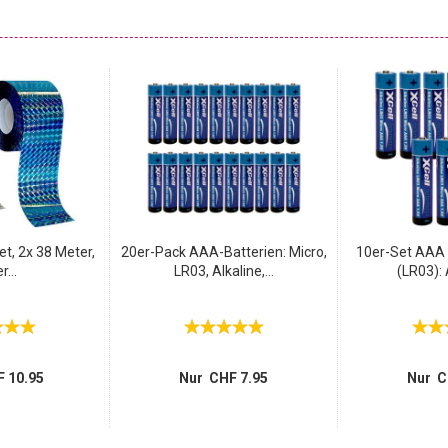
allfrequenzen sind speziell zur Vogelabwehr konzipiert, können
enommen werden. Ein erstklassiger Vogelschutz für Bäume,
t, 2x 38 Meter,
20er-Pack AAA-Batterien: Micro,
10er-Set AAA 
r...
LR03, Alkaline,...
(LR03): A
 10.95
Nur CHF 7.95
Nur C