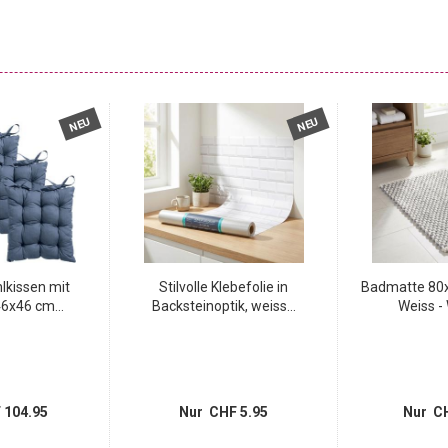
NEU
NEU
lkissen mit
Stilvolle Klebefolie in
Badmatte 80x
6x46 cm...
Backsteinoptik, weiss...
Weiss - 
 104.95
Nur CHF 5.95
Nur CH