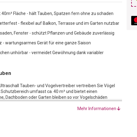
t 40m² Fläche - hält Tauben, Spatzen fern ohne zu schaden
etterfest - flexibel auf Balkon, Terrasse und im Garten nutzbar
assaden, Fenster - schützt Pflanzen und Gebäude zuverlässig
z - wartungsarmes Gerät für eine ganze Saison
nschen unhörbar - vermeidet Gewöhnung dank variabler
auben
ltraschall Tauben- und Vogelvertreiber vertreiben Sie Vögel
r Schutzbereich umfasst ca. 40 m² und bietet einen
e, Dachboden oder Garten bleiben so vor Vogelschäden
bereits an Ihren Garten oder Ihr Feld gewöhnt sind, bis zu 7-14
Mehr Informationen
g einsetzt.
ogelvertreiber ist ideal für den Einsatz in Gärten,
den, auf Balkonen, Dachrinnen, Fenstern, Obstbäumen,
ten und Schiffen. Es schützt effektiv vor Vogelschäden an
ztechnologie wird eine Gewöhnung der Vögel vermieden. Die