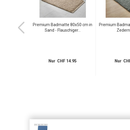
 Stecker Typ 12
Premium Badmatte 80x50 cm in
Premium Badmat
ar...
Sand - Flauschiger...
Zederng
 5.95
Nur CHF 14.95
Nur CHF