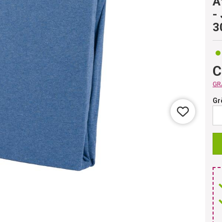
A
-
3
C
GRA
Gr