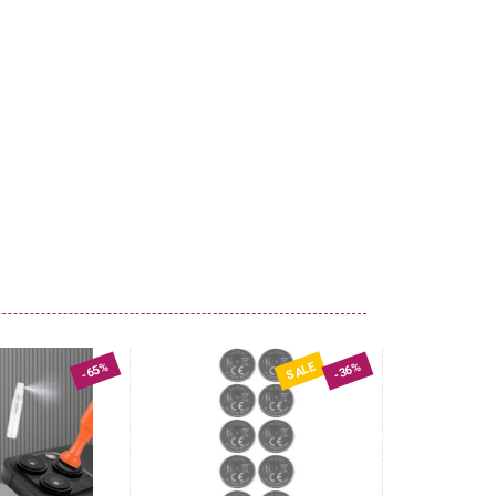
SALE
-65%
-36%