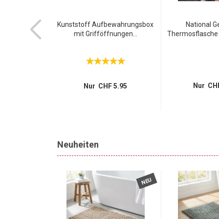
ersparende
Kunststoff Aufbewahrungsbox
National G
rungskugeln...
mit Grifföffnungen...
Thermosflasche a
 59.95
14.95
Nur CHF
Nur CHF 5.95
Neuheiten
NEU
NEU