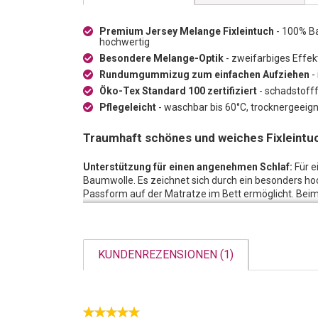
Premium Jersey Melange Fixleintuch
- 100% Ba
hochwertig
Besondere Melange-Optik
- zweifarbiges Effe
Rundumgummizug zum einfachen Aufziehen
-
Öko-Tex Standard 100 zertifiziert
- schadstoff
Pflegeleicht
- waschbar bis 60°C, trocknergeeign
Traumhaft schönes und weiches Fixleintu
Unterstützung für einen angenehmen Schlaf:
Für e
Baumwolle. Es zeichnet sich durch ein besonders hoc
Passform auf der Matratze im Bett ermöglicht. Be
verlaufenden Gummizug unterstützt. Dieses Ausstatt
werden kann und Sie sich im Handumdrehen in einem
können.
KUNDENREZENSIONEN (1)
Abwechslung auf der Matratze:
Warum nicht etwas
zweifarbigem Effektgarn gefertigt, was ihm eine Mel
bringt das Laken einen ganz besonderen Akzent in I
ein angenehm weiches Hautgefühl und lässt Sie garan
Hochwertige Verarbeitung, einfache Pflege:
Die He