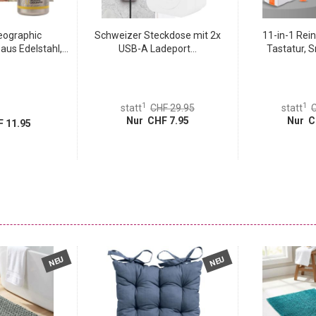
eographic
Schweizer Steckdose mit 2x
11-in-1 Rei
us Edelstahl,...
USB-A Ladeport...
Tastatur, 
1
1
statt
CHF 29.95
statt
C
Nur CHF 7.95
Nur C
 11.95
NEU
NEU