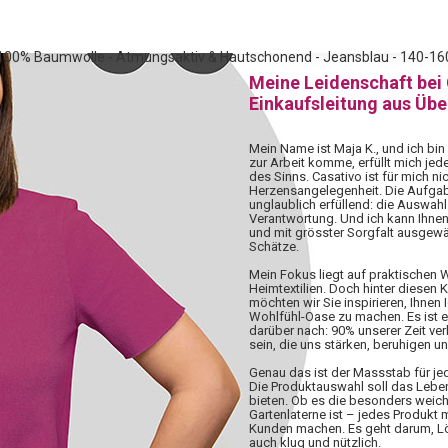
 100% Baumwolle - Atmungsaktiv & Hautschonend - Jeansblau - 140-160
Meine Leidenschaft bei
Einkaufsleitung aus Üb
Mein Name ist Maja K., und ich bin
zur Arbeit komme, erfüllt mich jed
des Sinns. Casativo ist für mich nic
Herzensangelegenheit. Die Aufgabe,
unglaublich erfüllend: die Auswahl 
Verantwortung. Und ich kann Ihnen
und mit grösster Sorgfalt ausgewä
Schätze.
Mein Fokus liegt auf praktischen
Heimtextilien. Doch hinter diesen 
möchten wir Sie inspirieren, Ihnen 
Wohlfühl-Oase zu machen. Es ist 
darüber nach: 90% unserer Zeit ve
sein, die uns stärken, beruhigen u
Genau das ist der Massstab für j
Die Produktauswahl soll das Lebe
bieten. Ob es die besonders weiche
Gartenlaterne ist – jedes Produkt
Kunden machen. Es geht darum, Lös
auch klug und nützlich.