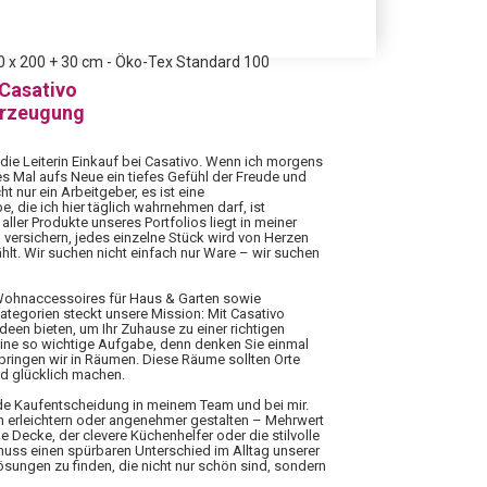
 x 200 + 30 cm - Öko-Tex Standard 100
 Casativo
erzeugung
 die Leiterin Einkauf bei Casativo. Wenn ich morgens
es Mal aufs Neue ein tiefes Gefühl der Freude und
ht nur ein Arbeitgeber, es ist eine
 die ich hier täglich wahrnehmen darf, ist
aller Produkte unseres Portfolios liegt in meiner
 versichern, jedes einzelne Stück wird von Herzen
hlt. Wir suchen nicht einfach nur Ware – wir suchen
 Wohnaccessoires für Haus & Garten sowie
Kategorien steckt unsere Mission: Mit Casativo
Ideen bieten, um Ihr Zuhause zu einer richtigen
eine so wichtige Aufgabe, denn denken Sie einmal
rbringen wir in Räumen. Diese Räume sollten Orte
nd glücklich machen.
ede Kaufentscheidung in meinem Team und bei mir.
n erleichtern oder angenehmer gestalten – Mehrwert
 Decke, der clevere Küchenhelfer oder die stilvolle
 muss einen spürbaren Unterschied im Alltag unserer
ungen zu finden, die nicht nur schön sind, sondern