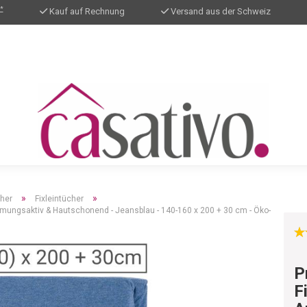
*
Kauf auf Rechnung
Versand aus der Schweiz
»
»
cher
Fixleintücher
mungsaktiv & Hautschonend - Jeansblau - 140-160 x 200 + 30 cm - Öko-
P
F