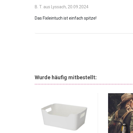
zertifiziert. Sie können sich also darauf verlassen, 
B. T. aus Lyssach,
20.09.2024
wurden und für die Gesundheit unbedenklich sind. Da
Maschine gewaschen und kann in den Trockner gege
Verziehen des Lakens nach dem Waschen.
Wurde häufig mitbestellt:
-75%