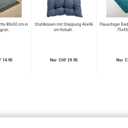
te 80x50 cm in
Stuhlkissen mit Steppung 46x46
Flauschiger Ba
rün...
cm Kobalt...
75x45 
 14.95
Nur CHF 29.95
Nur C