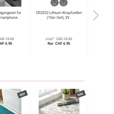
nigungsset für
CR2032 Lithium-Knopfzellen
Pflanzkasten 
Smartphone...
(10er-Set), 3V...
Blume
1
HF 19.95
statt
CHF 10.95
HF 6.95
Nur CHF 6.95
Nur 
NEU
NEU