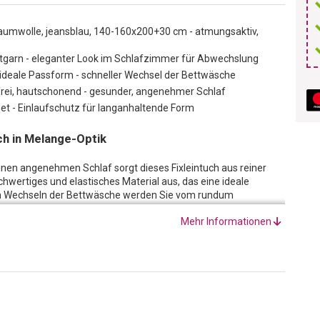
umwolle, jeansblau, 140-160x200+30 cm - atmungsaktiv,
ktgarn - eleganter Look im Schlafzimmer für Abwechslung
 ideale Passform - schneller Wechsel der Bettwäsche
frei, hautschonend - gesunder, angenehmer Schlaf
et - Einlaufschutz für langanhaltende Form
ch in Melange-Optik
inen angenehmen Schlaf sorgt dieses Fixleintuch aus reiner
hwertiges und elastisches Material aus, das eine ideale
im Wechseln der Bettwäsche werden Sie vom rundum
ungsdetail sorgt dafür, dass das Fixleintuch im Nu aufgezogen
Mehr Informationen
 frisch gemachten Bett von den Strapazen des Alltags erholen
 Abwechslung im Schlafzimmer? Dieses Spannbetttuch ist aus
ange-Optik und einen extravaganten Look verleiht. Fein meliert
hr Schlafzimmer. Die reine Baumwoll-Qualität sorgt zudem für
tiert gut schlafen.
rstellung des Fixleintuchs ist gemäss Öko-Tex Standard 100