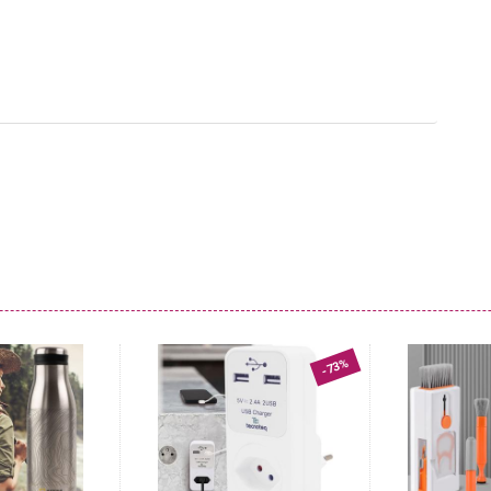
dass alle Materialien zur Fertigung auf Schadstoffe überprüft
s Spannbetttuch wird ganz einfach mit bis zu 60 °C in der
ben werden. Der Einlaufschutz verhindert unschönes
-73%