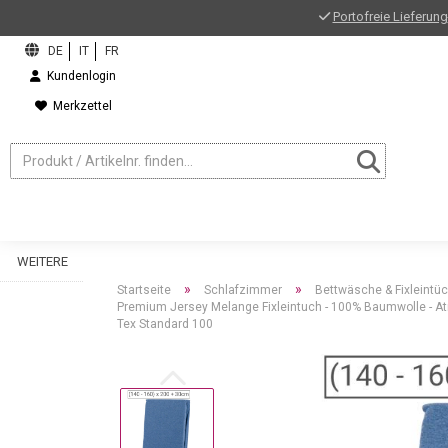
Portofreie Lieferung
Kundenlogin
Merkzettel
WEITERE
»
»
Startseite
Schlafzimmer
Bettwäsche & Fixleintü
Premium Jersey Melange Fixleintuch - 100% Baumwolle - At
Tex Standard 100