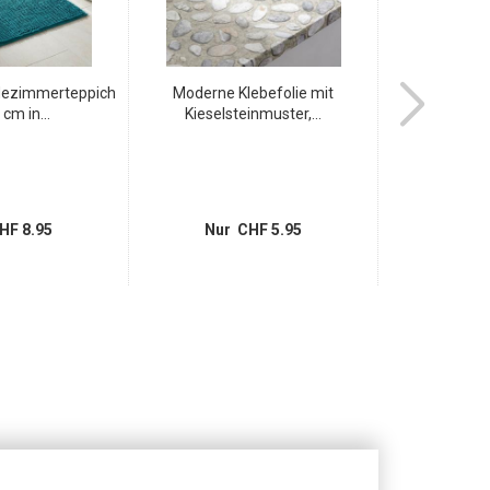
dezimmerteppich
Moderne Klebefolie mit
Flauschiger 
cm in...
Kieselsteinmuster,...
75x45
HF 8.95
Nur CHF 5.95
Nur 