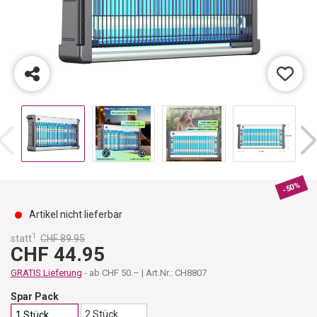
-50%
Artikel nicht lieferbar
1
statt
CHF 89.95
CHF 44.95
GRATIS Lieferung
- ab CHF 50.– | Art.Nr.: CH8807
Spar Pack
2 Stück
1 Stück