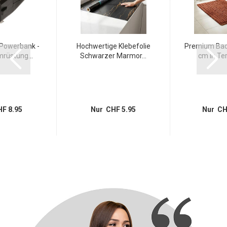
 Powerbank -
Hochwertige Klebefolie
Premium Bad
rüstung...
Schwarzer Marmor...
cm in Ter
F 8.95
Nur CHF 5.95
Nur CH