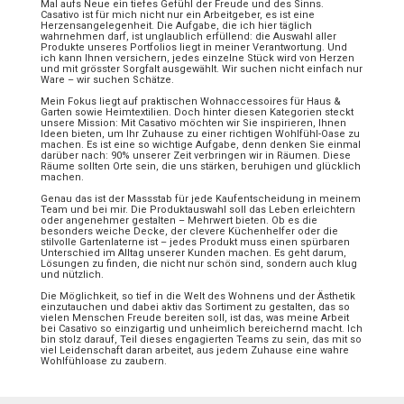
Mal aufs Neue ein tiefes Gefühl der Freude und des Sinns.
Casativo ist für mich nicht nur ein Arbeitgeber, es ist eine
Herzensangelegenheit. Die Aufgabe, die ich hier täglich
wahrnehmen darf, ist unglaublich erfüllend: die Auswahl aller
Produkte unseres Portfolios liegt in meiner Verantwortung. Und
ich kann Ihnen versichern, jedes einzelne Stück wird von Herzen
und mit grösster Sorgfalt ausgewählt. Wir suchen nicht einfach nur
Ware – wir suchen Schätze.
Mein Fokus liegt auf praktischen Wohnaccessoires für Haus &
Garten sowie Heimtextilien. Doch hinter diesen Kategorien steckt
unsere Mission: Mit Casativo möchten wir Sie inspirieren, Ihnen
Ideen bieten, um Ihr Zuhause zu einer richtigen Wohlfühl-Oase zu
machen. Es ist eine so wichtige Aufgabe, denn denken Sie einmal
darüber nach: 90% unserer Zeit verbringen wir in Räumen. Diese
Räume sollten Orte sein, die uns stärken, beruhigen und glücklich
machen.
Genau das ist der Massstab für jede Kaufentscheidung in meinem
Team und bei mir. Die Produktauswahl soll das Leben erleichtern
oder angenehmer gestalten – Mehrwert bieten. Ob es die
besonders weiche Decke, der clevere Küchenhelfer oder die
stilvolle Gartenlaterne ist – jedes Produkt muss einen spürbaren
Unterschied im Alltag unserer Kunden machen. Es geht darum,
Lösungen zu finden, die nicht nur schön sind, sondern auch klug
und nützlich.
Die Möglichkeit, so tief in die Welt des Wohnens und der Ästhetik
einzutauchen und dabei aktiv das Sortiment zu gestalten, das so
vielen Menschen Freude bereiten soll, ist das, was meine Arbeit
bei Casativo so einzigartig und unheimlich bereichernd macht. Ich
bin stolz darauf, Teil dieses engagierten Teams zu sein, das mit so
viel Leidenschaft daran arbeitet, aus jedem Zuhause eine wahre
Wohlfühloase zu zaubern.