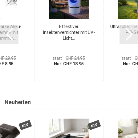
tarke Akku-
Effektiver
Ultraschall Tie
ampe mit
Insektenvernichter mit UV-
PIR-Se
ammer,...
Licht...
1
1
HF 29.95
statt
CHF 24.95
statt
C
F 8.95
Nur CHF 18.95
Nur CH
Neuheiten
NEU
NEU