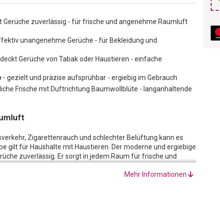
t Gerüche zuverlässig - für frische und angenehme Raumluft
fektiv unangenehme Gerüche - für Bekleidung und
deckt Gerüche von Tabak oder Haustieren - einfache
e
- gezielt und präzise aufsprühbar - ergiebig im Gebrauch
liche Frische mit Duftrichtung Baumwollblüte - langanhaltende
umluft
verkehr, Zigarettenrauch und schlechter Belüftung kann es
gilt für Haushalte mit Haustieren. Der moderne und ergiebige
he zuverlässig. Er sorgt in jedem Raum für frische und
s eingesetzt werden. Die Duftrichtung Baumwollblüte
Mehr Informationen
frischer von Homea erfüllt den Raum mit einem frischen und
rüche. Das Spray in der 200 Milliliter Flasche ist sehr ergiebig
nd Haushaltstextilien verwendet werden. Es lässt sich einfach,