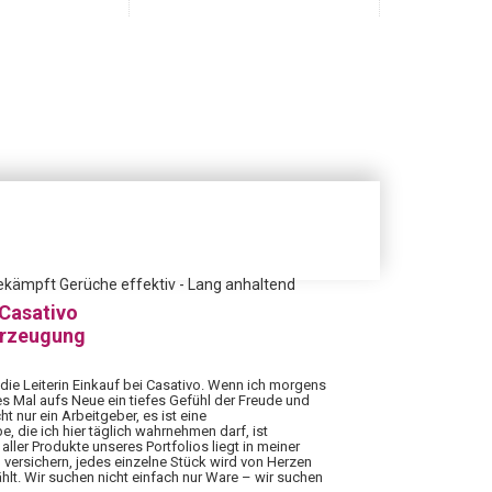
ekämpft Gerüche effektiv - Lang anhaltend
 Casativo
erzeugung
 die Leiterin Einkauf bei Casativo. Wenn ich morgens
es Mal aufs Neue ein tiefes Gefühl der Freude und
ht nur ein Arbeitgeber, es ist eine
 die ich hier täglich wahrnehmen darf, ist
aller Produkte unseres Portfolios liegt in meiner
 versichern, jedes einzelne Stück wird von Herzen
hlt. Wir suchen nicht einfach nur Ware – wir suchen