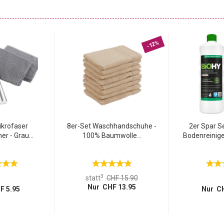
 der praktischen Sprühflasche sorgt für langanhaltende
t hält mehrere Tage an und eignet sich ideal, um Gerüche
e einfache und schnelle Auffrischung von Wäsche und Textilien
-12%
ikrofaser
8er-Set Waschhandschuhe -
2er Spar S
er - Grau...
100% Baumwolle...
Bodenreinige
3
statt
CHF 15.90
Nur CHF 13.95
F 5.95
Nur CH