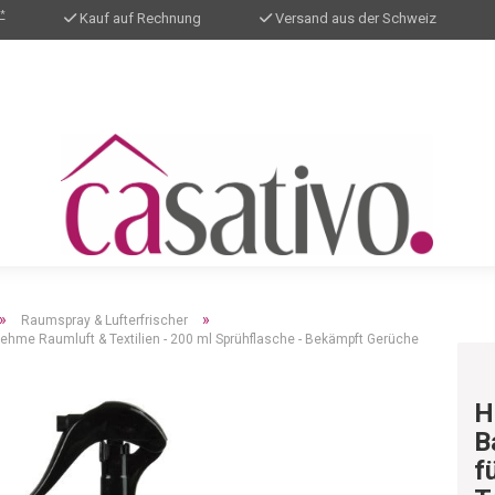
*
Kauf auf Rechnung
Versand aus der Schweiz
»
»
Raumspray & Lufterfrischer
ehme Raumluft & Textilien - 200 ml Sprühflasche - Bekämpft Gerüche
H
B
f