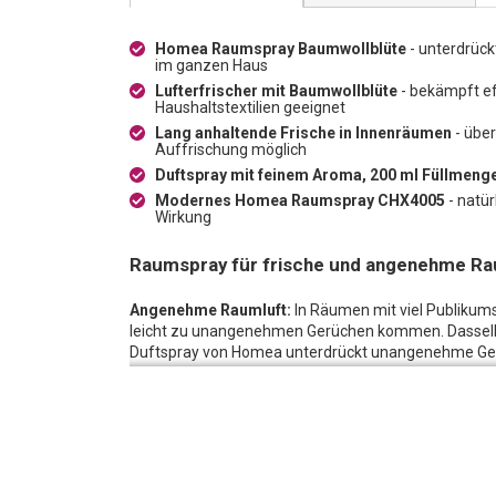
Homea Raumspray Baumwollblüte
- unterdrück
im ganzen Haus
Lufterfrischer mit Baumwollblüte
- bekämpft ef
Haushaltstextilien geeignet
Lang anhaltende Frische in Innenräumen
- über
Auffrischung möglich
Duftspray mit feinem Aroma, 200 ml Füllmeng
Modernes Homea Raumspray CHX4005
- natür
Wirkung
Raumspray für frische und angenehme Ra
Angenehme Raumluft:
In Räumen mit viel Publikums
leicht zu unangenehmen Gerüchen kommen. Dasselbe 
Duftspray von Homea unterdrückt unangenehme Gerüc
angenehme Luft. Das Raumspray kann im ganzen Hau
spendet eine natürliche Frische.
Lufterfrischer mit faszinierendem Duft:
Der Lufter
fruchtigen Duft. Er bekämpft effektiv unangenehme Ge
und kann auch für die Auffrischung von Bekleidung u
gezielt und präzise aufsprühen.