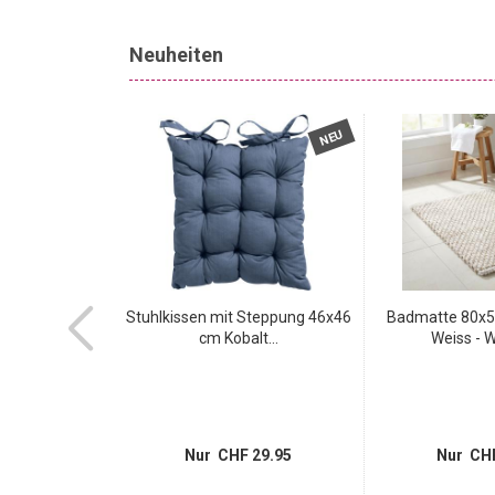
Neuheiten
NEU
NEU
e 80x50 cm in
Stuhlkissen mit Steppung 46x46
Badmatte 80x50
ün...
cm Kobalt...
Weiss - W
14.95
Nur CHF 29.95
Nur CHF