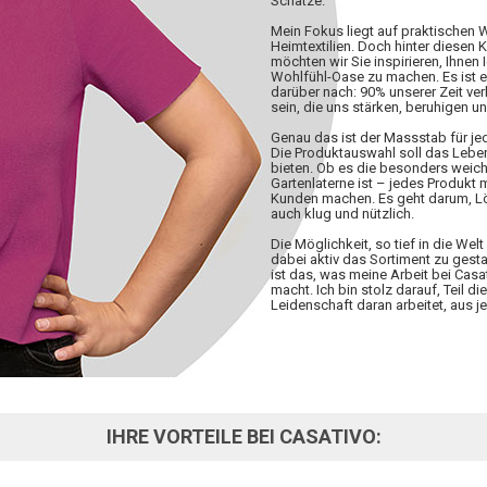
Schätze.
Mein Fokus liegt auf praktischen
Heimtextilien. Doch hinter diesen 
möchten wir Sie inspirieren, Ihnen 
Wohlfühl-Oase zu machen. Es ist 
darüber nach: 90% unserer Zeit ve
sein, die uns stärken, beruhigen u
Genau das ist der Massstab für j
Die Produktauswahl soll das Lebe
bieten. Ob es die besonders weiche
Gartenlaterne ist – jedes Produkt
Kunden machen. Es geht darum, Lös
auch klug und nützlich.
Die Möglichkeit, so tief in die W
dabei aktiv das Sortiment zu gesta
ist das, was meine Arbeit bei Casa
macht. Ich bin stolz darauf, Teil d
Leidenschaft daran arbeitet, aus
IHRE VORTEILE BEI CASATIVO: