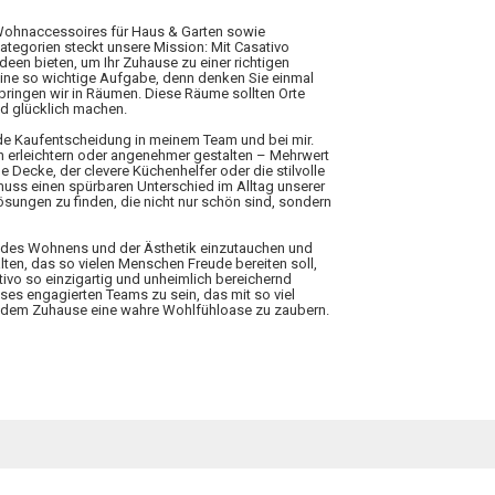
 Wohnaccessoires für Haus & Garten sowie
Kategorien steckt unsere Mission: Mit Casativo
Ideen bieten, um Ihr Zuhause zu einer richtigen
eine so wichtige Aufgabe, denn denken Sie einmal
rbringen wir in Räumen. Diese Räume sollten Orte
nd glücklich machen.
ede Kaufentscheidung in meinem Team und bei mir.
n erleichtern oder angenehmer gestalten – Mehrwert
 Decke, der clevere Küchenhelfer oder die stilvolle
 muss einen spürbaren Unterschied im Alltag unserer
ungen zu finden, die nicht nur schön sind, sondern
elt des Wohnens und der Ästhetik einzutauchen und
lten, das so vielen Menschen Freude bereiten soll,
tivo so einzigartig und unheimlich bereichernd
ieses engagierten Teams zu sein, das mit so viel
 jedem Zuhause eine wahre Wohlfühloase zu zaubern.