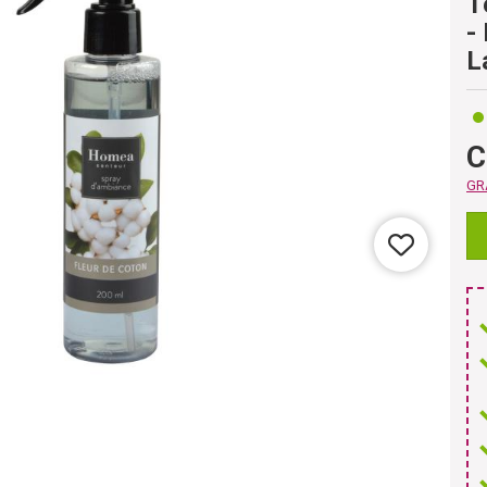
T
-
L
C
GRA