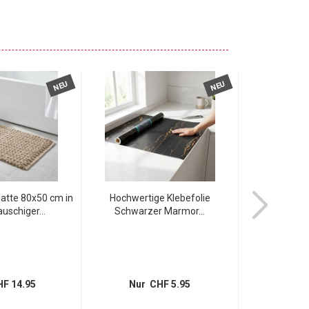
NEU
NEU
tte 80x50 cm in
Hochwertige Klebefolie
Flauschiger 
auschiger...
Schwarzer Marmor...
75x45
F 14.95
Nur CHF 5.95
Nur 