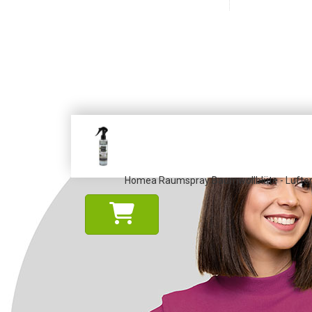
Homea Raumspray Baumwollblüte - Lufterfr