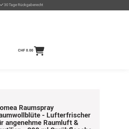
30 Tage Rückgaberecht
CHF 0.00
omea Raumspray
aumwollblüte - Lufterfrischer
ür angenehme Raumluft &