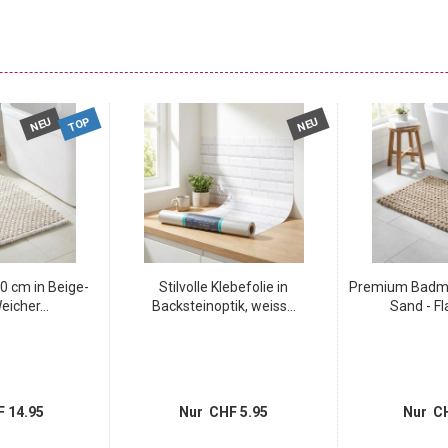
TOP
NEU
NEU
 cm in Beige-
Stilvolle Klebefolie in
Premium Badma
eicher...
Backsteinoptik, weiss...
Sand - Fl
 14.95
Nur CHF 5.95
Nur CH