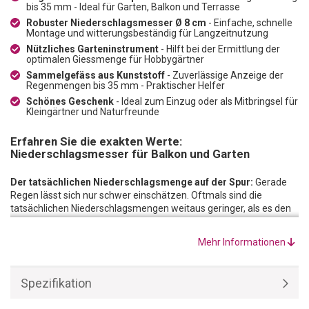
bis 35 mm - Ideal für Garten, Balkon und Terrasse
Robuster Niederschlagsmesser Ø 8 cm
- Einfache, schnelle
Montage und witterungsbeständig für Langzeitnutzung
Nützliches Garteninstrument
- Hilft bei der Ermittlung der
optimalen Giessmenge für Hobbygärtner
Sammelgefäss aus Kunststoff
- Zuverlässige Anzeige der
Regenmengen bis 35 mm - Praktischer Helfer
Schönes Geschenk
- Ideal zum Einzug oder als Mitbringsel für
Kleingärtner und Naturfreunde
Erfahren Sie die exakten Werte:
Niederschlagsmesser für Balkon und Garten
Der tatsächlichen Niederschlagsmenge auf der Spur:
Gerade
Regen lässt sich nur schwer einschätzen. Oftmals sind die
tatsächlichen Niederschlagsmengen weitaus geringer, als es den
Anschein hat. Mit diesem nützlichen Regenmesser erfahren Sie
die exakten Werte und können im Kreis Ihrer Kleingartenfreunde
Mehr Informationen
sachkundig mitreden. Ausserdem haben Sie so, mit dem
Regenmesser, eine nützliche Hilfe zur Ermittlung der optimalen
Giessmenge.
Spezifikation
Samt Halterung und Skala:
Unser Niederschlagsmesser lässt sich
mit seinem Erdspiess nahezu überall aufstellen. Selbst in