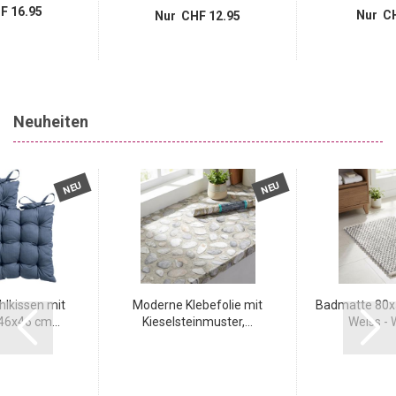
F 16.95
Nur CH
Nur CHF 12.95
Neuheiten
NEU
NEU
hlkissen mit
Moderne Klebefolie mit
Badmatte 80x5
6x46 cm...
Kieselsteinmuster,...
Weiss - W