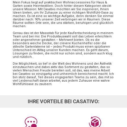
Mein Fokus liegt auf praktischen Wohnaccessoires für Haus &
Garten sowie Heimtextilien. Doch hinter diesen Kategorien steckt
unsere Mission: Mit Casativo möchten wir Sie inspirieren, Ihnen
Ideen bieten, um Ihr Zuhause zu einer richtigen Wohlfühl-Oase zu
machen. Es ist eine so wichtige Aufgabe, denn denken Sie einmal
darüber nach: 90% unserer Zeit verbringen wir in Räumen. Diese
Räume sollten Orte sein, die uns stärken, beruhigen und glücklich
machen.
Genau das ist der Massstab für jede Kaufentscheidung in meinem
Team und bei mir. Die Produktauswahl soll das Leben erleichtern
oder angenehmer gestalten – Mehrwert bieten. Ob es die
besonders weiche Decke, der clevere Küchenhelfer oder die
stilvolle Gartenlaterne ist – jedes Produkt muss einen spürbaren
Unterschied im Alltag unserer Kunden machen. Es geht darum,
Lösungen zu finden, die nicht nur schön sind, sondern auch klug
und nützlich.
Die Möglichkeit, so tief in die Welt des Wohnens und der Ästhetik
einzutauchen und dabei aktiv das Sortiment zu gestalten, das so
vielen Menschen Freude bereiten soll, ist das, was meine Arbeit
bei Casativo so einzigartig und unheimlich bereichernd macht. Ich
bin stolz darauf, Teil dieses engagierten Teams zu sein, das mit so
viel Leidenschaft daran arbeitet, aus jedem Zuhause eine wahre
Wohlfühloase zu zaubern.
IHRE VORTEILE BEI CASATIVO: