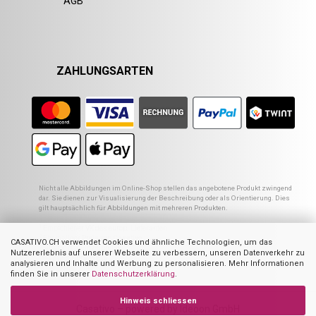
AGB
ZAHLUNGSARTEN
Nicht alle Abbildungen im Online-Shop stellen das angebotene Produkt zwingend
dar. Sie dienen zur Visualisierung der Beschreibung oder als Orientierung. Dies
gilt hauptsächlich für Abbildungen mit mehreren Produkten.
1
Empfohlener VK des europ. Lieferanten
2
Ehemaliger Preis von Casativo
CASATIVO.CH verwendet Cookies und ähnliche Technologien, um das
3
Summe der Einzelpreise
Nutzererlebnis auf unserer Webseite zu verbessern, unseren Datenverkehr zu
4
UVP des Herstellers
analysieren und Inhalte und Werbung zu personalisieren. Mehr Informationen
finden Sie in unserer
Datenschutzerklärung
.
Hinweis schliessen
Casativo – powered by Ideoon GmbH