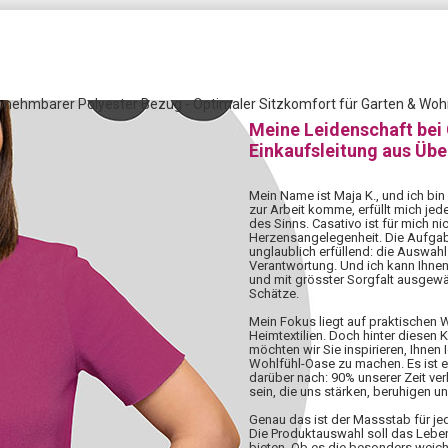
bnehmbarer Polyester Bezug - Optimaler Sitzkomfort für Garten & Woh
Meine Leidenschaft bei
Einkaufsleitung aus Üb
Mein Name ist Maja K., und ich bin
zur Arbeit komme, erfüllt mich jed
des Sinns. Casativo ist für mich nic
Herzensangelegenheit. Die Aufgabe,
unglaublich erfüllend: die Auswahl 
Verantwortung. Und ich kann Ihnen
und mit grösster Sorgfalt ausgewä
Schätze.
Mein Fokus liegt auf praktischen
Heimtextilien. Doch hinter diesen 
möchten wir Sie inspirieren, Ihnen 
Wohlfühl-Oase zu machen. Es ist 
darüber nach: 90% unserer Zeit ve
sein, die uns stärken, beruhigen u
Genau das ist der Massstab für j
Die Produktauswahl soll das Lebe
bieten. Ob es die besonders weiche