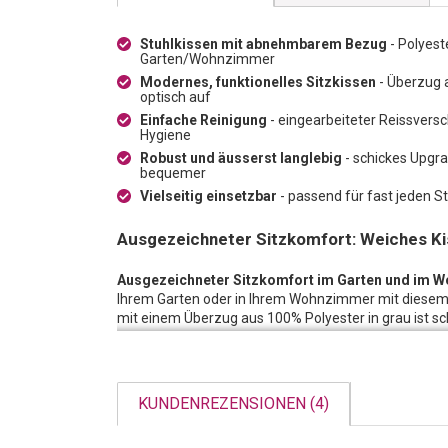
Stuhlkissen mit abnehmbarem Bezug
- Polyest
Garten/Wohnzimmer
Modernes, funktionelles Sitzkissen
- Überzug a
optisch auf
Einfache Reinigung
- eingearbeiteter Reissvers
Hygiene
Robust und äusserst langlebig
- schickes Upgra
bequemer
Vielseitig einsetzbar
- passend für fast jeden Stu
Ausgezeichneter Sitzkomfort: Weiches Kis
Ausgezeichneter Sitzkomfort im Garten und im 
Ihrem Garten oder in Ihrem Wohnzimmer mit diesem
mit einem Überzug aus 100% Polyester in grau ist sch
Sitzgelegenheit mit wenig Mühe sofort auf.
Einfache Reinigung:
Sollte mal etwas daneben gehen
herausnehmen und den Fleck von Hand entfernen. De
KUNDENREZENSIONEN (4)
Macht eine einfache Bank zum Renner:
Eine klassi
kann durch Kissen nicht nur optisch aufgewertet we