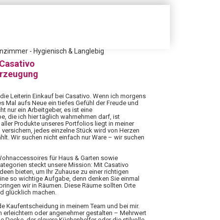
nzimmer - Hygienisch & Langlebig
 Casativo
erzeugung
 die Leiterin Einkauf bei Casativo. Wenn ich morgens
es Mal aufs Neue ein tiefes Gefühl der Freude und
ht nur ein Arbeitgeber, es ist eine
 die ich hier täglich wahrnehmen darf, ist
aller Produkte unseres Portfolios liegt in meiner
 versichern, jedes einzelne Stück wird von Herzen
hlt. Wir suchen nicht einfach nur Ware – wir suchen
 Wohnaccessoires für Haus & Garten sowie
Kategorien steckt unsere Mission: Mit Casativo
Ideen bieten, um Ihr Zuhause zu einer richtigen
eine so wichtige Aufgabe, denn denken Sie einmal
rbringen wir in Räumen. Diese Räume sollten Orte
nd glücklich machen.
ede Kaufentscheidung in meinem Team und bei mir.
n erleichtern oder angenehmer gestalten – Mehrwert
 Decke, der clevere Küchenhelfer oder die stilvolle