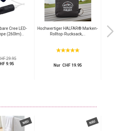
bare Cree LED-
Hochwertiger HALFAR® Marken-
Leistung
pe (260lm)...
Rolltop-Rucksack,...
Tasche
Notfal
1
HF 29.95
statt
HF 9.95
Nur 
Nur CHF 19.95
NEU
NEU