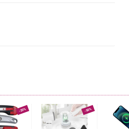
-20%
-50%