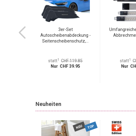
kdose mit 2x
3er-Set
Umfangreiches
port...
Autoscheibenabdeckung -
Abbrechmess
Seitenscheibenschutz,...
1
1
 29.95
statt
CHF 119.85
statt
C
 7.95
Nur CHF 39.95
Nur CH
Neuheiten
TOP
NEU
NEU