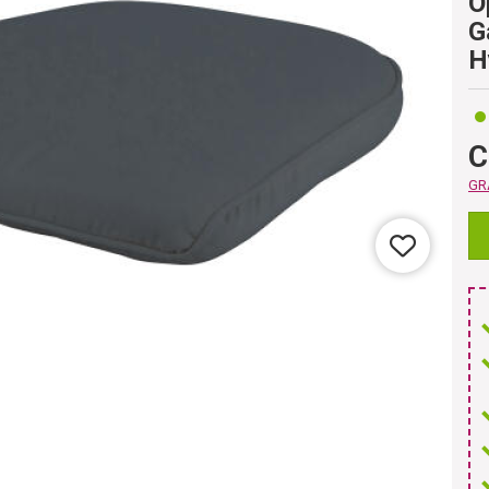
O
G
H
C
GRA