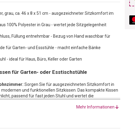
er, grau, ca. 46 x 8 x 51 cm - ausgezeichneter Sitzkomfort im
us 100% Polyester in Grau - wertet jede Sitzgelegenheit
chluss, Füllung entnehmbar - Bezug von Hand waschbar für
de für Garten- und Essstühle - macht einfache Bänke
hl - ideal für Haus, Büro, Keller oder Garten
sen für Garten- oder Esstischstühle
Wohnzimmer:
Sorgen Sie für ausgezeichneten Sitzkomfort in
 modernen und funktionellen Sitzkissen. Das kompakte Kissen
licht, passend für fast jeden Stuhl und wertet die
Mehr Informationen
: Bezug einfach an der Unterseite öffnen, die Füllung
r Bezug sieht danach wieder wie neu aus!
sche Holzbank im Braunton oder gestrichen in weisser Farbe
rden, sie wird zudem äusserst bequem. Das Stuhlkissen ist auch