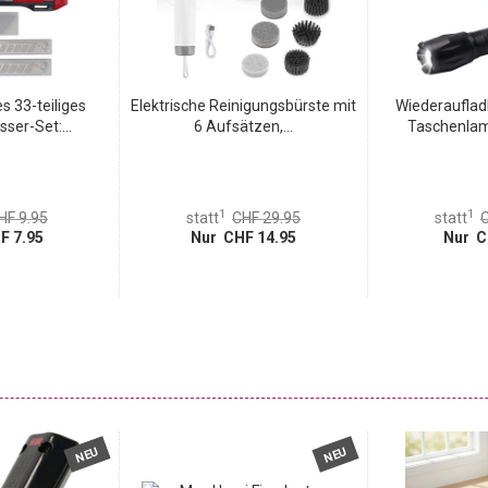
 33-teiliges
Elektrische Reinigungsbürste mit
Wiederauflad
er-Set:...
6 Aufsätzen,...
Taschenlam
1
1
HF 9.95
statt
CHF 29.95
statt
C
F 7.95
Nur CHF 14.95
Nur C
NEU
NEU