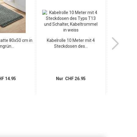
tte 80x50 cm in
Kabelrolle 10 Meter mit 4
Premium Badm
ngrün...
Steckdosen des...
Terr
F 14.95
Nur CHF 26.95
Nur 