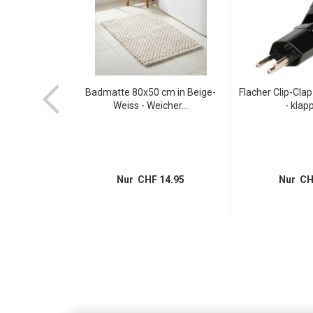
efolie Weisser
Badmatte 80x50 cm in Beige-
Flacher Clip-Cla
derne...
Weiss - Weicher...
- klapp
 5.95
Nur CHF 14.95
Nur CH