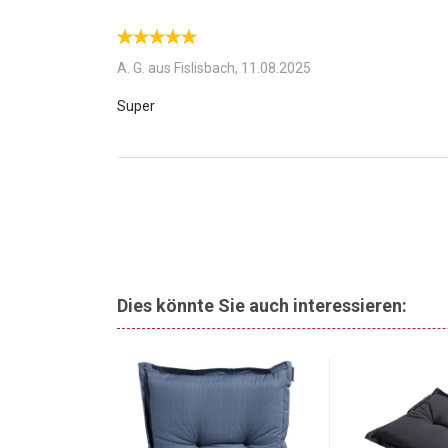
Macht eine einfache Bank zur komfortablen Sitzg
auch auf einer Sitzbank den ultimativen Komfort! Eg
Wohnzimmer - diese Polster werten Ihre Sitzecken s
A. G. aus Fislisbach,
11.08.2025
Dies könnte Sie auch interessieren: