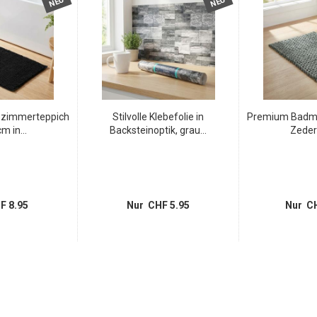
NEU
NEU
ezimmerteppich
Stilvolle Klebefolie in
Premium Badma
m in...
Backsteinoptik, grau...
Zeder
F 8.95
Nur CHF 5.95
Nur CH