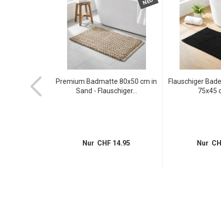
NEU
NEU
kissen mit
Premium Badmatte 80x50 cm in
Flauschiger Bad
x46 cm...
Sand - Flauschiger...
75x45 c
56.95
Nur CHF 14.95
Nur CH