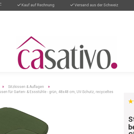
*
Kauf auf Rechnung
Versand aus der Schweiz
»
»
Sitzkissen & Auflagen
ssen für Garten- & Essstühle - grün, 48x48 cm, UV-Schutz, recyceltes
S
b