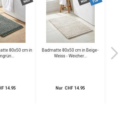
TOP
NEU
NEU
tte 80x50 cm in
Badmatte 80x50 cm in Beige-
Max Hauri F
ngrün...
Weiss - Weicher...
Schuko - 
F 14.95
Nur CHF 14.95
Nur 