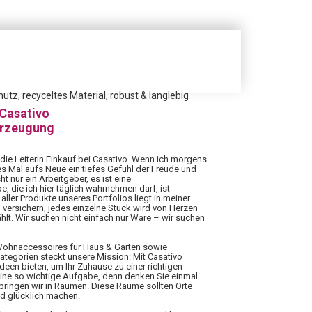
tz, recyceltes Material, robust & langlebig
 Casativo
erzeugung
 die Leiterin Einkauf bei Casativo. Wenn ich morgens
es Mal aufs Neue ein tiefes Gefühl der Freude und
ht nur ein Arbeitgeber, es ist eine
 die ich hier täglich wahrnehmen darf, ist
aller Produkte unseres Portfolios liegt in meiner
 versichern, jedes einzelne Stück wird von Herzen
hlt. Wir suchen nicht einfach nur Ware – wir suchen
 Wohnaccessoires für Haus & Garten sowie
Kategorien steckt unsere Mission: Mit Casativo
Ideen bieten, um Ihr Zuhause zu einer richtigen
eine so wichtige Aufgabe, denn denken Sie einmal
rbringen wir in Räumen. Diese Räume sollten Orte
nd glücklich machen.