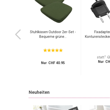
kdose mit 2x
Stuhlkissen Outdoor 2er-Set -
Fixadapte
port...
Bequeme grüne...
Konturenstecker 
1
 29.95
statt
C
 7.95
Nur CH
Nur CHF 40.95
Neuheiten