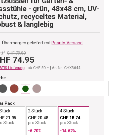
itzkissen für Garten- &
ssstühle - grün, 48x48 cm, UV-
chutz, recyceltes Material,
obust & langlebig
Übermorgen geliefert mit
Priority-Versand
3
tt
CHF 79.80
HF 74.95
TIS Lieferung
- ab CHF 50.– | Art.Nr.: CHX3644
rbe
ar Pack
 Stück
2 Stück
4 Stück
HF 21.95
CHF 20.48
CHF 18.74
ro Stück
pro Stück
pro Stück
-6.70%
-14.62%