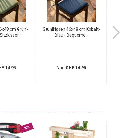
46x48 cm Grün -
Stuhlkissen 46x48 cm Kobalt-
Stuhlkissen 4
itzkissen...
Blau - Bequeme...
Bequeme 
F 14.95
Nur CHF 14.95
Nur 
-20%