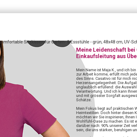
mfortable Sitzkissen für Garten- & Essstühle - grün, 48x48 cm, UV-Schu
Meine Leidenschaft bei
Einkaufsleitung aus Üb
Mein Name ist Maja K., und ich bin
zur Arbeit komme, erfüllt mich jed
des Sinns. Casativo ist für mich nic
Herzensangelegenheit. Die Aufgabe,
unglaublich erfüllend: die Auswahl 
Verantwortung. Und ich kann Ihnen
und mit grösster Sorgfalt ausgewä
Schätze.
Mein Fokus liegt auf praktischen
Heimtextilien. Doch hinter diesen 
möchten wir Sie inspirieren, Ihnen 
Wohlfühl-Oase zu machen. Es ist 
darüber nach: 90% unserer Zeit ve
sein, die uns stärken, beruhigen u