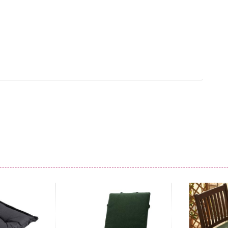
elegenheit:
Erleben Sie mit diesen hochwertigen Stuhlkissen
al ob eine Bank im Garten, auf der Terrasse oder im
tilvoll auf und schaffen eine gemütliche Atmosphäre.