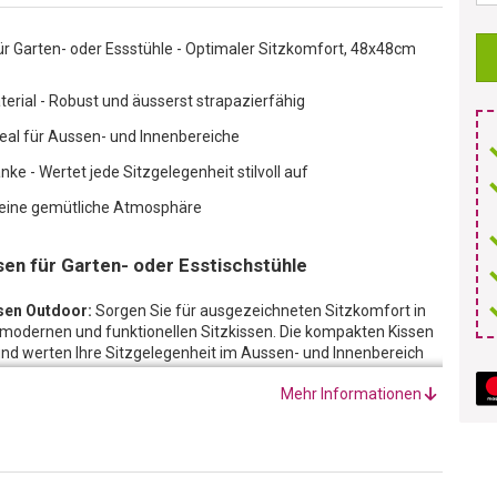
ür Garten- oder Essstühle - Optimaler Sitzkomfort, 48x48cm
terial - Robust und äusserst strapazierfähig
Ideal für Aussen- und Innenbereiche
nke - Wertet jede Sitzgelegenheit stilvoll auf
t eine gemütliche Atmosphäre
sen für Garten- oder Esstischstühle
sen Outdoor:
Sorgen Sie für ausgezeichneten Sitzkomfort in
modernen und funktionellen Sitzkissen. Die kompakten Kissen
l und werten Ihre Sitzgelegenheit im Aussen- und Innenbereich
Mehr Informationen
or sind aus einer äusserst haltbaren, zu 70% recycelten und
e, 45% Polyester und 5% anderes Material - hergestellt. Die
sich weich auf der Haut an und verfügt über einen guten UV-
uch. Das Material ist langlebig und strapazierfähig, die
 begleiten.