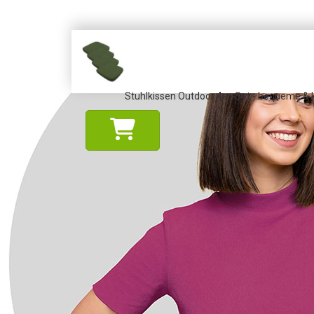
Stuhlkissen Outdoor 4er-Set - bequeme & ko