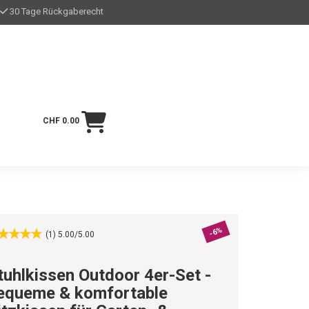
30 Tage Rückgaberecht
CHF 0.00
-6%
(1) 5.00/5.00
tuhlkissen Outdoor 4er-Set -
equeme & komfortable