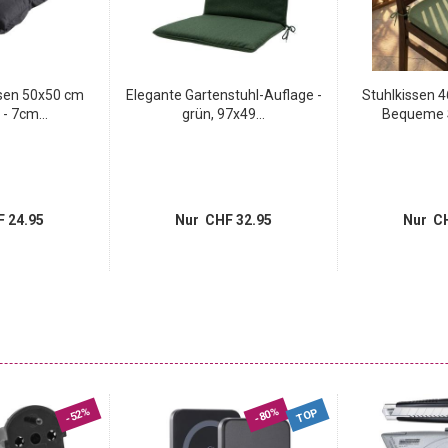
ssen 50x50 cm
Elegante Gartenstuhl-Auflage -
Stuhlkissen 
- 7cm...
grün, 97x49...
Bequeme S
 24.95
Nur CHF 32.95
Nur CH
-52%
-80%
TOP