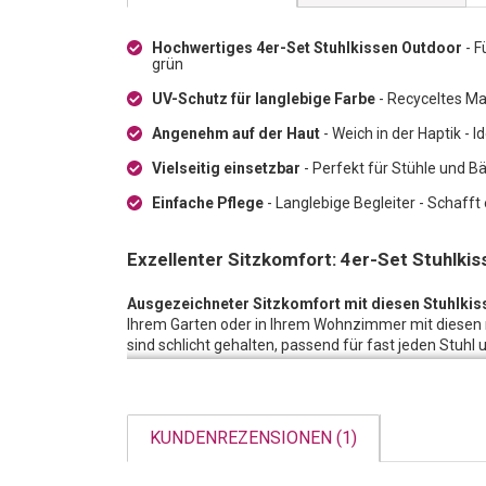
Hochwertiges 4er-Set Stuhlkissen Outdoor
- F
grün
UV-Schutz für langlebige Farbe
- Recyceltes Ma
Angenehm auf der Haut
- Weich in der Haptik - 
Vielseitig einsetzbar
- Perfekt für Stühle und Bä
Einfache Pflege
- Langlebige Begleiter - Schaff
Exzellenter Sitzkomfort: 4er-Set Stuhlkis
Ausgezeichneter Sitzkomfort mit diesen Stuhlkis
Ihrem Garten oder in Ihrem Wohnzimmer mit diesen 
sind schlicht gehalten, passend für fast jeden Stuh
mit wenig Mühe sofort auf.
Hochwertige Verarbeitung:
Diese Stuhlkissen Outdo
hervorragenden Material-Kombination - 50% Baumwoll
KUNDENREZENSIONEN (1)
Zusammensetzung ist angenehm in der Haptik, fühlt 
Schutz, die Farbe verblasst erst nach längerem Gebra
Sitzkissen werden Sie daher über viele Jahre hinweg