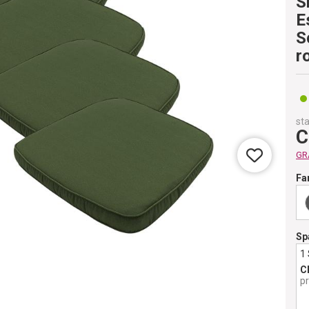
S
E
S
r
sta
C
GRA
Fa
Sp
1
C
p