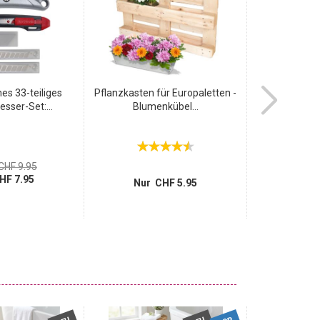
es 33-teiliges
Pflanzkasten für Europaletten -
LED Streifen
sser-Set:...
Blumenkübel...
150 L
1
CHF 9.95
statt
HF 7.95
Nur 
Nur CHF 5.95