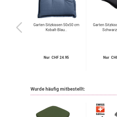
flage taupe
Garten Sitzkissen 50x50 cm
Garten Sitzki
Weiches...
Kobalt-Blau...
Schwarz 
37.95
Nur CHF 24.95
Nur CHF
Wurde häufig mitbestellt:
-73%