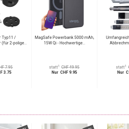
r Typ11 /
MagSafe Powerbank 5000 mAh,
Umfangreich
(für 2-polige...
15W Qi - Hochwertige...
Abbrechme
1
1
HF 7.95
statt
CHF 49.95
statt
F 3.75
Nur CHF 9.95
Nur C