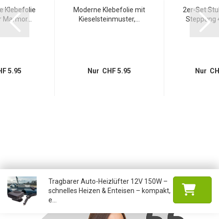
 Klebefolie
Moderne Klebefolie mit
2er-Set Stu
 Marmor...
Kieselsteinmuster,...
Steppung 4
F 5.95
Nur CHF 5.95
Nur CH
Tragbarer Auto-Heizlüfter 12V 150W –
schnelles Heizen & Enteisen – kompakt,
e...