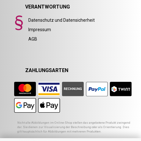
VERANTWORTUNG
Datenschutz und Datensicherheit
Impressum
AGB
ZAHLUNGSARTEN
Nicht alle Abbildungen im Online-Shop stellen das angebotene Produkt zwingend
dar. Sie dienen zur Visualisierung der Beschreibung oder als Orientierung. Dies
gilt hauptsächlich für Abbildungen mit mehreren Produkten.
1
Empfohlener VK des europ. Lieferanten