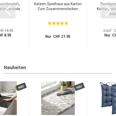
uumbeutel L,
Katzen-Spielhaus aus Karton
Fixadapte
atzsparende...
- Zum Zusammenstecken...
Konturenste
poli
1
HF 19.95
statt
C
F 8.95
Nur CH
Nur CHF 21.95
Neuheiten
NEU
NEU