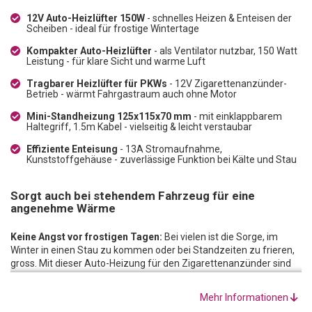
12V Auto-Heizlüfter 150W
- schnelles Heizen & Enteisen der
Scheiben - ideal für frostige Wintertage
Kompakter Auto-Heizlüfter
- als Ventilator nutzbar, 150 Watt
Leistung - für klare Sicht und warme Luft
Tragbarer Heizlüfter für PKWs
- 12V Zigarettenanzünder-
Betrieb - wärmt Fahrgastraum auch ohne Motor
Mini-Standheizung 125x115x70 mm
- mit einklappbarem
Haltegriff, 1.5m Kabel - vielseitig & leicht verstaubar
Effiziente Enteisung
- 13A Stromaufnahme,
Kunststoffgehäuse - zuverlässige Funktion bei Kälte und Stau
Sorgt auch bei stehendem Fahrzeug für eine
angenehme Wärme
Keine Angst vor frostigen Tagen:
Bei vielen ist die Sorge, im
Winter in einen Stau zu kommen oder bei Standzeiten zu frieren,
gross. Mit dieser Auto-Heizung für den Zigarettenanzünder sind
Sie für frostige Tage gerüstet. Denn das Gerät fächert Ihnen auch
dann, wenn der Motor abgestellt wird, noch immer Warmluft zu.
Mehr Informationen
Alternativ kann es im Sommer als Ventilator benutzt werden.