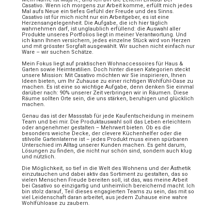
Casativo. Wenn ich morgens zur Arbeit komme, erfüllt mich jedes
Mal aufs Neue ein tiefes Gefühl der Freude und des Sinns.
Casativo ist für mich nicht nur ein Arbeitgeber, es ist eine
Herzensangelegenheit. Die Aufgabe, die ich hier täglich
wahrnehmen darf, ist unglaublich erfüllend: die Auswahl aller
Produkte unseres Portfolios liegt in meiner Verantwortung. Und
ich kann Ihnen versichern, jedes einzelne Stück wird von Herzen
und mit grösster Sorgfalt ausgewählt. Wir suchen nicht einfach nur
Ware – wir suchen Schätze.
Mein Fokus liegt auf praktischen Wohnaccessoires für Haus &
Garten sowie Heimtextilien. Doch hinter diesen Kategorien steckt
unsere Mission: Mit Casativo möchten wir Sie inspirieren, Ihnen
Ideen bieten, um Ihr Zuhause zu einer richtigen Wohlfühl-Oase zu
machen. Es ist eine so wichtige Aufgabe, denn denken Sie einmal
darüber nach: 90% unserer Zeit verbringen wir in Räumen. Diese
Räume sollten Orte sein, die uns stärken, beruhigen und glücklich
machen.
Genau das ist der Massstab für jede Kaufentscheidung in meinem
Team und bei mir. Die Produktauswahl soll das Leben erleichtern
oder angenehmer gestalten – Mehrwert bieten. Ob es die
besonders weiche Decke, der clevere Küchenhelfer oder die
stilvolle Gartenlaterne ist – jedes Produkt muss einen spürbaren
Unterschied im Alltag unserer Kunden machen. Es geht darum,
Lösungen zu finden, die nicht nur schön sind, sondern auch klug
und nützlich.
Die Möglichkeit, so tief in die Welt des Wohnens und der Ästhetik
einzutauchen und dabei aktiv das Sortiment zu gestalten, das so
vielen Menschen Freude bereiten soll, ist das, was meine Arbeit
bei Casativo so einzigartig und unheimlich bereichernd macht. Ich
bin stolz darauf, Teil dieses engagierten Teams zu sein, das mit so
viel Leidenschaft daran arbeitet, aus jedem Zuhause eine wahre
Wohlfühloase zu zaubern.