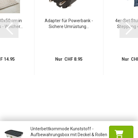
0x50 cm in
Adapter für Powerbank -
4er-Set Stu
- Weicher...
Sichere Umrüstung...
Steppung 4
F 14.95
Nur CHF 8.95
Nur CHF
Unterbettkommode Kunststoff -
Aufbewahrungsbox mit Deckel & Rollen