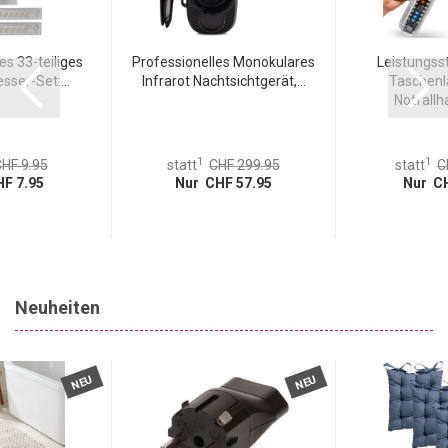
s 33-teiliges
Professionelles Monokulares
Leistungss
ser-Set:...
Infrarot Nachtsichtgerät,...
Taschenl
Notfallh
1
1
HF 9.95
statt
CHF 299.95
statt
C
F 7.95
Nur CHF 57.95
Nur CH
Neuheiten
NEU
NEU