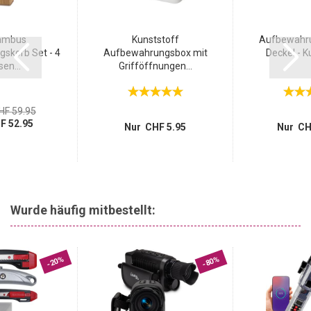
ambus
Kunststoff
Aufbewahru
skorb Set - 4
Aufbewahrungsbox mit
Deckel - Ku
en...
Grifföffnungen...
HF 59.95
F 52.95
Nur CHF 5.95
Nur CH
Wurde häufig mitbestellt:
-20%
-80%