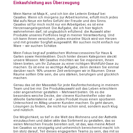
Einkaufsleitung aus Überzeugung
Mein Name ist Maja K., und ich bin die Leiterin Einkauf bei
Casativo. Wenn ich morgens zur Arbeit komme, erfüllt mich jedes
Mal aufs Neue ein tiefes Gefühl der Freude und des Sinns.
Casativo ist für mich nicht nur ein Arbeitgeber, es ist eine
Herzensangelegenheit. Die Aufgabe, die ich hier täglich
wahrnehmen darf, ist unglaublich erfüllend: die Auswahl aller
Produkte unseres Portfolios liegt in meiner Verantwortung. Und
ich kann Ihnen versichern, jedes einzelne Stück wird von Herzen
und mit grösster Sorgfalt ausgewählt. Wir suchen nicht einfach nur
Ware – wir suchen Schätze.
Mein Fokus liegt auf praktischen Wohnaccessoires für Haus &
Garten sowie Heimtextilien. Doch hinter diesen Kategorien steckt
unsere Mission: Mit Casativo möchten wir Sie inspirieren, Ihnen
Ideen bieten, um Ihr Zuhause zu einer richtigen Wohlfühl-Oase zu
machen. Es ist eine so wichtige Aufgabe, denn denken Sie einmal
darüber nach: 90% unserer Zeit verbringen wir in Räumen. Diese
Räume sollten Orte sein, die uns stärken, beruhigen und glücklich
machen.
Genau das ist der Massstab für jede Kaufentscheidung in meinem
Team und bei mir. Die Produktauswahl soll das Leben erleichtern
oder angenehmer gestalten – Mehrwert bieten. Ob es die
besonders weiche Decke, der clevere Küchenhelfer oder die
stilvolle Gartenlaterne ist – jedes Produkt muss einen spürbaren
Unterschied im Alltag unserer Kunden machen. Es geht darum,
Lösungen zu finden, die nicht nur schön sind, sondern auch klug
und nützlich.
Die Möglichkeit, so tief in die Welt des Wohnens und der Ästhetik
einzutauchen und dabei aktiv das Sortiment zu gestalten, das so
vielen Menschen Freude bereiten soll, ist das, was meine Arbeit
bei Casativo so einzigartig und unheimlich bereichernd macht. Ich
bin stolz darauf, Teil dieses engagierten Teams zu sein, das mit so