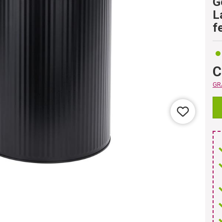
G
L
f
C
GRA