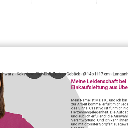
hwarz - Keksdose für Müsli, Zucker, Gebäck - Ø 14 x H 17 cm - Langanh
Meine Leidenschaft bei
Einkaufsleitung aus Üb
Mein Name ist Maja K., und ich bin
zur Arbeit komme, erfüllt mich jed
des Sinns. Casativo ist für mich nic
Herzensangelegenheit. Die Aufgabe,
unglaublich erfüllend: die Auswahl 
Verantwortung. Und ich kann Ihnen
und mit grösster Sorgfalt ausgewä