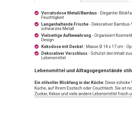
Vorratsdose Metall/Bambus
- Eleganter Blickfa
Feuchtigkeit
Langanhaltende Frische
- Dekorativer Bambus-V
schwarzes Metall
Vielseitige Aufbewahrung
- Organisiert Kosmetik
Design
Keksdose mit Deckel
- Masse Ø 14 x 17 cm - Op
Dekorativer Verschluss
- Schützt den Inhalt zuv
Lebensmittel
Lebensmittel und Alltagsgegenstände stilv
Ein stilvoller Blickfang in der Küche:
Diese schicke V
Küche, auf Ihrem Esstisch oder Couchtisch. Sie ist ni
Zucker, Kekse und viele andere Lebensmittel frisch u
Langanhaltende Frische:
Lebensmittel bleiben länge
Verschluss der Vorratsdose eine interessante Note
verleiht, die sich nahtlos in jede Umgebung einfügt.
Vielseitig einsetzbar:
Diese bezaubernde Vorratsdos
auch außerhalb der Küche eine dekorative Aufbewah