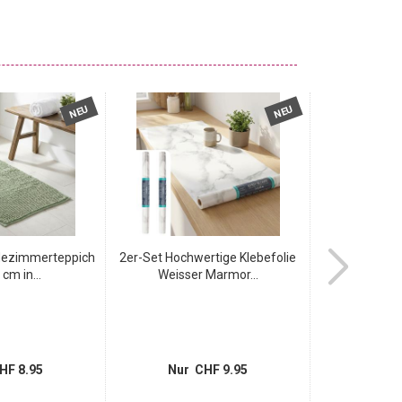
NEU
NEU
dezimmerteppich
2er-Set Hochwertige Klebefolie
Badmatte 80
cm in...
Weisser Marmor...
Weiss -
HF 8.95
Nur CHF 9.95
Nur 