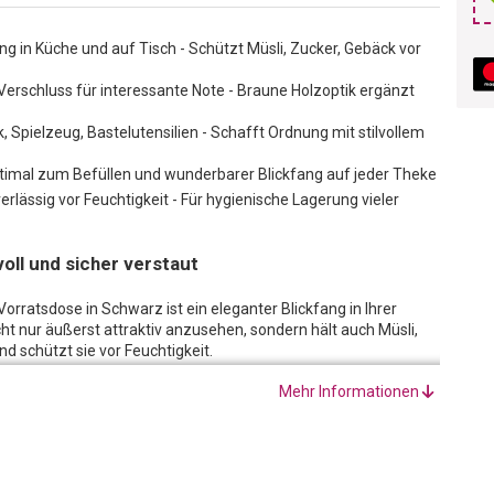
ng in Küche und auf Tisch - Schützt Müsli, Zucker, Gebäck vor
erschluss für interessante Note - Braune Holzoptik ergänzt
, Spielzeug, Bastelutensilien - Schafft Ordnung mit stilvollem
timal zum Befüllen und wunderbarer Blickfang auf jeder Theke
erlässig vor Feuchtigkeit - Für hygienische Lagerung vieler
oll und sicher verstaut
orratsdose in Schwarz ist ein eleganter Blickfang in Ihrer
cht nur äußerst attraktiv anzusehen, sondern hält auch Müsli,
nd schützt sie vor Feuchtigkeit.
r frisch und lecker. Zusätzlich verleiht der dekorative Bambus-
Mehr Informationen
, da die braune Holzoptik dem Schwarz eine dezente Nuance
e bringt Abwechslung in Ihre eigenen vier Wände und bietet
rungsmöglichkeit. In der Vorratsdose können nahezu alle