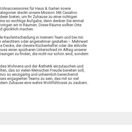
 Wohnaccessoires für Haus & Garten sowie
Kategorien steckt unsere Mission: Mit Casativo
Ideen bieten, um Ihr Zuhause zu einer richtigen
eine so wichtige Aufgabe, denn denken Sie einmal
rbringen wir in Räumen. Diese Räume sollten Orte
nd glücklich machen.
ede Kaufentscheidung in meinem Team und bei mir.
n erleichtern oder angenehmer gestalten – Mehrwert
 Decke, der clevere Küchenhelfer oder die stilvolle
 muss einen spürbaren Unterschied im Alltag unserer
ungen zu finden, die nicht nur schön sind, sondern
elt des Wohnens und der Ästhetik einzutauchen und
lten, das so vielen Menschen Freude bereiten soll,
tivo so einzigartig und unheimlich bereichernd
ieses engagierten Teams zu sein, das mit so viel
 jedem Zuhause eine wahre Wohlfühloase zu zaubern.