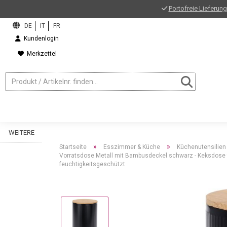
Portofreie Lieferung
Kundenlogin
Merkzettel
WEITERE
»
»
Startseite
Esszimmer & Küche
Küchenutensilien
Vorratsdose Metall mit Bambusdeckel schwarz - Keksdose fü
feuchtigkeitsgeschützt