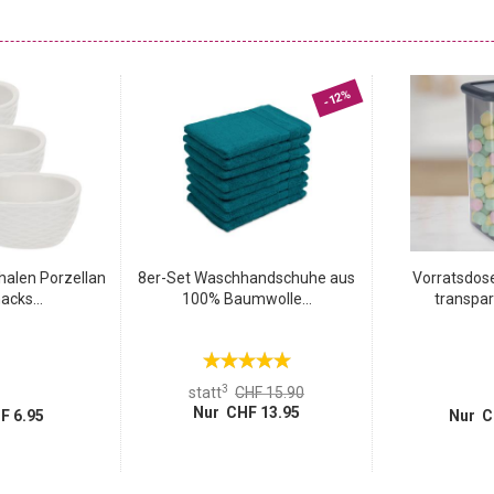
Tischen, Kommoden oder dem Boden herumliegen würden.
euge, Bastelutensilien und vieles mehr aus dem Sichtfeld und
gsbild.
-12%
halen Porzellan
8er-Set Waschhandschuhe aus
Vorratsdose
acks...
100% Baumwolle...
transpar
3
statt
CHF 15.90
Nur CHF 13.95
F 6.95
Nur C