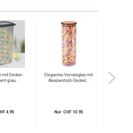
 mit Deckel -
Elegantes Vorratsglas mit
Vorratsdose
ent grau...
Akazienholz-Deckel,...
Muster - 
HF 4.95
Nur CHF 10.95
Nur 