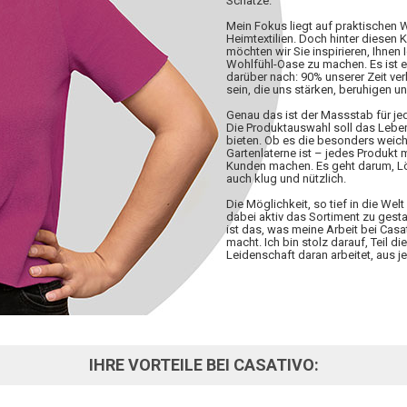
Schätze.
Mein Fokus liegt auf praktischen
Heimtextilien. Doch hinter diesen 
möchten wir Sie inspirieren, Ihnen 
Wohlfühl-Oase zu machen. Es ist 
darüber nach: 90% unserer Zeit ve
sein, die uns stärken, beruhigen u
Genau das ist der Massstab für j
Die Produktauswahl soll das Lebe
bieten. Ob es die besonders weiche
Gartenlaterne ist – jedes Produkt
Kunden machen. Es geht darum, Lös
auch klug und nützlich.
Die Möglichkeit, so tief in die W
dabei aktiv das Sortiment zu gesta
ist das, was meine Arbeit bei Casa
macht. Ich bin stolz darauf, Teil d
Leidenschaft daran arbeitet, aus
IHRE VORTEILE BEI CASATIVO: