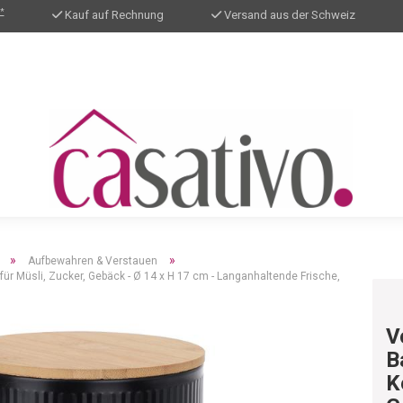
*
Kauf auf Rechnung
Versand aus der Schweiz
»
»
Aufbewahren & Verstauen
r Müsli, Zucker, Gebäck - Ø 14 x H 17 cm - Langanhaltende Frische,
V
B
K