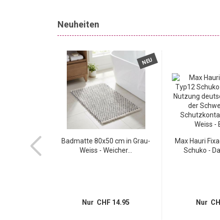
Neuheiten
NEU
NEU
efolie mit
Badmatte 80x50 cm in Grau-
Max Hauri Fix
uster,...
Weiss - Weicher...
Schuko - Da
 5.95
Nur CHF 14.95
Nur CH