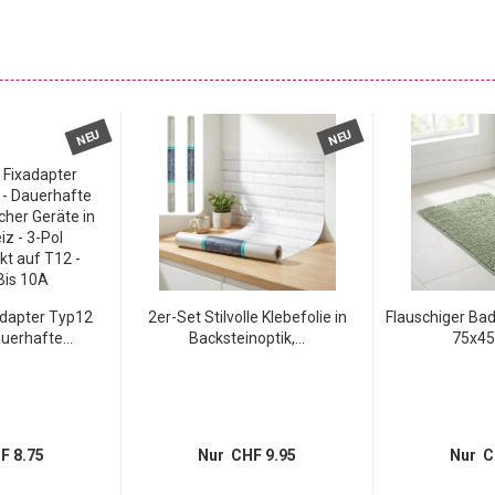
NEU
NEU
adapter Typ12
2er-Set Stilvolle Klebefolie in
Flauschiger Ba
uerhafte...
Backsteinoptik,...
75x45 
F 8.75
Nur CHF 9.95
Nur C