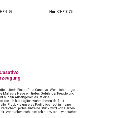
HF 6.95
Nur CHF 8.75
Nur 
 Casativo
erzeugung
 die Leiterin Einkauf bei Casativo. Wenn ich morgens
es Mal aufs Neue ein tiefes Gefühl der Freude und
ht nur ein Arbeitgeber, es ist eine
 die ich hier täglich wahrnehmen darf, ist
aller Produkte unseres Portfolios liegt in meiner
 versichern, jedes einzelne Stück wird von Herzen
hlt. Wir suchen nicht einfach nur Ware – wir suchen