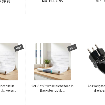
Nur CHF 6.95
Nur C
 39.95
NEU
NEU
ebefolie in
2er-Set Stilvolle Klebefolie in
Abzweigste
ik, weiss...
Backsteinoptik,...
drehbar