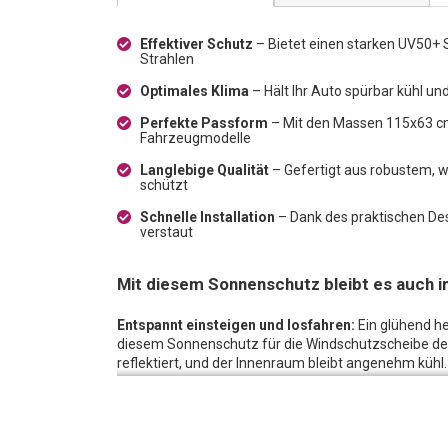
Effektiver Schutz
– Bietet einen starken UV50+ 
Strahlen
Optimales Klima
– Hält Ihr Auto spürbar kühl u
Perfekte Passform
– Mit den Massen 115x63 cm
Fahrzeugmodelle
Langlebige Qualität
– Gefertigt aus robustem, w
schützt
Schnelle Installation
– Dank des praktischen Des
verstaut
Mit diesem Sonnenschutz bleibt es auch 
Entspannt einsteigen und losfahren:
Ein glühend h
diesem Sonnenschutz für die Windschutzscheibe de
reflektiert, und der Innenraum bleibt angenehm kühl
Ist blitzschnell montiert:
Der Sonnenschutz für die 
Ähnlich einem Regenschirm, spannt sich das Produk
an der Frontscheibe montiert werden und schützt d