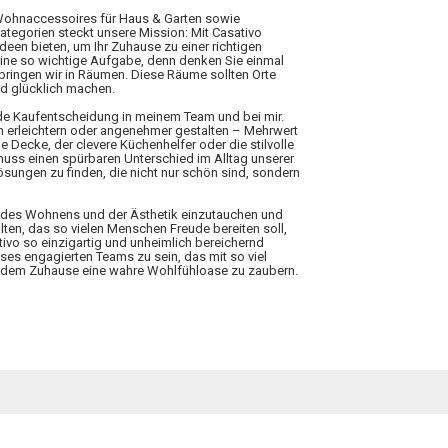
 Wohnaccessoires für Haus & Garten sowie
Kategorien steckt unsere Mission: Mit Casativo
Ideen bieten, um Ihr Zuhause zu einer richtigen
eine so wichtige Aufgabe, denn denken Sie einmal
rbringen wir in Räumen. Diese Räume sollten Orte
nd glücklich machen.
ede Kaufentscheidung in meinem Team und bei mir.
n erleichtern oder angenehmer gestalten – Mehrwert
 Decke, der clevere Küchenhelfer oder die stilvolle
 muss einen spürbaren Unterschied im Alltag unserer
ungen zu finden, die nicht nur schön sind, sondern
elt des Wohnens und der Ästhetik einzutauchen und
lten, das so vielen Menschen Freude bereiten soll,
tivo so einzigartig und unheimlich bereichernd
ieses engagierten Teams zu sein, das mit so viel
 jedem Zuhause eine wahre Wohlfühloase zu zaubern.