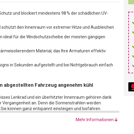
Schutz und blockiert mindestens 98 % der schädlichen UV-
nd schützt den Innenraum vor extremer Hitze und Ausbleichen
 ideal für die Windschutzscheibe der meisten gängigen
ärmeisolierendem Material, das Ihre Armaturen effektiv
igns in Sekunden aufgestellt und bei Nichtgebrauch einfach
im abgestellten Fahrzeug angenehm kühl
eisses Lenkrad und ein überhitzter Innenraum gehören dank
r Vergangenheit an. Denn die Sonnenstrahlen werden
. Sie können ganz entspannt einsteigen und losfahren.
Windschutzscheibe ist mit wenigen Handgriffen montiert.
Mehr Informationen
t via Druckknopf auf. Danach muss der Sonnenschutz nur noch
anach Armaturenbrett und Lenkrad vor Hitze und einem