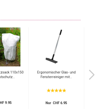
tzsack 110x150
Ergonomischer Glas- und
Hoc
stschutz...
Fensterreiniger mit...
Pflanzenschutz
1
statt
Nur 
HF 9.95
Nur CHF 6.95