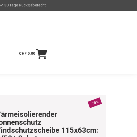
30 Tage Rückgaberecht
CHF 0.00
-50%
ärmeisolierender
onnenschutz
indschutzscheibe 115x63cm: