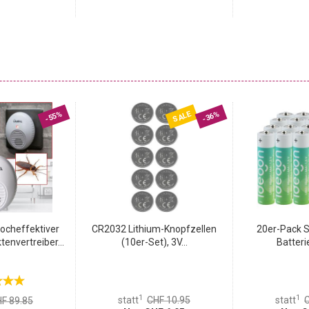
SALE
-55%
-36%
ocheffektiver
CR2032 Lithium-Knopfzellen
20er-Pack S
tenvertreiber...
(10er-Set), 3V...
Batteri
1
1
statt
CHF 10.95
statt
C
F 89.85