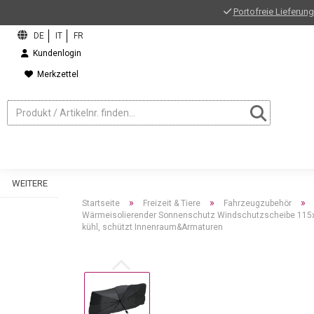
Portofreie Lieferung
Kundenlogin
Merkzettel
WEITERE
»
»
»
Startseite
Freizeit & Tiere
Fahrzeugzubehör
Wärmeisolierender Sonnenschutz Windschutzscheibe 115x
kühl, schützt Innenraum&Armaturen