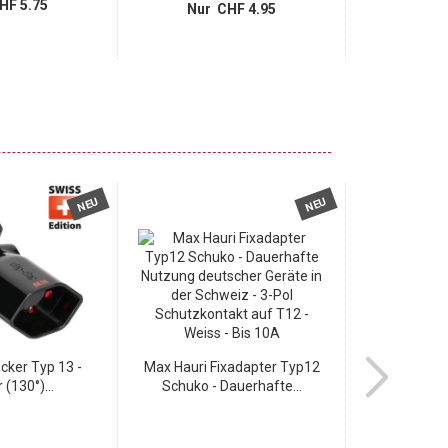
HF 5.75
Nur 
Nur CHF 4.95
NEU
NEU
cker Typ 13 -
Max Hauri Fixadapter Typ12
Abzweigstec
 (130°)...
Schuko - Dauerhafte...
Mehrfac