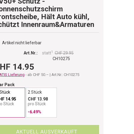
V50+ Schutz -
onnenschutzschirm
rontscheibe, Hält Auto kühl,
chützt Innenraum&Armaturen
Artikel nicht lieferbar
1
Art.Nr.:
statt
CHF 29.95
CH10275
HF 14.95
TIS Lieferung
- ab CHF 50.– | Art.Nr.: CH10275
ar Pack
 Stück
2 Stück
HF 14.95
CHF 13.98
ro Stück
pro Stück
-6.49%
AKTUELL AUSVERKAUFT