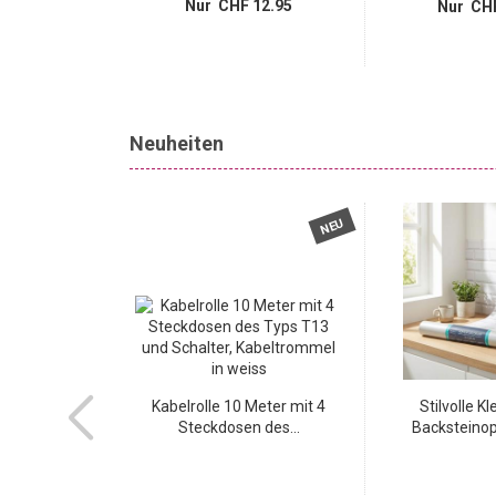
Nur CHF 12.95
Nur CHF
12.95
Neuheiten
NEU
NEU
e 80x50 cm in
Kabelrolle 10 Meter mit 4
Stilvolle Kl
chiger...
Steckdosen des...
Backsteinopt