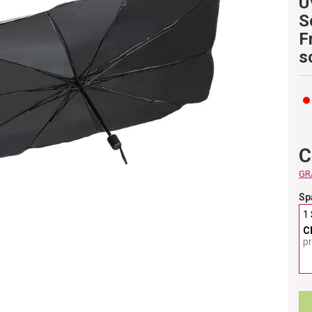
U
S
F
s
C
GRA
Sp
1
C
p