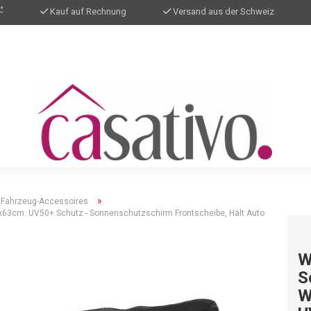
*
Kauf auf Rechnung
Versand aus der Schweiz
»
Fahrzeug-Accessoires
63cm: UV50+ Schutz - Sonnenschutzschirm Frontscheibe, Hält Auto
W
S
W