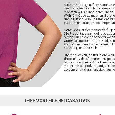
Mein Fokus liegt auf praktischen
Heimtextilien. Doch hinter diesen 
möchten wir Sie inspirieren, Ihnen 
Wohlfühl-Oase zu machen. Es ist 
darüber nach: 90% unserer Zeit ve
sein, die uns stärken, beruhigen u
Genau das ist der Massstab für j
Die Produktauswahl soll das Lebe
bieten. Ob es die besonders weiche
Gartenlaterne ist – jedes Produkt
Kunden machen. Es geht darum, Lös
auch klug und nützlich.
Die Möglichkeit, so tief in die W
dabei aktiv das Sortiment zu gesta
ist das, was meine Arbeit bei Casa
macht. Ich bin stolz darauf, Teil d
Leidenschaft daran arbeitet, aus
IHRE VORTEILE BEI CASATIVO: