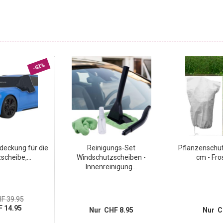
 ein Sonnenschutz, der gleichzeitig neugierige Blicke
em Einsatz zusammenfalten und kann dadurch in seiner
staut werden.
-62%
eckung für die
Reinigungs-Set
Pflanzenschu
cheibe,...
Windschutzscheiben -
cm - Fro
Innenreinigung...
F 39.95
 14.95
Nur CHF 8.95
Nur C