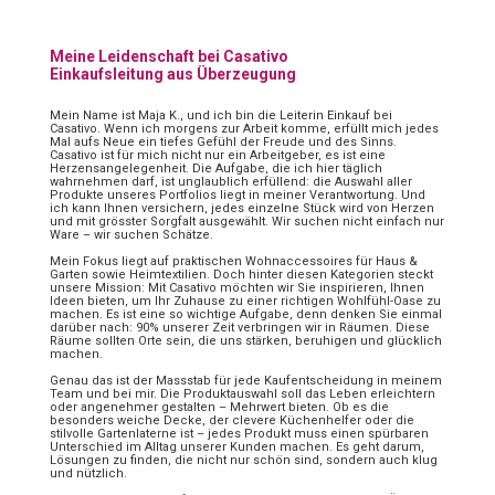
Meine Leidenschaft bei Casativo
Einkaufsleitung aus Überzeugung
Mein Name ist Maja K., und ich bin die Leiterin Einkauf bei
Casativo. Wenn ich morgens zur Arbeit komme, erfüllt mich jedes
Mal aufs Neue ein tiefes Gefühl der Freude und des Sinns.
Casativo ist für mich nicht nur ein Arbeitgeber, es ist eine
Herzensangelegenheit. Die Aufgabe, die ich hier täglich
wahrnehmen darf, ist unglaublich erfüllend: die Auswahl aller
Produkte unseres Portfolios liegt in meiner Verantwortung. Und
ich kann Ihnen versichern, jedes einzelne Stück wird von Herzen
und mit grösster Sorgfalt ausgewählt. Wir suchen nicht einfach nur
Ware – wir suchen Schätze.
Mein Fokus liegt auf praktischen Wohnaccessoires für Haus &
Garten sowie Heimtextilien. Doch hinter diesen Kategorien steckt
unsere Mission: Mit Casativo möchten wir Sie inspirieren, Ihnen
Ideen bieten, um Ihr Zuhause zu einer richtigen Wohlfühl-Oase zu
machen. Es ist eine so wichtige Aufgabe, denn denken Sie einmal
darüber nach: 90% unserer Zeit verbringen wir in Räumen. Diese
Räume sollten Orte sein, die uns stärken, beruhigen und glücklich
machen.
Genau das ist der Massstab für jede Kaufentscheidung in meinem
Team und bei mir. Die Produktauswahl soll das Leben erleichtern
oder angenehmer gestalten – Mehrwert bieten. Ob es die
besonders weiche Decke, der clevere Küchenhelfer oder die
stilvolle Gartenlaterne ist – jedes Produkt muss einen spürbaren
Unterschied im Alltag unserer Kunden machen. Es geht darum,
Lösungen zu finden, die nicht nur schön sind, sondern auch klug
und nützlich.