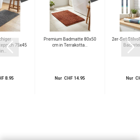
chiger
Premium Badmatte 80x50
2er-Set Stilvol
eppich 75x45
cm in Terrakotta...
Backstein
n...
F 8.95
Nur CHF 14.95
Nur CH