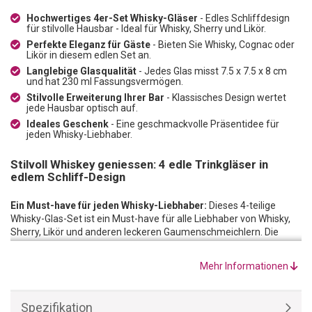
Hochwertiges 4er-Set Whisky-Gläser
- Edles Schliffdesign
für stilvolle Hausbar - Ideal für Whisky, Sherry und Likör.
Perfekte Eleganz für Gäste
- Bieten Sie Whisky, Cognac oder
Likör in diesem edlen Set an.
Langlebige Glasqualität
- Jedes Glas misst 7.5 x 7.5 x 8 cm
und hat 230 ml Fassungsvermögen.
Stilvolle Erweiterung Ihrer Bar
- Klassisches Design wertet
jede Hausbar optisch auf.
Ideales Geschenk
- Eine geschmackvolle Präsentidee für
jeden Whisky-Liebhaber.
Stilvoll Whiskey geniessen: 4 edle Trinkgläser in
edlem Schliff-Design
Ein Must-have für jeden Whisky-Liebhaber:
Dieses 4-teilige
Whisky-Glas-Set ist ein Must-have für alle Liebhaber von Whisky,
Sherry, Likör und anderen leckeren Gaumenschmeichlern. Die
Gläser strahlen im besonderen Schliffdesign hochwertige Eleganz
aus. Erweitern Sie Ihre Hausbar um dieses stilvolle Set im klassisch
Mehr Informationen
edlen Design!
P
erfekter Abend mit Gästen:
Offerieren Sie Ihren Gästen Whisky,
Cognac oder Likör in diesem edlen Set und verleihen Sie Ihrem
Spezifikation