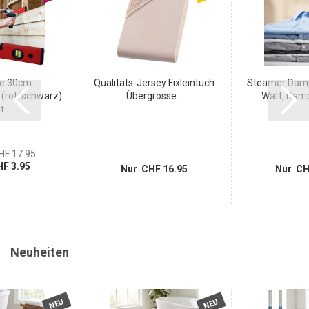
e 30cm
Qualitäts-Jersey Fixleintuch
Steamer Damp
(rot/schwarz)
Übergrösse...
Watt, Dampf
...
HF 17.95
F 3.95
Nur CHF 16.95
Nur CH
Neuheiten
NEU
NEU