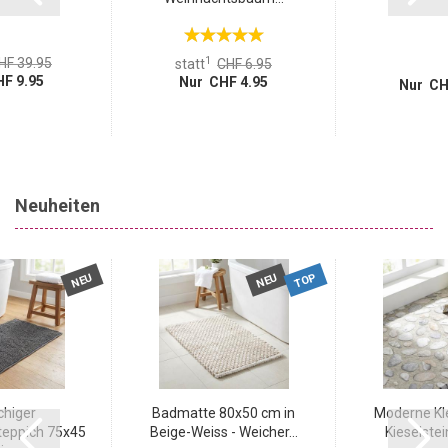
Schlafzimmer oder Home-Office setzt es beeindruckende
Akzente und sorgt für ein cooles Wohnambiente.
1
HF 39.95
statt
CHF 6.95
F 9.95
Nur CHF 4.95
Nur CH
Neuheiten
TOP
NEU
NEU
chiger
Badmatte 80x50 cm in
Moderne Kle
eppich 75x45
Beige-Weiss - Weicher...
Kieselstei