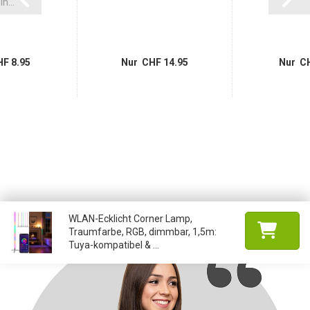
n...
F 8.95
Nur CHF 14.95
Nur CH
WLAN-Ecklicht Corner Lamp,
Traumfarbe, RGB, dimmbar, 1,5m:
Tuya-kompatibel & ...