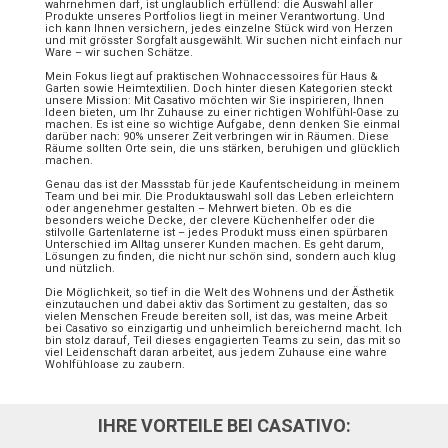
wahrnehmen darf, ist unglaublich erfüllend: die Auswahl aller
Produkte unseres Portfolios liegt in meiner Verantwortung. Und
ich kann Ihnen versichern, jedes einzelne Stück wird von Herzen
und mit grösster Sorgfalt ausgewählt. Wir suchen nicht einfach nur
Ware – wir suchen Schätze.
Mein Fokus liegt auf praktischen Wohnaccessoires für Haus &
Garten sowie Heimtextilien. Doch hinter diesen Kategorien steckt
unsere Mission: Mit Casativo möchten wir Sie inspirieren, Ihnen
Ideen bieten, um Ihr Zuhause zu einer richtigen Wohlfühl-Oase zu
machen. Es ist eine so wichtige Aufgabe, denn denken Sie einmal
darüber nach: 90% unserer Zeit verbringen wir in Räumen. Diese
Räume sollten Orte sein, die uns stärken, beruhigen und glücklich
machen.
Genau das ist der Massstab für jede Kaufentscheidung in meinem
Team und bei mir. Die Produktauswahl soll das Leben erleichtern
oder angenehmer gestalten – Mehrwert bieten. Ob es die
besonders weiche Decke, der clevere Küchenhelfer oder die
stilvolle Gartenlaterne ist – jedes Produkt muss einen spürbaren
Unterschied im Alltag unserer Kunden machen. Es geht darum,
Lösungen zu finden, die nicht nur schön sind, sondern auch klug
und nützlich.
Die Möglichkeit, so tief in die Welt des Wohnens und der Ästhetik
einzutauchen und dabei aktiv das Sortiment zu gestalten, das so
vielen Menschen Freude bereiten soll, ist das, was meine Arbeit
bei Casativo so einzigartig und unheimlich bereichernd macht. Ich
bin stolz darauf, Teil dieses engagierten Teams zu sein, das mit so
viel Leidenschaft daran arbeitet, aus jedem Zuhause eine wahre
Wohlfühloase zu zaubern.
IHRE VORTEILE BEI CASATIVO: