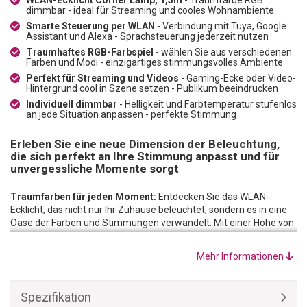
dimmbar - ideal für Streaming und cooles Wohnambiente
Smarte Steuerung per WLAN
- Verbindung mit Tuya, Google
Assistant und Alexa - Sprachsteuerung jederzeit nutzen
Traumhaftes RGB-Farbspiel
- wählen Sie aus verschiedenen
Farben und Modi - einzigartiges stimmungsvolles Ambiente
Perfekt für Streaming und Videos
- Gaming-Ecke oder Video-
Hintergrund cool in Szene setzen - Publikum beeindrucken
Individuell dimmbar
- Helligkeit und Farbtemperatur stufenlos
an jede Situation anpassen - perfekte Stimmung
Erleben Sie eine neue Dimension der Beleuchtung,
die sich perfekt an Ihre Stimmung anpasst und für
unvergessliche Momente sorgt
Traumfarben für jeden Moment:
Entdecken Sie das WLAN-
Ecklicht, das nicht nur Ihr Zuhause beleuchtet, sondern es in eine
Oase der Farben und Stimmungen verwandelt. Mit einer Höhe von
1,5 Metern fügt sich dieses elegante Ecklicht nahtlos in jede Ecke
Ihres Raumes ein, ohne viel Platz zu beanspruchen. Tauchen Sie
Mehr Informationen
ein in eine Welt voller Farben. Dank der Traumfarben-Funktion
können Sie faszinierende, mehrfarbige Effekte erzeugen, bei
denen mehrere Farben gleichzeitig fliessend ineinander
Spezifikation
übergehen. Ob Sie eine entspannte Atmosphäre nach einem