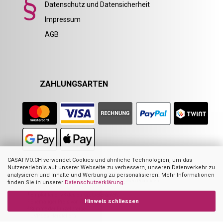
Datenschutz und Datensicherheit
Impressum
AGB
ZAHLUNGSARTEN
CASATIVO.CH verwendet Cookies und ähnliche Technologien, um das
Nicht alle Abbildungen im Online-Shop stellen das angebotene Produkt zwingend
Nutzererlebnis auf unserer Webseite zu verbessern, unseren Datenverkehr zu
dar. Sie dienen zur Visualisierung der Beschreibung oder als Orientierung. Dies
analysieren und Inhalte und Werbung zu personalisieren. Mehr Informationen
gilt hauptsächlich für Abbildungen mit mehreren Produkten.
finden Sie in unserer
Datenschutzerklärung
.
1
Empfohlener VK des europ. Lieferanten
Hinweis schliessen
2
Ehemaliger Preis von Casativo
3
Summe der Einzelpreise
4
UVP des Herstellers