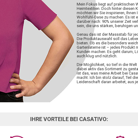
Mein Fokus liegt auf praktischen
Heimtextilien. Doch hinter diesen 
möchten wir Sie inspirieren, Ihnen 
Wohlfühl-Oase zu machen. Es ist 
darüber nach: 90% unserer Zeit ve
sein, die uns stärken, beruhigen u
Genau das ist der Massstab für j
Die Produktauswahl soll das Lebe
bieten. Ob es die besonders weiche
Gartenlaterne ist – jedes Produkt
Kunden machen. Es geht darum, Lös
auch klug und nützlich.
Die Möglichkeit, so tief in die W
dabei aktiv das Sortiment zu gesta
ist das, was meine Arbeit bei Casa
macht. Ich bin stolz darauf, Teil d
Leidenschaft daran arbeitet, aus
IHRE VORTEILE BEI CASATIVO: