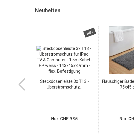
Neuheiten
NEU
NEU
Klebefolie
Steckdosenleiste 3x T13 -
Flauschiger Bad
armor...
Überstromschutz...
75x45 c
 5.95
Nur CHF 9.95
Nur CH