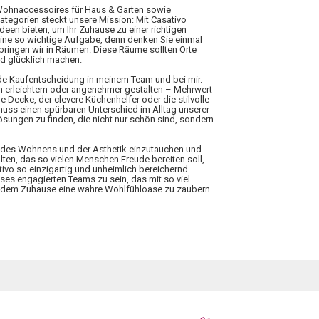
 Wohnaccessoires für Haus & Garten sowie
Kategorien steckt unsere Mission: Mit Casativo
Ideen bieten, um Ihr Zuhause zu einer richtigen
eine so wichtige Aufgabe, denn denken Sie einmal
rbringen wir in Räumen. Diese Räume sollten Orte
nd glücklich machen.
ede Kaufentscheidung in meinem Team und bei mir.
n erleichtern oder angenehmer gestalten – Mehrwert
 Decke, der clevere Küchenhelfer oder die stilvolle
 muss einen spürbaren Unterschied im Alltag unserer
ungen zu finden, die nicht nur schön sind, sondern
elt des Wohnens und der Ästhetik einzutauchen und
lten, das so vielen Menschen Freude bereiten soll,
tivo so einzigartig und unheimlich bereichernd
ieses engagierten Teams zu sein, das mit so viel
 jedem Zuhause eine wahre Wohlfühloase zu zaubern.