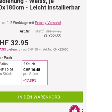
edienung - Weiss, je
0x180cm - Leicht installierbar
ca. 1-2 Werktage mit
Priority-Versand
3
Art.Nr.:
statt
CHF 51.90
CHX22655
HF 32.95
TIS Lieferung
- ab CHF 50.– | Art.Nr.: CHX22655
ar Pack
 Stück
2 Stück
HF 19.95
CHF 16.48
ro Stück
pro Stück
-17.39%
IN DEN WARENKORB