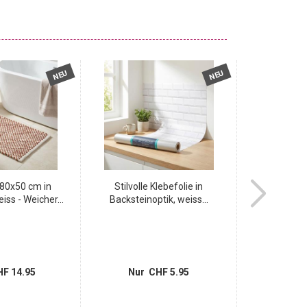
NEU
NEU
80x50 cm in
Stilvolle Klebefolie in
Badmatte 80
iss - Weicher...
Backsteinoptik, weiss...
Weiss -
F 14.95
Nur CHF 5.95
Nur 