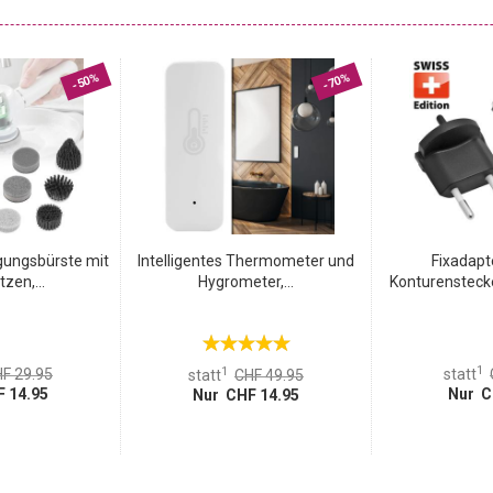
durchlässig ist, kann er auch tagsüber ganz oder auch nur
gen Sie die Lamellen mit dem praktischen Wendestab. Die
Mitfahrer in der Nähe Ihres Hauses in den Feierabend? Schnell
 Einflüssen, die Ihre tägliche Routine stören könnten.
-50%
-70%
igungsbürste mit
Intelligentes Thermometer und
Fixadapt
zen,...
Hygrometer,...
Konturenstecker
1
1
F 29.95
statt
statt
CHF 49.95
 14.95
Nur C
Nur CHF 14.95