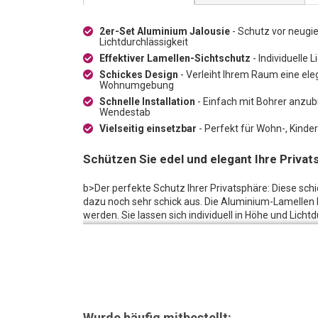
2er-Set Aluminium Jalousie
- Schutz vor neugie
Lichtdurchlässigkeit
Effektiver Lamellen-Sichtschutz
- Individuelle 
Schickes Design
- Verleiht Ihrem Raum eine el
Wohnumgebung
Schnelle Installation
- Einfach mit Bohrer anzu
Wendestab
Vielseitig einsetzbar
- Perfekt für Wohn-, Kinde
Schützen Sie edel und elegant Ihre Privat
b>Der perfekte Schutz Ihrer Privatsphäre: Diese sch
dazu noch sehr schick aus. Die Aluminium-Lamellen
werden. Sie lassen sich individuell in Höhe und Licht
Lamellen-Sichtschutz-Komfort. Schnell mit Hilfe ei
Einsatz kommen. Einfacher kann die Privatsphäre Ihr
S
chaffen Sie Gemütlichkeit:
Das schicke Lamellen-D
lässt die gesamte Wohnumgebung modern und edel wi
oder dem Bad - dieser praktische Sichtschutz wird da
eigenen vier Wänden fühlen.
Wurde häufig mitbestellt: