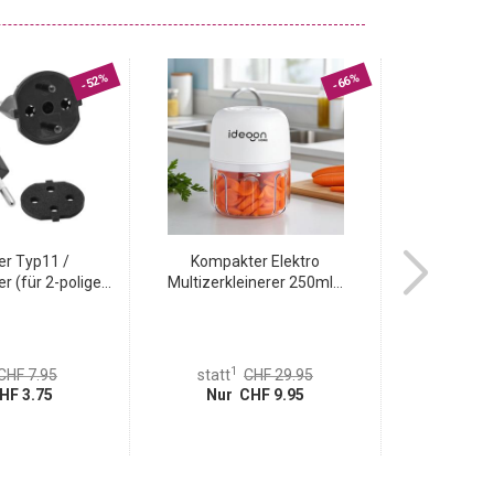
-52%
-66%
er Typ11 /
Kompakter Elektro
Praktischer 2
 (für 2-polige...
Multizerkleinerer 250ml...
nass-
1
1
CHF 7.95
statt
CHF 29.95
statt
HF 3.75
Nur CHF 9.95
Nur 