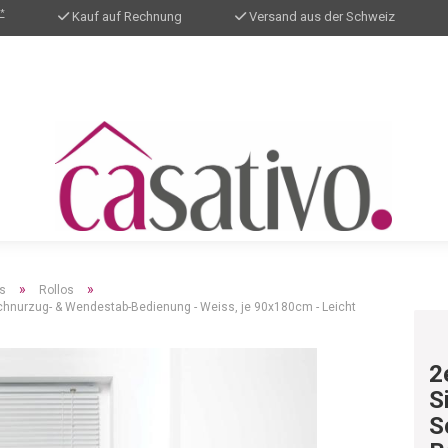
*
Kauf auf Rechnung
Versand aus der Schweiz
»
»
s
Rollos
 Schnurzug- & Wendestab-Bedienung - Weiss, je 90x180cm - Leicht
2
S
S