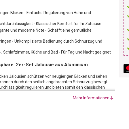
rigen Blicken - Einfache Regulierung von Höhe und
Lichtdurchlässigkeit - Klassischer Komfort für Ihr Zuhause
egante und moderne Note - Schafft eine gemütliche
bringen - Unkomplizierte Bedienung durch Schnurzug und
r-, Schlafzimmer, Küche und Bad - Für Tag und Nacht geeignet
sphäre: 2er-Set Jalousie aus Aluminium
icken Jalousien schützen vor neugierigen Blicken und sehen
 können durch den seitlich angebrachten Schnurzug bewegt
durchlässigkeit regulieren und bieten somit den klassischen
nes Bohrers angebracht, können die Jalousien sofort zum
Mehr Informationen
er Familie nicht geschützt werden!
esign verleiht Ihrem Raum eine elegante, dekorative Note und
rken. Egal ob im Wohn-, Kinder-, Schlafzimmer, in der Küche
für sorgen, dass Sie sich sicher und noch wohler in Ihren