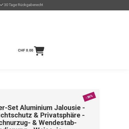
30 Tage Rückgaberecht
CHF 0.00
-36%
er-Set Aluminium Jalousie -
ichtschutz & Privatsphäre -
chnurzug- & Wendestab-