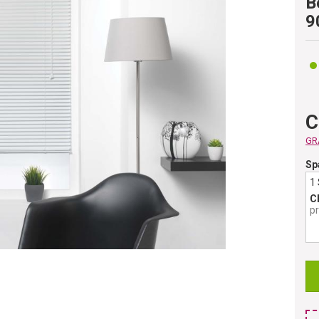
B
9
C
GRA
Sp
1
C
p