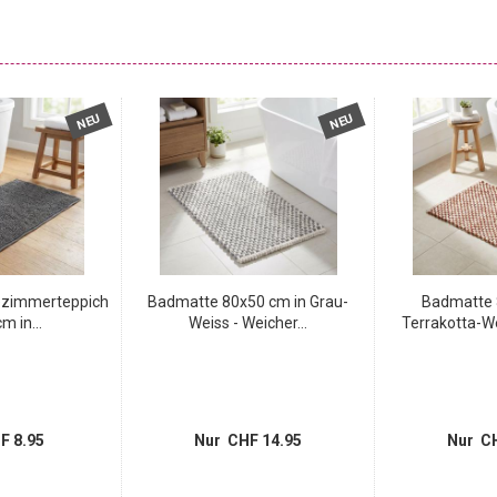
NEU
NEU
ezimmerteppich
Badmatte 80x50 cm in Grau-
Badmatte 
m in...
Weiss - Weicher...
Terrakotta-We
F 8.95
Nur CHF 14.95
Nur CH