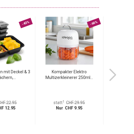
-43%
-66%
n mit Deckel & 3
Kompakter Elektro
Fixadap
chern,...
Multizerkleinerer 250ml...
Konturenstecke
1
1
HF 22.95
statt
CHF 29.95
statt
F 12.95
Nur CHF 9.95
Nur 