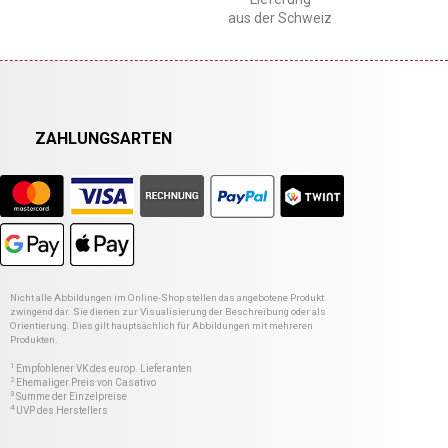
aus der Schweiz
ZAHLUNGSARTEN
Nicht alle Abbildungen im Online-Shop stellen das angebotene Produkt
zwingend dar. Sie dienen zur Visualisierung der Beschreibung oder als
Orientierung. Dies gilt hauptsächlich für Abbildungen mit mehreren
Produkten.
1
Empfohlener VK des europ. Lieferanten
2
Ehemaliger Preis von Casativo
3
Summe der Einzelpreise
4
UVP des Herstellers