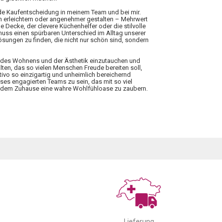
ede Kaufentscheidung in meinem Team und bei mir.
n erleichtern oder angenehmer gestalten – Mehrwert
 Decke, der clevere Küchenhelfer oder die stilvolle
 muss einen spürbaren Unterschied im Alltag unserer
ungen zu finden, die nicht nur schön sind, sondern
elt des Wohnens und der Ästhetik einzutauchen und
lten, das so vielen Menschen Freude bereiten soll,
tivo so einzigartig und unheimlich bereichernd
ieses engagierten Teams zu sein, das mit so viel
 jedem Zuhause eine wahre Wohlfühloase zu zaubern.
Lieferung