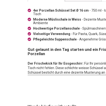
4er Porzellan Schüssel Set Ø 16 cm
- 750 ml - 
Tisch
Moderne Müslischale in Weiss
- Dezente Muster
Ambiente
Hochwertige Porzellanschale
- Spülmaschinenf
Vielseitige Verwendung
- Für Pasta, Quark, Süs
Pflegeleichte Suppenschale
- Angenehme Grösse
Gut gelaunt in den Tag starten und ein Fri
Porzellan
Der Frischekick für Ihr Essgeschirr:
Für Ihr persön
Tisch nicht fehlen. Diese schlichte weisse Schüssel 
Schüssel besticht durch eine dezente Musterung an 
kombiniert werden kann. Sorgen Sie für ein besonde
Essgeschirr einen Frische-Kick!
Ausreichend Platz:
Diese Schüssel aus Porzellan ist
geeignet, sondern gibt vielen kulinarischen Köstlic
Quark, Süssigkeiten oder Snacks - sämtliche Food-K
Auch in der Gastronomie ein Hit:
Aus hochwertigem P