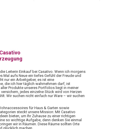
 Casativo
erzeugung
 die Leiterin Einkauf bei Casativo. Wenn ich morgens
es Mal aufs Neue ein tiefes Gefühl der Freude und
ht nur ein Arbeitgeber, es ist eine
 die ich hier täglich wahrnehmen darf, ist
aller Produkte unseres Portfolios liegt in meiner
 versichern, jedes einzelne Stück wird von Herzen
hlt. Wir suchen nicht einfach nur Ware – wir suchen
 Wohnaccessoires für Haus & Garten sowie
Kategorien steckt unsere Mission: Mit Casativo
Ideen bieten, um Ihr Zuhause zu einer richtigen
eine so wichtige Aufgabe, denn denken Sie einmal
rbringen wir in Räumen. Diese Räume sollten Orte
nd glücklich machen.