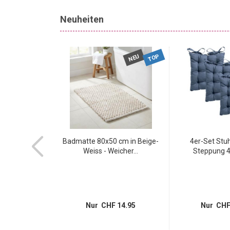
Neuheiten
TOP
NEU
NEU
e 80x50 cm in
Badmatte 80x50 cm in Beige-
4er-Set Stuh
ün...
Weiss - Weicher...
Steppung 4
14.95
Nur CHF 14.95
Nur CHF