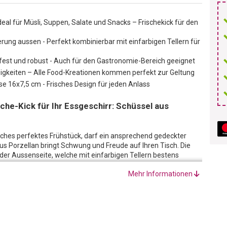
Ideal für Müsli, Suppen, Salate und Snacks – Frischekick für den
ung aussen - Perfekt kombinierbar mit einfarbigen Tellern für
est und robust - Auch für den Gastronomie-Bereich geeignet
sigkeiten – Alle Food-Kreationen kommen perfekt zur Geltung
 16x7,5 cm - Frisches Design für jeden Anlass
sche-Kick für Ihr Essgeschirr: Schüssel aus
liches perfektes Frühstück, darf ein ansprechend gedeckter
aus Porzellan bringt Schwung und Freude auf Ihren Tisch. Die
der Aussenseite, welche mit einfarbigen Tellern bestens
res Ambiente auf Ihrem Tisch und verleihen Sie Ihrem
Mehr Informationen
 aufgrund ihrer Grösse und ihrer Form nicht nur für Müsli
hkeiten eine angemessene Bühne. Egal ob Pasta, Salat, Suppen,
reationen kommen in dieser Schüssel perfekt zur Geltung.
orzellan hergestellt, hält diese Müslischale auch alltäglicher