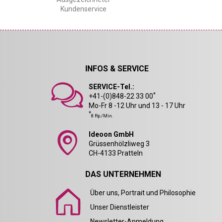
Kundenservice
INFOS & SERVICE
SERVICE-Tel.:
*
+41-(0)848-22 33 00
Mo-Fr 8 -12 Uhr und 13 - 17 Uhr
*
8 Rp./Min.
Ideoon GmbH
Grüssenhölzliweg 3
CH-4133 Pratteln
DAS UNTERNEHMEN
Über uns, Portrait und Philosophie
Unser Dienstleister
Newsletter-Anmeldung