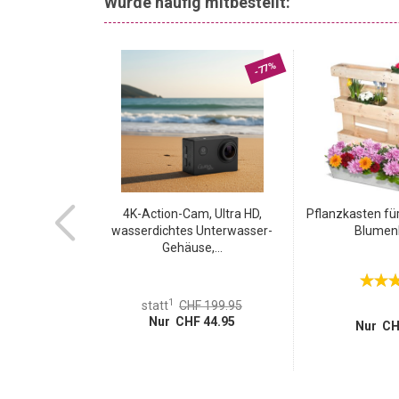
Wurde häufig mitbestellt:
Beanspruchung stand. Aus diesem Grund wird sie auc
jegliche Anforderungen tadellos, mit der sich Schüsse
-55%
-77%
utel L, 60x80
4K-Action-Cam, Ultra HD,
Pflanzkasten für
arende...
wasserdichtes Unterwasser-
Blumenk
Gehäuse,...
1
 19.95
statt
CHF 199.95
 8.95
Nur CHF 44.95
Nur CH