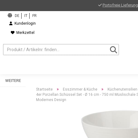
Portofreie Lieferung
Kundenlogin
Merkzettel
WEITERE
»
»
Startseite
Esszimmer & Küche
Küchenutensilien
4er Porzellan Schüssel Set - Ø 16 cm - 750 ml Müslischale 
Modernes Design