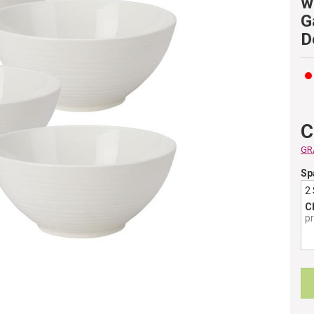
w
G
D
C
GRA
Sp
2
C
p