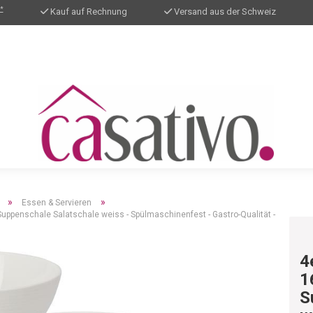
*
Kauf auf Rechnung
Versand aus der Schweiz
»
»
Essen & Servieren
Suppenschale Salatschale weiss - Spülmaschinenfest - Gastro-Qualität -
4
1
S