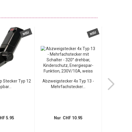
NEU
NEU
ap Stecker Typ 12
Abzweigstecker 4x Typ 13 -
Flauschiger 
ppbar...
Mehrfachstecker...
75x45
HF 5.95
Nur CHF 10.95
Nur 