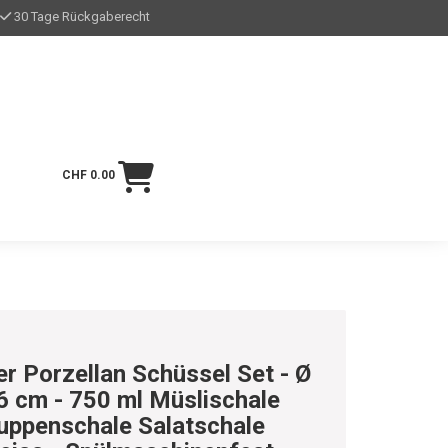
30 Tage Rückgaberecht
CHF 0.00
er Porzellan Schüssel Set - Ø
6 cm - 750 ml Müslischale
uppenschale Salatschale