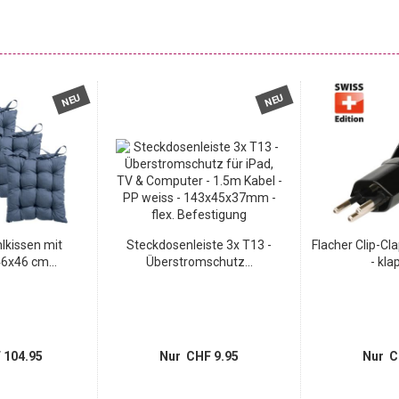
NEU
NEU
lkissen mit
Steckdosenleiste 3x T13 -
Flacher Clip-Cl
6x46 cm...
Überstromschutz...
- kla
 104.95
Nur CHF 9.95
Nur C