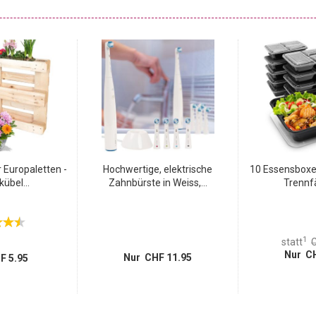
h gerne im gastronomischen Bereich eingesetzt. Sie erfüllt
ln in einem Gastro-Betrieb konfrontiert sieht.
 Europaletten -
Hochwertige, elektrische
10 Essensboxe
übel...
Zahnbürste in Weiss,...
Trennfä
1
statt
C
Nur CH
Nur CHF 11.95
F 5.95