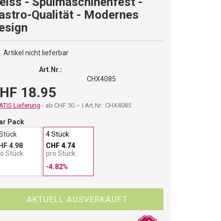
eiss - Spülmaschinenfest -
astro-Qualität - Modernes
esign
Artikel nicht lieferbar
Art.Nr.:
CHX4085
HF 18.95
TIS Lieferung
- ab CHF 50.– | Art.Nr.: CHX4085
ar Pack
 Stück
4 Stück
HF 4.98
CHF 4.74
ro Stück
pro Stück
-4.82%
AKTUELL AUSVERKAUFT