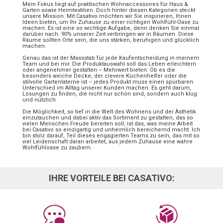
Mein Fokus liegt auf praktischen Wohnaccessoires für Haus &
Garten sowie Heimtextilien. Doch hinter diesen Kategorien steckt
unsere Mission: Mit Casativo möchten wir Sie inspirieren, Ihnen
Ideen bieten, um Ihr Zuhause zu einer richtigen Wohlfühl-Oase zu
machen. Es ist eine so wichtige Aufgabe, denn denken Sie einmal
darüber nach: 90% unserer Zeit verbringen wir in Räumen. Diese
Räume sollten Orte sein, die uns stärken, beruhigen und glücklich
machen.
Genau das ist der Massstab für jede Kaufentscheidung in meinem
Team und bei mir. Die Produktauswahl soll das Leben erleichtern
oder angenehmer gestalten – Mehrwert bieten. Ob es die
besonders weiche Decke, der clevere Küchenhelfer oder die
stilvolle Gartenlaterne ist – jedes Produkt muss einen spürbaren
Unterschied im Alltag unserer Kunden machen. Es geht darum,
Lösungen zu finden, die nicht nur schön sind, sondern auch klug
und nützlich.
Die Möglichkeit, so tief in die Welt des Wohnens und der Ästhetik
einzutauchen und dabei aktiv das Sortiment zu gestalten, das so
vielen Menschen Freude bereiten soll, ist das, was meine Arbeit
bei Casativo so einzigartig und unheimlich bereichernd macht. Ich
bin stolz darauf, Teil dieses engagierten Teams zu sein, das mit so
viel Leidenschaft daran arbeitet, aus jedem Zuhause eine wahre
Wohlfühloase zu zaubern.
IHRE VORTEILE BEI CASATIVO: