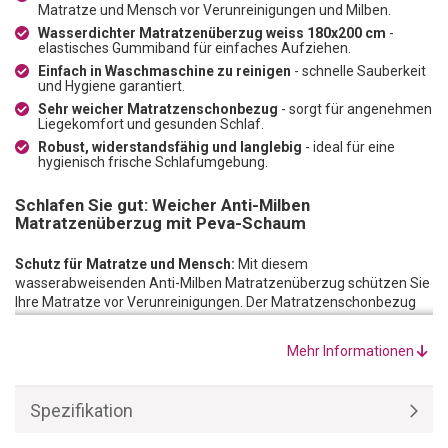
Matratze und Mensch vor Verunreinigungen und Milben.
Wasserdichter Matratzenüberzug weiss 180x200 cm
-
elastisches Gummiband für einfaches Aufziehen.
Einfach in Waschmaschine zu reinigen
- schnelle Sauberkeit
und Hygiene garantiert.
Sehr weicher Matratzenschonbezug
- sorgt für angenehmen
Liegekomfort und gesunden Schlaf.
Robust, widerstandsfähig und langlebig
- ideal für eine
hygienisch frische Schlafumgebung.
Schlafen Sie gut: Weicher Anti-Milben
Matratzenüberzug mit Peva-Schaum
Schutz für Matratze und Mensch:
Mit diesem
wasserabweisenden Anti-Milben Matratzenüberzug schützen Sie
Ihre Matratze vor Verunreinigungen. Der Matratzenschonbezug
ist mit einem elastisch eingenähten Gummiband versehen und
kann daher einfach auf die Matratze aufgezogen werden.
Mehr Informationen
Einfach zu reinigen:
Sollten Sie im Bett Kaffee verschütten oder
im Sommer etwas mehr schwitzen, dann sorgen Sie mit diesem
Anti-Milben Matratzenüberzug für schnelle Sauberkeit und
Spezifikation
Hygiene. Er ist einfach in der Waschmaschine zu reinigen. Ein
netter Nebeneffekt: Milben wird die Grundlage zum Überleben