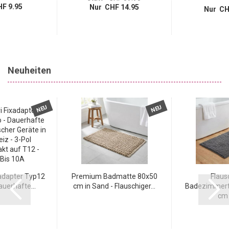
F 9.95
Nur CHF 14.95
Nur CH
Neuheiten
NEU
NEU
adapter Typ12
Premium Badmatte 80x50
Flaus
uerhafte...
cm in Sand - Flauschiger...
Badezimmert
cm i