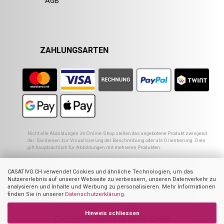
AGB
ZAHLUNGSARTEN
Nicht alle Abbildungen im Online-Shop stellen das angebotene Produkt zwingend
dar. Sie dienen zur Visualisierung der Beschreibung oder als Orientierung. Dies
gilt hauptsächlich für Abbildungen mit mehreren Produkten.
1
Empfohlener VK des europ. Lieferanten
2
Ehemaliger Preis von Casativo
CASATIVO.CH verwendet Cookies und ähnliche Technologien, um das
3
Summe der Einzelpreise
Nutzererlebnis auf unserer Webseite zu verbessern, unseren Datenverkehr zu
4
UVP des Herstellers
analysieren und Inhalte und Werbung zu personalisieren. Mehr Informationen
finden Sie in unserer
Datenschutzerklärung
.
Hinweis schliessen
Casativo – powered by Ideoon GmbH