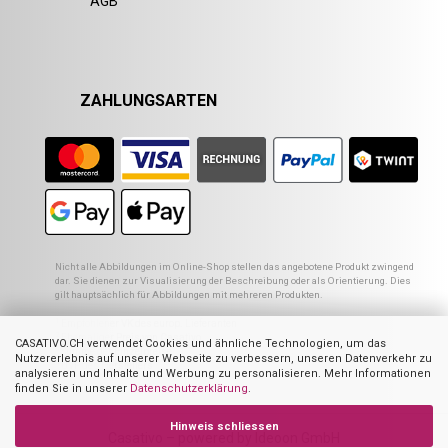
AGB
ZAHLUNGSARTEN
Nicht alle Abbildungen im Online-Shop stellen das angebotene Produkt zwingend
dar. Sie dienen zur Visualisierung der Beschreibung oder als Orientierung. Dies
gilt hauptsächlich für Abbildungen mit mehreren Produkten.
1
Empfohlener VK des europ. Lieferanten
2
Ehemaliger Preis von Casativo
CASATIVO.CH verwendet Cookies und ähnliche Technologien, um das
3
Summe der Einzelpreise
Nutzererlebnis auf unserer Webseite zu verbessern, unseren Datenverkehr zu
4
UVP des Herstellers
analysieren und Inhalte und Werbung zu personalisieren. Mehr Informationen
finden Sie in unserer
Datenschutzerklärung
.
Hinweis schliessen
Casativo – powered by Ideoon GmbH