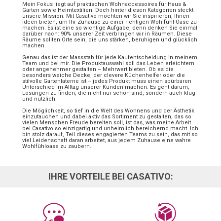
Mein Fokus liegt auf praktischen Wohnaccessoires für Haus &
Garten sowie Heimtextilien. Doch hinter diesen Kategorien steckt
unsere Mission: Mit Casativo möchten wir Sie inspirieren, Ihnen
Ideen bieten, um Ihr Zuhause zu einer richtigen Wohlfühl-Oase zu
machen. Es ist eine so wichtige Aufgabe, denn denken Sie einmal
darüber nach: 90% unserer Zeit verbringen wir in Räumen. Diese
Räume sollten Orte sein, die uns stärken, beruhigen und glücklich
machen.
Genau das ist der Massstab für jede Kaufentscheidung in meinem
Team und bei mir. Die Produktauswahl soll das Leben erleichtern
oder angenehmer gestalten – Mehrwert bieten. Ob es die
besonders weiche Decke, der clevere Küchenhelfer oder die
stilvolle Gartenlaterne ist – jedes Produkt muss einen spürbaren
Unterschied im Alltag unserer Kunden machen. Es geht darum,
Lösungen zu finden, die nicht nur schön sind, sondern auch klug
und nützlich.
Die Möglichkeit, so tief in die Welt des Wohnens und der Ästhetik
einzutauchen und dabei aktiv das Sortiment zu gestalten, das so
vielen Menschen Freude bereiten soll, ist das, was meine Arbeit
bei Casativo so einzigartig und unheimlich bereichernd macht. Ich
bin stolz darauf, Teil dieses engagierten Teams zu sein, das mit so
viel Leidenschaft daran arbeitet, aus jedem Zuhause eine wahre
Wohlfühloase zu zaubern.
IHRE VORTEILE BEI CASATIVO: