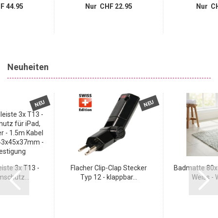
F 44.95
Nur CHF 22.95
Nur CH
Neuheiten
NEU
NEU
iste 3x T13 -
Flacher Clip-Clap Stecker
Badmatte 80x5
schutz...
Typ 12 - klappbar...
Weiss - W