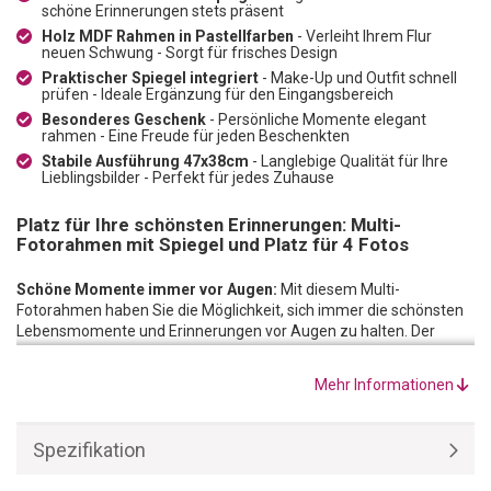
schöne Erinnerungen stets präsent
Holz MDF Rahmen in Pastellfarben
- Verleiht Ihrem Flur
neuen Schwung - Sorgt für frisches Design
Praktischer Spiegel integriert
- Make-Up und Outfit schnell
prüfen - Ideale Ergänzung für den Eingangsbereich
Besonderes Geschenk
- Persönliche Momente elegant
rahmen - Eine Freude für jeden Beschenkten
Stabile Ausführung 47x38cm
- Langlebige Qualität für Ihre
Lieblingsbilder - Perfekt für jedes Zuhause
Platz für Ihre schönsten Erinnerungen: Multi-
Fotorahmen mit Spiegel und Platz für 4 Fotos
Schöne Momente immer vor Augen:
Mit diesem Multi-
Fotorahmen haben Sie die Möglichkeit, sich immer die schönsten
Lebensmomente und Erinnerungen vor Augen zu halten. Der
letzte Urlaub ist wieder zu lange her? Die Hektik des Alltags hat Sie
fest im Griff? Erinnern Sie sich an die schönen Momente und
Mehr Informationen
geben Sie Ihnen einen hübschen Rahmen.
Makeover Ihres Flurs:
Ihr Flur wirkt matt und ausdrucklos? Mit
diesem Rahmen in Pastelltönen bekommt er neuen Schwung. 4
Spezifikation
Fotos finden darin Platz! In einem Rahmen eingefassten Spiegel
können Sie zudem vor Verlassen der Wohnung nochmals kurz Ihr