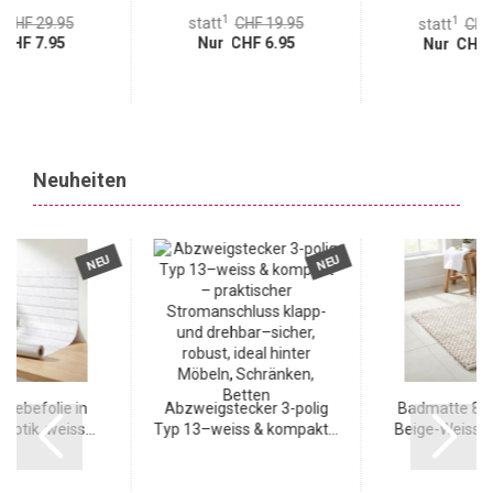
1
1
CHF 29.95
statt
CHF 19.95
statt
CHF
CHF 7.95
Nur CHF 6.95
Nur CHF 
Neuheiten
NEU
NEU
e Klebefolie in
Abzweigstecker 3-polig
Badmatte 80x
optik, weiss...
Typ 13–weiss & kompakt...
Beige-Weiss - 