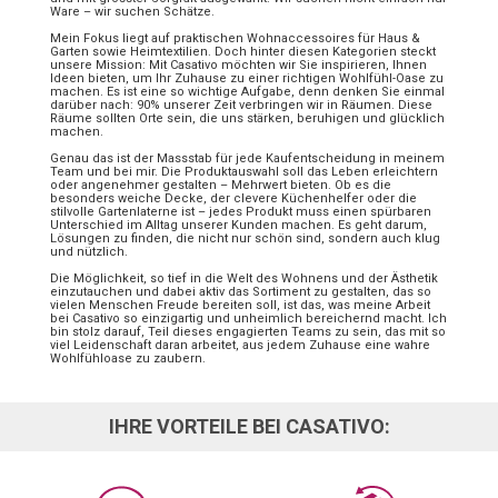
Ware – wir suchen Schätze.
Mein Fokus liegt auf praktischen Wohnaccessoires für Haus &
Garten sowie Heimtextilien. Doch hinter diesen Kategorien steckt
unsere Mission: Mit Casativo möchten wir Sie inspirieren, Ihnen
Ideen bieten, um Ihr Zuhause zu einer richtigen Wohlfühl-Oase zu
machen. Es ist eine so wichtige Aufgabe, denn denken Sie einmal
darüber nach: 90% unserer Zeit verbringen wir in Räumen. Diese
Räume sollten Orte sein, die uns stärken, beruhigen und glücklich
machen.
Genau das ist der Massstab für jede Kaufentscheidung in meinem
Team und bei mir. Die Produktauswahl soll das Leben erleichtern
oder angenehmer gestalten – Mehrwert bieten. Ob es die
besonders weiche Decke, der clevere Küchenhelfer oder die
stilvolle Gartenlaterne ist – jedes Produkt muss einen spürbaren
Unterschied im Alltag unserer Kunden machen. Es geht darum,
Lösungen zu finden, die nicht nur schön sind, sondern auch klug
und nützlich.
Die Möglichkeit, so tief in die Welt des Wohnens und der Ästhetik
einzutauchen und dabei aktiv das Sortiment zu gestalten, das so
vielen Menschen Freude bereiten soll, ist das, was meine Arbeit
bei Casativo so einzigartig und unheimlich bereichernd macht. Ich
bin stolz darauf, Teil dieses engagierten Teams zu sein, das mit so
viel Leidenschaft daran arbeitet, aus jedem Zuhause eine wahre
Wohlfühloase zu zaubern.
IHRE VORTEILE BEI CASATIVO: