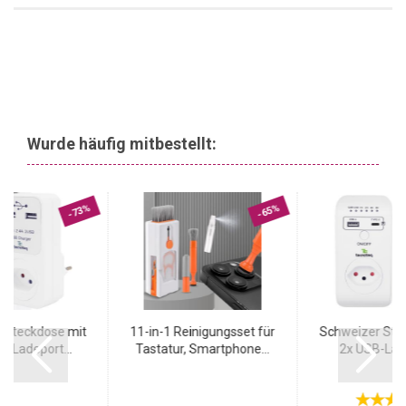
Wurde häufig mitbestellt:
-73%
-65%
 Steckdose mit
11-in-1 Reinigungsset für
Schweizer Ste
A Ladeport...
Tastatur, Smartphone...
2x USB-Lade