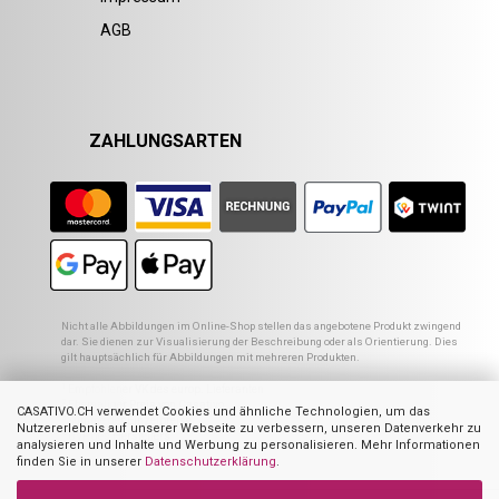
AGB
ZAHLUNGSARTEN
Nicht alle Abbildungen im Online-Shop stellen das angebotene Produkt zwingend
dar. Sie dienen zur Visualisierung der Beschreibung oder als Orientierung. Dies
gilt hauptsächlich für Abbildungen mit mehreren Produkten.
1
Empfohlener VK des europ. Lieferanten
2
Ehemaliger Preis von Casativo
CASATIVO.CH verwendet Cookies und ähnliche Technologien, um das
3
Summe der Einzelpreise
Nutzererlebnis auf unserer Webseite zu verbessern, unseren Datenverkehr zu
4
UVP des Herstellers
analysieren und Inhalte und Werbung zu personalisieren. Mehr Informationen
finden Sie in unserer
Datenschutzerklärung
.