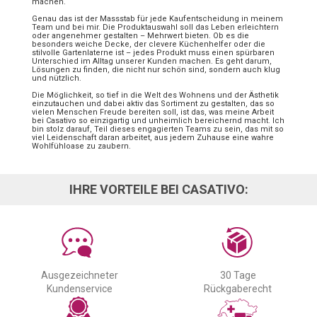
machen.
Genau das ist der Massstab für jede Kaufentscheidung in meinem
Team und bei mir. Die Produktauswahl soll das Leben erleichtern
oder angenehmer gestalten – Mehrwert bieten. Ob es die
besonders weiche Decke, der clevere Küchenhelfer oder die
stilvolle Gartenlaterne ist – jedes Produkt muss einen spürbaren
Unterschied im Alltag unserer Kunden machen. Es geht darum,
Lösungen zu finden, die nicht nur schön sind, sondern auch klug
und nützlich.
Die Möglichkeit, so tief in die Welt des Wohnens und der Ästhetik
einzutauchen und dabei aktiv das Sortiment zu gestalten, das so
vielen Menschen Freude bereiten soll, ist das, was meine Arbeit
bei Casativo so einzigartig und unheimlich bereichernd macht. Ich
bin stolz darauf, Teil dieses engagierten Teams zu sein, das mit so
viel Leidenschaft daran arbeitet, aus jedem Zuhause eine wahre
Wohlfühloase zu zaubern.
IHRE VORTEILE BEI CASATIVO:
Ausgezeichneter
30 Tage
Kundenservice
Rückgaberecht