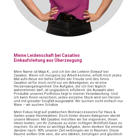
Meine Leidenschaft bei Casativo
Einkaufsleitung aus Überzeugung
Mein Name ist Maja K., und ich bin die Leiterin Einkauf bei
Casativo. Wenn ich morgens zur Arbeit komme, erfüllt mich jedes
Mal aufs Neue ein tiefes Gefühl der Freude und des Sinns.
Casativo ist für mich nicht nur ein Arbeitgeber, es ist eine
Herzensangelegenheit. Die Aufgabe, die ich hier täglich
wahrnehmen darf, ist unglaublich erfüllend: die Auswahl aller
Produkte unseres Portfolios liegt in meiner Verantwortung. Und
ich kann Ihnen versichern, jedes einzelne Stück wird von Herzen
und mit grösster Sorgfalt ausgewählt. Wir suchen nicht einfach nur
Ware – wir suchen Schätze.
Mein Fokus liegt auf praktischen Wohnaccessoires für Haus &
Garten sowie Heimtextilien. Doch hinter diesen Kategorien steckt
unsere Mission: Mit Casativo möchten wir Sie inspirieren, Ihnen
Ideen bieten, um Ihr Zuhause zu einer richtigen Wohlfühl-Oase zu
machen. Es ist eine so wichtige Aufgabe, denn denken Sie einmal
darüber nach: 90% unserer Zeit verbringen wir in Räumen. Diese
Räume sollten Orte sein, die uns stärken, beruhigen und glücklich