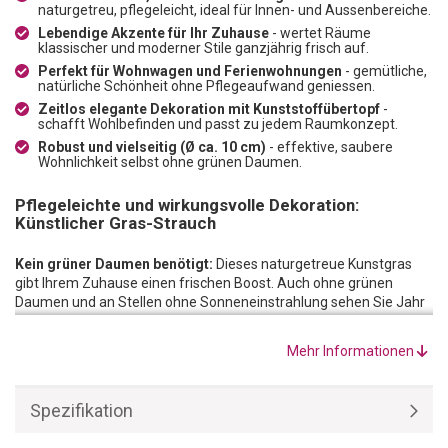
naturgetreu, pflegeleicht, ideal für Innen- und Aussenbereiche.
Lebendige Akzente für Ihr Zuhause
- wertet Räume
klassischer und moderner Stile ganzjährig frisch auf.
Perfekt für Wohnwagen und Ferienwohnungen
- gemütliche,
natürliche Schönheit ohne Pflegeaufwand geniessen.
Zeitlos elegante Dekoration mit Kunststoffübertopf
-
schafft Wohlbefinden und passt zu jedem Raumkonzept.
Robust und vielseitig (Ø ca. 10 cm)
- effektive, saubere
Wohnlichkeit selbst ohne grünen Daumen.
Pflegeleichte und wirkungsvolle Dekoration:
Künstlicher Gras-Strauch
Kein grüner Daumen benötigt:
Dieses naturgetreue Kunstgras
gibt Ihrem Zuhause einen frischen Boost. Auch ohne grünen
Daumen und an Stellen ohne Sonneneinstrahlung sehen Sie Jahr
für Jahr immer frisch aus.
Lebendige und frische Akzente:
Der Natur nachempfunden weist
Mehr Informationen
dieses Kunstgras die für sie typischen feinen Halme auf, die nach
oben hin buschig werden. Das Deko-Gras wertet so Räume im
klassischen oder modernen Stil auf. Mit jeder Farbe kombinierbar,
Spezifikation
passt sich dieses Dekogras jedes Raumkonzept an.